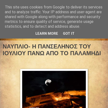
This site uses cookies from Google to deliver its services
and to analyze traffic. Your IP address and user-agent are
shared with Google along with performance and security
metrics to ensure quality of service, generate usage
statistics, and to detect and address abuse.
LEARN MORE
GOT IT
04 Ιουλίου 2023
ΝΑΥΠΛΙΟ- Η ΠΑΝΣΕΛΗΝΟΣ ΤΟΥ
ΙΟΥΛΙΟΥ ΠΑΝΩ ΑΠΟ ΤΟ ΠΑΛΑΜΗΔΙ