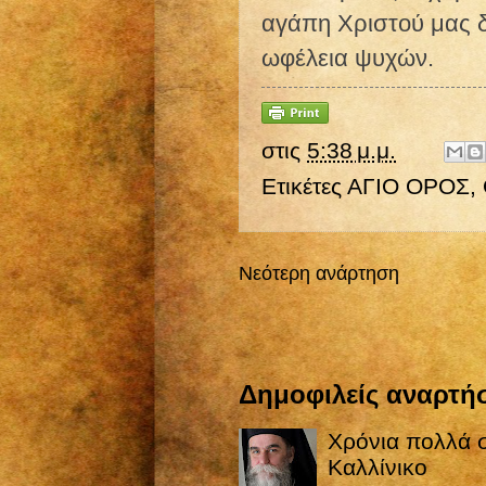
αγάπη Χριστού μας δ
ωφέλεια ψυχών.
στις
5:38 μ.μ.
Ετικέτες
ΑΓΙΟ ΟΡΟΣ
,
Νεότερη ανάρτηση
Δημοφιλείς αναρτήσ
Χρόνια πολλά σ
Καλλίνικο