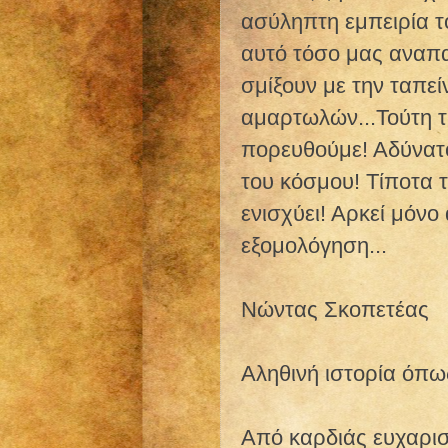
ασύληπτη εμπειρία τ
αυτό τόσο μας αναπα
σμίξουν με την ταπε
αμαρτωλών...Τούτη τ
πορευθούμε! Αδύνατο 
του κόσμου! Τίποτα τ
ενισχύει! Αρκεί μόνο 
εξομολόγηση...
Νώντας Σκοπετέας
Αληθινή ιστορία όπω
Από καρδιάς ευχαρισ