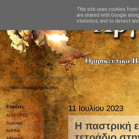
This site uses cookies from G
are shared with Google along
statistics, and to detect an
Μπορείτε να επικοινωνείτε στο email
studiopressbg@gmail.com
Ετικέτες
11 Ιουλίου 2023
ΑΓΙΟ ΟΡΟΣ
Η παστρική ε
Αγροτικά
ΑΘΗΝΑ
τετράδιο στ
Αθλητικά