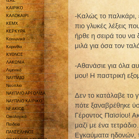
ΙΣΚΕ
ΚΑΙΡΙΚΟ
-Καλώς το παλικάρι, 
ΚΑΛΟΚΑΙΡΙ
ΚΕΜΧ
πιο γλυκές λέξεις πο
ΚΕΡΚΥΡΑ
ήρθε η σειρά του να 
Κοινωνικά
μιλά για όσα τον τα
Κορινθία
ΚΥΘΝΟΣ
ΛΑΚΩΝΙΑ
-Αθανάσιε για όλα αυ
Λιμενικό
μου! Η παστρική εξο
ΝΑΥΠΛΙΟ
Ναύπλιο
ΝΑΥΠΛΙΟ ΑΡΓΟΛΙΔΑ
Δεν το κατάλαβε το 
ΝΑΥΠΛΙΟ ΚΑΙΡΙΚΟ
πότε ξαναβρέθηκε ύσ
ΝΕΑΚΙΟΣ
Γέροντος Παϊσίου! Α
Οικολογικά
μαζί με ένα τετράδι
Παιδεία
ΠΑΝΣΕΛΗΝΟΣ
Εγκαύματα ηδονών, 