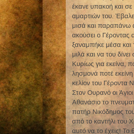
έκανε υπακοή και σε 
αμαρτιών του. Έβαλε 
μισά και παραπάνω α
ακούσει ο Γέροντας 
ξαναμπήκε μέσα και 
μιλά και να του δίνε
Κυρίως για εκείνα, π
λησμονά ποτέ εκείνη
κελίον του Γέροντα Ν
Στον Ουρανό οι Άγιοι
Αθανάσιο το πνευματι
πατήρ Νικόδημος του
από το καντήλι του 
αυτό να το έχεις! Το