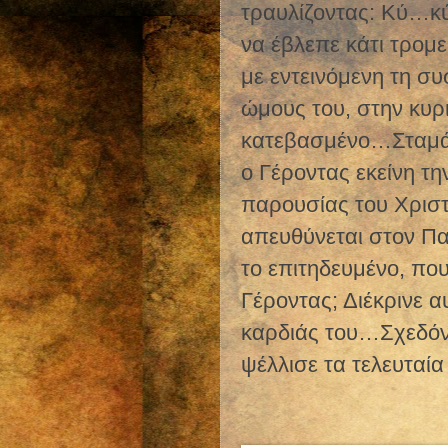
τραυλίζοντας: Κύ…
να έβλεπε κάτι τρομ
με εντεινόμενη τη σ
ώμους του, στην κυρι
κατεβασμένο…Σταμάτ
ο Γέροντας εκείνη τ
παρουσίας του Χριστ
απευθύνεται στον Πα
το επιτηδευμένο, που
Γέροντας; Διέκρινε α
καρδιάς του…Σχεδόν
ψέλλισε τα τελευταία