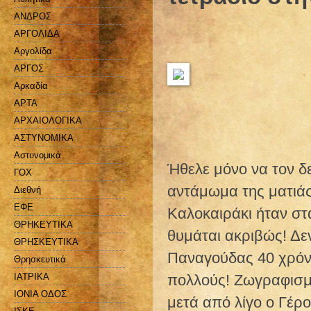
ΑΝΔΡΟΣ
ΑΡΓΟΛΙΔΑ
Αργολίδα
ΑΡΓΟΣ
Αρκαδία
ΑΡΤΑ
ΑΡΧΑΙΟΛΟΓΙΚΑ
ΑΣΤΥΝΟΜΙΚΑ
Αστυνομικά
Ήθελε μόνο να τον δ
ΓΟΧ
αντάμωμα της ματιάς 
Διεθνή
ΕΦΕ
Καλοκαιράκι ήταν στ
ΘΡΗΚΕΥΤΙΚΑ
θυμάται ακριβώς! Δε
ΘΡΗΣΚΕΥΤΙΚΑ
Παναγούδας 40 χρόνι
Θρησκευτικά
πολλούς! Ζωγραφισμ
ΙΑΤΡΙΚΑ
ΙΟΝΙΑ ΟΔΟΣ
μετά από λίγο ο Γέρ