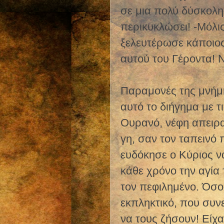
σε μια πολύ δύσκολη
περικυκλώσει! -Μόλι
ξελευτέρωσε κάποιο
αυτού του Γέροντα! Ν
Παραμονές της μνήμη
αυτό το διήγημα με 
Ουρανό, νέφη απειρα
γη, σαν τον ταπεινό
ευδόκησε ο Κύριος ν
κάθε χρόνο την αγία
τον πεφιλημένο. Όσο 
εκπληκτικό, που συνε
να τους ζήσουν! Είχ