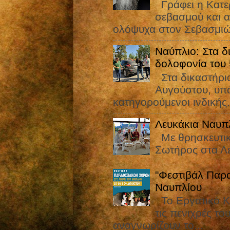
Γράφει η Κατε
σεβασμού και α
ολόψυχα στον Σεβασμιώ
Ναύπλιο: Στα δ
δολοφονία του
Στα δικαστήρια
Αυγούστου, υπό
κατηγορούμενοι ινδικής.
Λευκάκια Ναυπ
Με θρησκευτικ
Σωτήρος στα Λ
"Φεστιβάλ Παρ
Ναυπλίου
Το Εργατικό Κ
τις πενιχρές το
αναγνωρίζουν το...