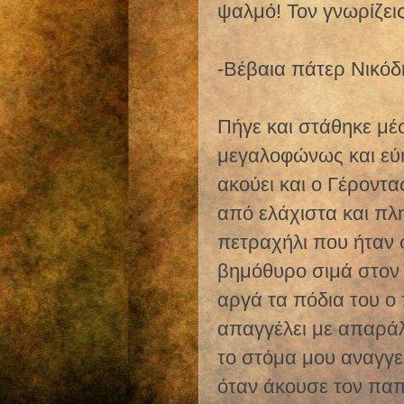
ψαλμό! Τον γνωρίζεις
-Βέβαια πάτερ Νικόδ
Πήγε και στάθηκε μέσ
μεγαλοφώνως και εύη
ακούει και ο Γέροντ
από ελάχιστα και πλ
πετραχήλι που ήταν 
βημόθυρο σιμά στον 
αργά τα πόδια του 
απαγγέλει με απαράλλ
το στόμα μου αναγγ
όταν άκουσε τον παπ