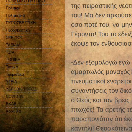
ΠΟΛΕΜΙΚΟ ΝΑΥΤΙΚΟ
της πειραστικής νεότ
Πολιτικά
του! Μα δεν αρκούσε
Πολιτιστικά
ΠΥΡΟΣΒΕΣΤΙΚΗ
όσο ποτέ του, να μη
Πυροσβεστική
Γέροντα! Του το έδει
ΣΕΡΙΦΟΣ
έκοψε τον ενθουσιασ
ΤΑΞΙΔΙΑ
ΤΖΙΑ
ΤΟΠΙΚΑ
-Δεν εξομολογώ εγώ 
Τοπικά
αμαρτωλός μοναχός!
Τουριστικά
πνευματικοί ενάρετο
ΥΓΕΙΑ
συναντήσεις τον δικ
ΥΔΡΟΒΙΟΤΟΠΟΣ
COVID-19
ο Θεός και τον βρει
EKAB
πτωχός! Τα αρετής τέ
Kορινθία
παραπονιόταν ότι έκα
καντήλι! Θεοσκότεινα