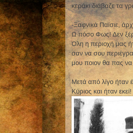
κεράκι διάβαζε τα γ
-Ξαφνικά Παϊσιε, άρχ
Ω πόσο Φως! Δεν ξέρ
Όλη η περιοχή μας ή
σαν να σου περιέγρα
μου ποιον θα πας να
Μετά από λίγο ήταν 
Κύριος και ήταν εκεί!