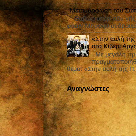
Μεταμόρφωση του Σωτ
Θαβὼρ ὑπὲρ πᾶν γῆς ἐ
φύσιν Μορφὴν ἀνδρουμέ
«Στην αυλή της
στο Κιβέρι Αργ
Με μεγάλη προ
πραγματοποιήθ
θέμα: «Στην αυλή της Π.
Αναγνώστες