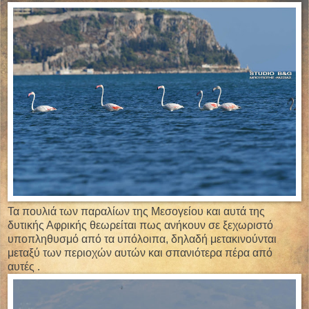
Τα πουλιά των παραλίων της Μεσογείου και αυτά της
δυτικής Αφρικής θεωρείται πως ανήκουν σε ξεχωριστό
υποπληθυσμό από τα υπόλοιπα, δηλαδή μετακινούνται
μεταξύ των περιοχών αυτών και σπανιότερα πέρα από
αυτές .