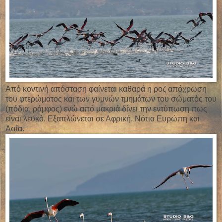
Από κοντινή απόσταση φαίνεται καθαρά η ροζ απόχρωση
του φτερώματος και των γυμνών τμημάτων του σώματός του
(πόδια, ράμφος) ενώ από μακριά δίνει την εντύπωση πως
είναι λευκό. Εξαπλώνεται σε Αφρική, Νότια Ευρώπη και
Ασία.