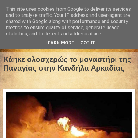
This site uses cookies from Google to deliver its services
and to analyze traffic. Your IP address and user-agent are
shared with Google along with performance and security
metrics to ensure quality of service, generate usage
statistics, and to detect and address abuse.
LEARN MORE
GOT IT
11 Αυγούστου 2023
Κάηκε ολοσχερώς το μοναστήρι της
Παναγίας στην Κανδήλα Αρκαδίας