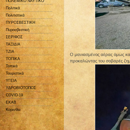
ΠΟΛΕΜΙΚΟ ΝΑΥΤΙΚΟ
Πολιτικά
Πολιτιστικά
ΠΥΡΟΣΒΕΣΤΙΚΗ
Πυροσβεστική
ΣΕΡΙΦΟΣ
ΤΑΞΙΔΙΑ
ΤΖΙΑ
Ο μανιασμένος αέρας όμως κατ
ΤΟΠΙΚΑ
προκαλώντας του σοβαρές ζημ
Τοπικά
Τουριστικά
ΥΓΕΙΑ
ΥΔΡΟΒΙΟΤΟΠΟΣ
COVID-19
EKAB
Kορινθία