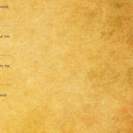
 κατὰ
με τον
ση της
τικά