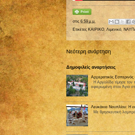
στις
6:59 μ.μ.
Ετικέτες
ΚΑΙΡΙΚΟ
,
Λιμενικό
,
ΝΑΥΠ
Νεότερη ανάρτηση
Δημοφιλείς αναρτήσεις
Αρχιερατικός Εσπερινός
Η Αργολίδα τίμησε τον π
αφιερωμένη στον Άγιο στ
Λευκάκια Ναυπλίου: Η ε
Με θρησκευτική λαμπρότ