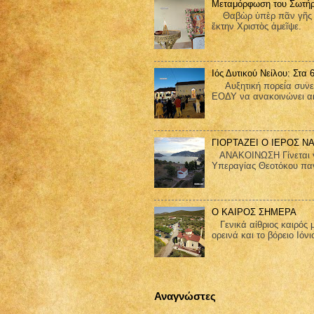
Μεταμόρφωση του Σωτήρ
Θαβὼρ ὑπὲρ πᾶν γῆς ἐδ
ἕκτην Χριστὸς ἀμεῖψε.
Ιός Δυτικού Νείλου: Στα
Αυξητική πορεία συνεχίζ
ΕΟΔΥ να ανακοινώνει ακ
ΓΙΟΡΤΑΖΕΙ Ο ΙΕΡΟΣ Ν
ΑΝΑΚΟΙΝΩΣΗ Γίνεται γνω
Υπεραγίας Θεοτόκου παν
Ο ΚΑΙΡΟΣ ΣΗΜΕΡΑ
Γενικά αίθριος καιρός μ
ορεινά και το βόρειο Ιόνι
Αναγνώστες