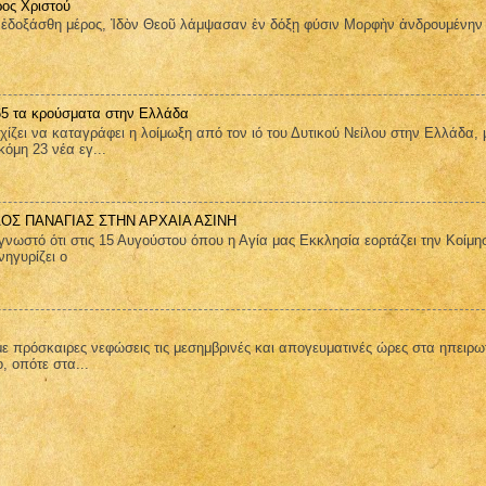
ος Χριστού
οξάσθη μέρος, Ἰδὸν Θεοῦ λάμψασαν ἐν δόξῃ φύσιν Μορφὴν ἀνδρουμένην
 65 τα κρούσματα στην Ελλάδα
ει να καταγράφει η λοίμωξη από τον ιό του Δυτικού Νείλου στην Ελλάδα, 
όμη 23 νέα εγ...
ΑΟΣ ΠΑΝΑΓΙΑΣ ΣΤΗΝ ΑΡΧΑΙΑ ΑΣΙΝΗ
στό ότι στις 15 Αυγούστου όπου η Αγία μας Εκκλησία εορτάζει την Κοίμη
ηγυρίζει ο
ε πρόσκαιρες νεφώσεις τις μεσημβρινές και απογευματινές ώρες στα ηπειρω
ο, οπότε στα...