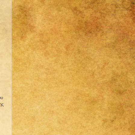
ου
ης