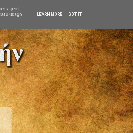
user-agent
erate usage
LEARN MORE
GOT IT