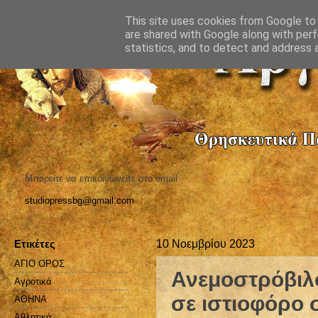
This site uses cookies from Google to d
are shared with Google along with perf
statistics, and to detect and address 
Μπορείτε να επικοινωνείτε στο email
studiopressbg@gmail.com
Ετικέτες
10 Νοεμβρίου 2023
ΑΓΙΟ ΟΡΟΣ
Ανεμοστρόβιλ
Αγροτικά
σε ιστιοφόρο 
ΑΘΗΝΑ
Αθλητικά