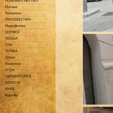
ΠΟΛΕΜΙΚΟ ΝΑΥΤΙΚΟ
Πολιτικά
Πολιτιστικά
ΠΥΡΟΣΒΕΣΤΙΚΗ
Πυροσβεστική
ΣΕΡΙΦΟΣ
ΤΑΞΙΔΙΑ
ΤΖΙΑ
ΤΟΠΙΚΑ
Τοπικά
Τουριστικά
ΥΓΕΙΑ
ΥΔΡΟΒΙΟΤΟΠΟΣ
COVID-19
EKAB
Kορινθία