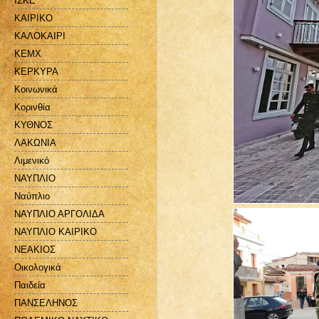
ΙΣΚΕ
ΚΑΙΡΙΚΟ
ΚΑΛΟΚΑΙΡΙ
ΚΕΜΧ
ΚΕΡΚΥΡΑ
Κοινωνικά
Κορινθία
ΚΥΘΝΟΣ
ΛΑΚΩΝΙΑ
Λιμενικό
ΝΑΥΠΛΙΟ
Ναύπλιο
ΝΑΥΠΛΙΟ ΑΡΓΟΛΙΔΑ
ΝΑΥΠΛΙΟ ΚΑΙΡΙΚΟ
ΝΕΑΚΙΟΣ
Οικολογικά
Παιδεία
ΠΑΝΣΕΛΗΝΟΣ