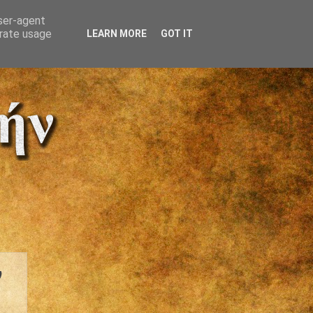
user-agent
erate usage
LEARN MORE
GOT IT
ν