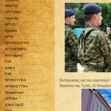
ΑΝΔΡΟΣ
ΑΡΓΟΛΙΔΑ
Αργολίδα
ΑΡΓΟΣ
Αρκαδία
ΑΡΤΑ
ΑΡΧΑΙΟΛΟΓΙΚΑ
ΑΣΤΥΝΟΜΙΚΑ
Αστυνομικά
ΓΟΧ
Διεθνή
ΕΦΕ
Εκδηλώσεις για τον εορτασμ
ΘΡΗΚΕΥΤΙΚΑ
Ναύπλιο την Τρίτη, 21 Νοεμβρί
ΘΡΗΣΚΕΥΤΙΚΑ
Θρησκευτικά
ΙΑΤΡΙΚΑ
ΙΟΝΙΑ ΟΔΟΣ