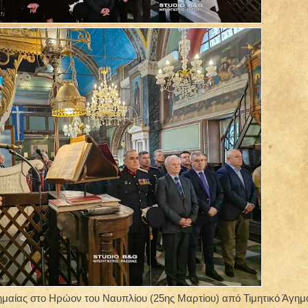
Σημαίας στο Ηρώον του Ναυπλίου (25ης Μαρτίου) από Τιμητικό Άγημ