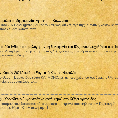
σμιώτατο Μητροπολίτη Άρτης κ.κ. Καλλίνικο
μένου: Με αισθήματα βαθύτατου σεβασμού και αγάπης, η τοπική κοινωνία τ
στον Σεβασμιώτατο Μητ...
 οι δύο Ινδοί που ομολόγησαν τη δολοφονία του 59χρονου ψυχολόγου στα Ίρ
υ οδηγήθηκαν το πρωί της Τρίτης 4 Αυγούστου, υπό δρακόντεια μέτρα ασφα
ούμενοι ινδικής...
ν Χορών 2026" από το Εργατικό Κέντρο Ναυπλίου
πλίας – Ερμιονίδας έστω ΚΑΙ ΜΟΝΟ, με τις πενιχρές του δυνάμεις, αλλά μ
ποίοι αναγνωρίζουν το...
ς»: Χορωδιακό Αυγουστιάτικο αντάμωμα" στο Κιβέρι Αργολίδας
κόσμου που ξεπέρασε κάθε προσδοκία πραγματοποιήθηκε την Κυριακή 2
ση με θέμα: «Στην αυλή της Π...