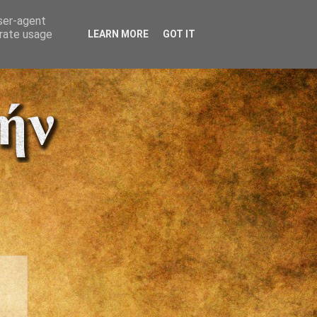
user-agent
erate usage
LEARN MORE
GOT IT