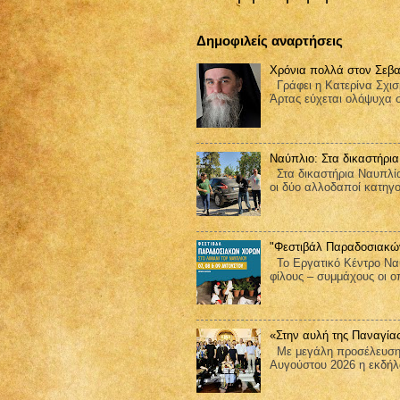
Δημοφιλείς αναρτήσεις
Χρόνια πολλά στον Σεβα
Γράφει η Κατερίνα Σχισ
Άρτας εύχεται ολόψυχα 
Ναύπλιο: Στα δικαστήρια
Στα δικαστήρια Ναυπλίο
οι δύο αλλοδαποί κατηγορ
"Φεστιβάλ Παραδοσιακώ
Το Εργατικό Κέντρο Ναυ
φίλους – συμμάχους οι ο
«Στην αυλή της Παναγία
Με μεγάλη προσέλευση 
Αυγούστου 2026 η εκδήλω