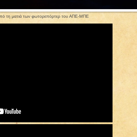
πό τη ματιά των φωτορεπόρτερ του ΑΠΕ-ΜΠΕ