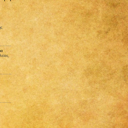
ης
ια
λείας,
ε