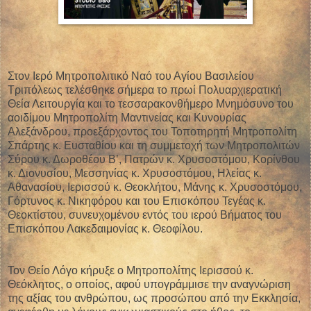
Στον Ιερό Μητροπολιτικό Ναό του Αγίου Βασιλείου
Τριπόλεως τελέσθηκε σήμερα το πρωί Πολυαρχιερατική
Θεία Λειτουργία και το τεσσαρακονθήμερο Μνημόσυνο του
αοιδίμου Μητροπολίτη Μαντινείας και Κυνουρίας
Αλεξάνδρου, προεξάρχοντος του Τοποτηρητή Μητροπολίτη
Σπάρτης κ. Ευσταθίου και τη συμμετοχή των Μητροπολιτών
Σύρου κ. Δωροθέου Β’, Πατρών κ. Χρυσοστόμου, Κορίνθου
κ. Διονυσίου, Μεσσηνίας κ. Χρυσοστόμου, Ηλείας κ.
Αθανασίου, Ιερισσού κ. Θεοκλήτου, Μάνης κ. Χρυσοστόμου,
Γόρτυνος κ. Νικηφόρου και του Επισκόπου Τεγέας κ.
Θεοκτίστου, συνευχομένου εντός του ιερού Βήματος του
Επισκόπου Λακεδαιμονίας κ. Θεοφίλου.
Τον Θείο Λόγο κήρυξε ο Μητροπολίτης Ιερισσού κ.
Θεόκλητος, ο οποίος, αφού υπογράμμισε την αναγνώριση
της αξίας του ανθρώπου, ως προσώπου από την Εκκλησία,