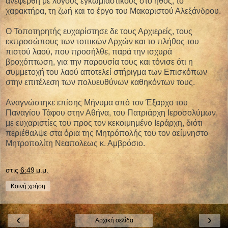
ανεφέρθη με λόγους εγκωμιαστικούς στο ήθος, το
χαρακτήρα, τη ζωή και το έργο του Μακαριστού Αλεξάνδρου.
Ο Τοποτηρητής ευχαρίστησε δε τους Αρχιερείς, τους
εκπροσώπους των τοπικών Αρχών και το πλήθος του
πιστού λαού, που προσήλθε, παρά την ισχυρά
βροχόπτωση, για την παρουσία τους και τόνισε ότι η
συμμετοχή του λαού αποτελεί στήριγμα των Επισκόπων
στην επιτέλεση των πολυευθύνων καθηκόντων τους.
Αναγνώστηκε επίσης Μήνυμα από τον Έξαρχο του
Παναγίου Τάφου στην Αθήνα, του Πατριάρχη Ιεροσολύμων,
με ευχαριστίες του προς τον κεκοιμημένο Ιεράρχη, διότι
περιέθαλψε στα όρια της Μητρόπολής του τον αείμνηστο
Μητροπολίτη Νεαπολεως κ. Αμβρόσιο.
στις
6:49 μ.μ.
Κοινή χρήση
‹
›
Αρχική σελίδα