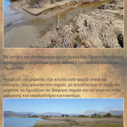
Με εντολή του Αντιπεριφερειάρχη Αργολίδας Γιάννη Μαντζούνη,
συνεργείο με μηχάνημα έργου διάνοιξε την εκβολή στο ρέμα
Ραμαντάνι.
Η εκβολή του ρέματος είχε κλείσει από φερτά υλικά και
καλαμιές που φύονται στο σημείο, με αποτέλεσμα τα νερά του
ρέματος να λιμνάζουν σε διάφορα σημεία και να γίνονται εστία
μόλυνσης και εκκολαπτήριο κουνουπιών.