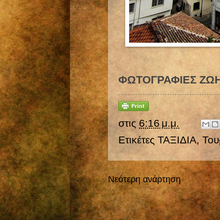
ΦΩΤΟΓΡΑΦΙΕΣ ΖΩ
στις
6:16 μ.μ.
Ετικέτες
ΤΑΞΙΔΙΑ
,
Του
Νεότερη ανάρτηση