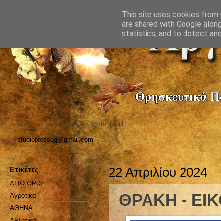
This site uses cookies from G
are shared with Google along
statistics, and to detect an
Μπορείτε να επικοινωνείτε στο email
studiopressbg@gmail.com
Ετικέτες
22 Απριλίου 2024
ΑΓΙΟ ΟΡΟΣ
ΘΡΑΚΗ - ΕΙ
Αγροτικά
ΑΘΗΝΑ
Αθλητικά