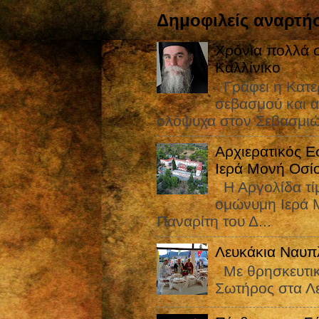
Δημοφιλείς αναρτήσ
Χρόνια πολλά σ
Καλλίνικο
Γράφει η Κατε
σεβασμού και α
ολόψυχα στον Σεβασμιώ
Αρχιερατικός Ε
Ιερά Μονή Οσί
Η Αργολίδα τίμ
ομώνυμη Ιερά Μ
Παναρίτη του Δ...
Λευκάκια Ναυπ
Με θρησκευτικ
Σωτήρος στα Λ