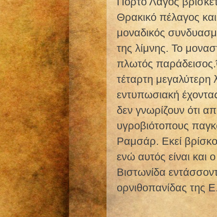
Πόρτο Λάγος βρίσκετ
Θρακικό πέλαγος και 
μοναδικός συνδυασμό
της λίμνης. Το μονασ
πλωτός παράδεισος.Ό
τέταρτη μεγαλύτερη λ
εντυπωσιακή έχοντας
δεν γνωρίζουν ότι α
υγροβιότοπους παγκ
Ραμσάρ. Εκεί βρίσκο
ενώ αυτός είναι και 
Βιστωνίδα εντάσσοντ
ορνιθοπανίδας της Ε.