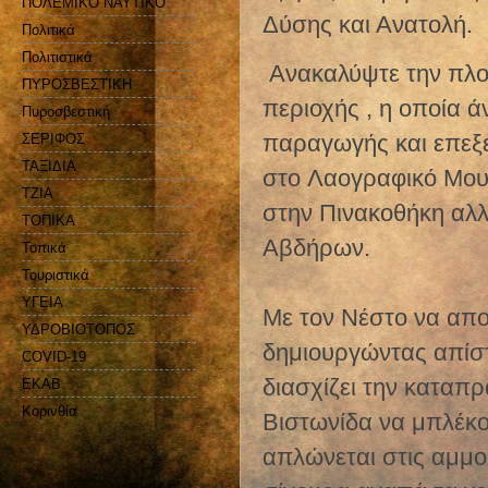
ΠΟΛΕΜΙΚΟ ΝΑΥΤΙΚΟ
Δύσης και Ανατολή.
Πολιτικά
Πολιτιστικά
Ανακαλύψτε την πλού
ΠΥΡΟΣΒΕΣΤΙΚΗ
περιοχής , η οποία 
Πυροσβεστική
παραγωγής και επεξε
ΣΕΡΙΦΟΣ
ΤΑΞΙΔΙΑ
στο Λαογραφικό Μουσ
ΤΖΙΑ
στην Πινακοθήκη αλλ
ΤΟΠΙΚΑ
Αβδήρων.
Τοπικά
Τουριστικά
ΥΓΕΙΑ
Με τον Νέστο να απο
ΥΔΡΟΒΙΟΤΟΠΟΣ
δημιουργώντας απίσ
COVID-19
διασχίζει την καταπρ
EKAB
Kορινθία
Βιστωνίδα να μπλέκο
απλώνεται στις αμμο