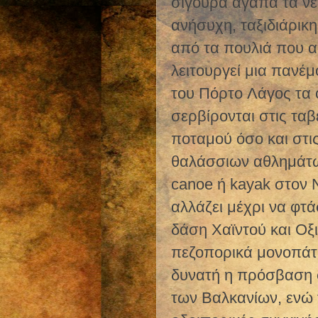
σίγουρα αγαπά τα νερ
ανήσυχη, ταξιδιάρικ
από τα πουλιά που α
λειτουργεί μια πανέ
του Πόρτο Λάγος τα
σερβίρονται στις ταβ
ποταμού όσο και στι
θαλάσσιων αθλημάτων
canoe ή kayak στον 
αλλάζει μέχρι να φτ
δάση Χαϊντού και Οξ
πεζοπορικά μονοπάτι
δυνατή η πρόσβαση σ
των Βαλκανίων, ενώ 