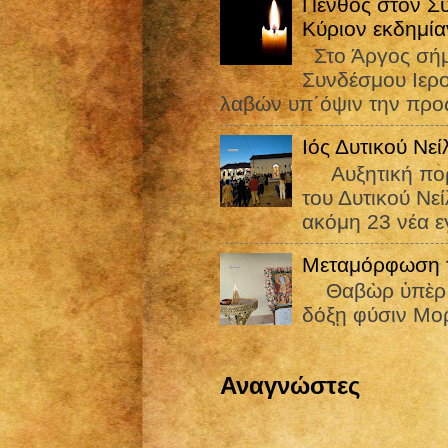
Πένθος στον Σ
Κύριον εκδημία
Στο Άργος σήμε
Συνδέσμου Ιε
λαβών υπ΄όψιν την προς
Ιός Δυτικού Νε
Αυξητική πορεί
του Δυτικού Νε
ακόμη 23 νέα εγ
Μεταμόρφωση τ
Θαβὼρ ὑπὲρ πᾶ
δόξῃ φύσιν Μορ
Αναγνώστες