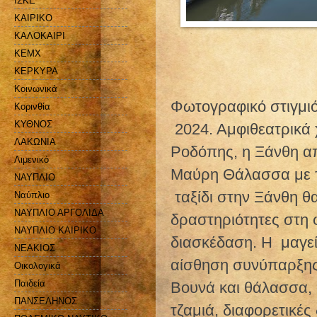
ΙΣΚΕ
ΚΑΙΡΙΚΟ
ΚΑΛΟΚΑΙΡΙ
ΚΕΜΧ
ΚΕΡΚΥΡΑ
Κοινωνικά
Φωτογραφικό στιγμιό
Κορινθία
ΚΥΘΝΟΣ
2024. Αμφιθεατρικά
ΛΑΚΩΝΙΑ
Ροδόπης, η Ξάνθη απ
Λιμενικό
Μαύρη Θάλασσα με το
ΝΑΥΠΛΙΟ
ταξίδι στην Ξάνθη θα
Ναύπλιο
ΝΑΥΠΛΙΟ ΑΡΓΟΛΙΔΑ
δραστηριότητες στη φ
ΝΑΥΠΛΙΟ ΚΑΙΡΙΚΟ
διασκέδαση. Η
μαγε
ΝΕΑΚΙΟΣ
αίσθηση συνύπαρξης
Οικολογικά
Παιδεία
Βουνά και θάλασσα, 
ΠΑΝΣΕΛΗΝΟΣ
τζαμιά, διαφορετικές 