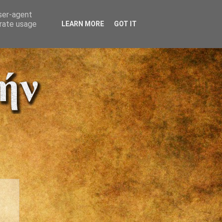
user-agent
erate usage
LEARN MORE
GOT IT