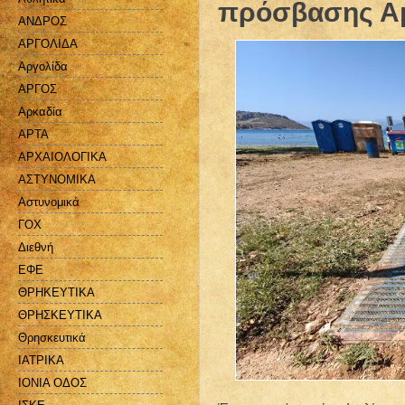
πρόσβασης Αμ
ΑΝΔΡΟΣ
ΑΡΓΟΛΙΔΑ
Αργολίδα
ΑΡΓΟΣ
Αρκαδία
ΑΡΤΑ
ΑΡΧΑΙΟΛΟΓΙΚΑ
ΑΣΤΥΝΟΜΙΚΑ
Αστυνομικά
ΓΟΧ
Διεθνή
ΕΦΕ
ΘΡΗΚΕΥΤΙΚΑ
ΘΡΗΣΚΕΥΤΙΚΑ
Θρησκευτικά
ΙΑΤΡΙΚΑ
ΙΟΝΙΑ ΟΔΟΣ