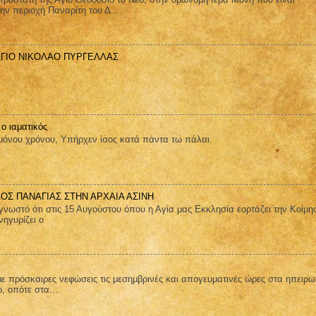
ην περιοχή Παναρίτη του Δ...
ΑΓΙΟ ΝΙΚΟΛΑΟ ΠΥΡΓΕΛΛΑΣ
 ο ιαματικός
όνου χρόνου, Yπήρχεν ίσος κατά πάντα τω πάλαι.
ΑΟΣ ΠΑΝΑΓΙΑΣ ΣΤΗΝ ΑΡΧΑΙΑ ΑΣΙΝΗ
στό ότι στις 15 Αυγούστου όπου η Αγία μας Εκκλησία εορτάζει την Κοίμη
ηγυρίζει ο
ε πρόσκαιρες νεφώσεις τις μεσημβρινές και απογευματινές ώρες στα ηπειρω
ο, οπότε στα...