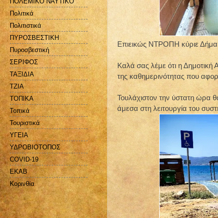
ΠΟΛΕΜΙΚΟ ΝΑΥΤΙΚΟ
Πολιτικά
Πολιτιστικά
ΠΥΡΟΣΒΕΣΤΙΚΗ
Επιεικώς ΝΤΡΟΠΗ κύριε Δήμαρ
Πυροσβεστική
ΣΕΡΙΦΟΣ
Καλά σας λέμε ότι η Δημοτική 
ΤΑΞΙΔΙΑ
της καθημερινότητας που αφορ
ΤΖΙΑ
Τουλάχιστον την ύστατη ώρα θα
ΤΟΠΙΚΑ
άμεσα στη λειτουργία του συσ
Τοπικά
Τουριστικά
ΥΓΕΙΑ
ΥΔΡΟΒΙΟΤΟΠΟΣ
COVID-19
EKAB
Kορινθία