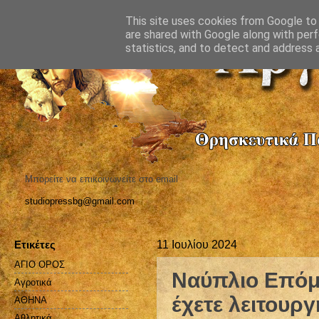
This site uses cookies from Google to d
are shared with Google along with perf
statistics, and to detect and address 
Μπορείτε να επικοινωνείτε στο email
studiopressbg@gmail.com
Ετικέτες
11 Ιουλίου 2024
ΑΓΙΟ ΟΡΟΣ
Ναύπλιο Επόμε
Αγροτικά
έχετε λειτουρ
ΑΘΗΝΑ
Αθλητικά