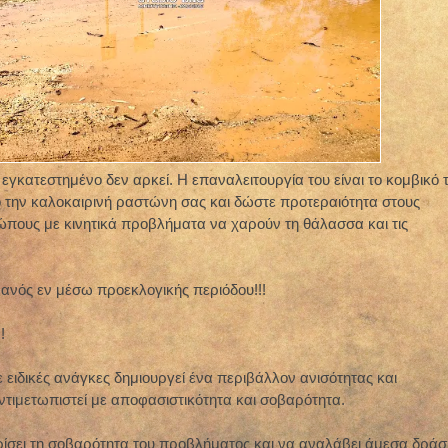
εγκατεστημένο δεν αρκεί. Η επαναλειτουργία του είναι το κομβικό 
ο την καλοκαιρινή ραστώνη σας και δώστε προτεραιότητα στους
ώπους με κινητικά προβλήματα να χαρούν τη θάλασσα και τις
φανός εν μέσω προεκλογικής περιόδου!!!
!
ειδικές ανάγκες δημιουργεί ένα περιβάλλον ανισότητας και
ντιμετωπιστεί με αποφασιστικότητα και σοβαρότητα.
ίσει τη σοβαρότητα του προβλήματος και να αναλάβει άμεσα δράσ