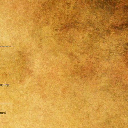
ση της
τικά