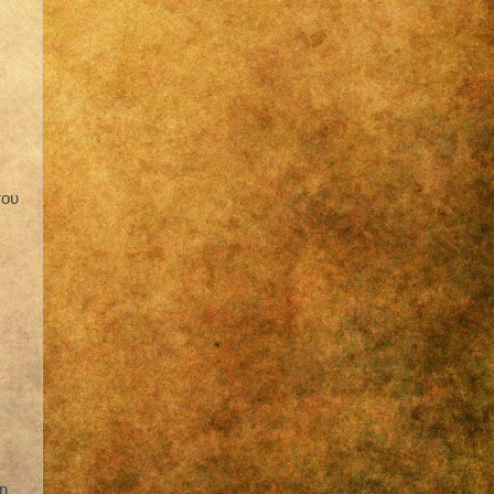
του
η