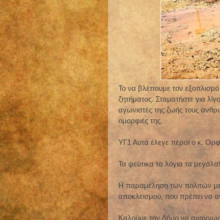
Το να βλέπουμε τον εξοπλισμό 
ζητήματος. Σταματήστε για λίγ
αγωνιστές της ζωής τους ανθρ
ομορφιές της.
ΥΓ1 Αυτά έλεγε πέρσι ο κ. Ορ
Τα ψεύτικα τα λόγια τα μεγάλα!
Η παραμέληση των πολιτών με 
αποκλεισμού, που πρέπει να α
Καλούμε τον Δήμο να αναγνωρ