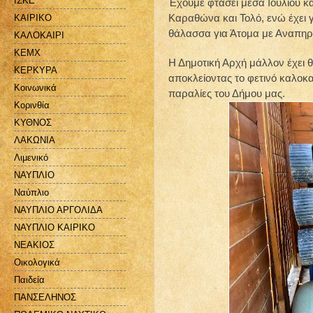
ΙΣΚΕ
Έχουμε φτάσει μέσα Ιουλίου κα
Καραθώνα και Τολό, ενώ έχει 
ΚΑΙΡΙΚΟ
θάλασσα για Άτομα με Αναπηρί
ΚΑΛΟΚΑΙΡΙ
ΚΕΜΧ
Η Δημοτική Αρχή μάλλον έχει θ
ΚΕΡΚΥΡΑ
αποκλείοντας το φετινό καλοκ
Κοινωνικά
παραλίες του Δήμου μας.
Κορινθία
ΚΥΘΝΟΣ
ΛΑΚΩΝΙΑ
Λιμενικό
ΝΑΥΠΛΙΟ
Ναύπλιο
ΝΑΥΠΛΙΟ ΑΡΓΟΛΙΔΑ
ΝΑΥΠΛΙΟ ΚΑΙΡΙΚΟ
ΝΕΑΚΙΟΣ
Οικολογικά
Παιδεία
ΠΑΝΣΕΛΗΝΟΣ