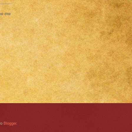
ιο στα
το
Blogger
.