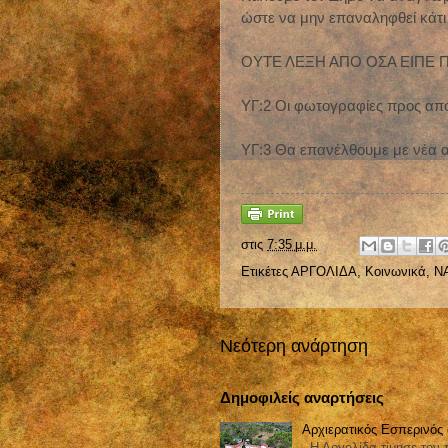
ώστε να μην επαναληφθεί κάτι
ΟΥΤΕ ΛΕΞΗ ΑΠΟ ΟΣΑ ΕΙΠΕ 
ΥΓ:2 Οι φωτογραφίες προς από
ΥΓ:3 Θα επανέλθουμε με νέα αν
στις
7:35 μ.μ.
Ετικέτες
ΑΡΓΟΛΙΔΑ
,
Κοινωνικά
,
Ν
Νεότερη ανάρτηση
Δημοφιλείς αναρτήσεις
Αρχιερατικός Εσπερινός
Η Αργολίδα τίμησε τον π