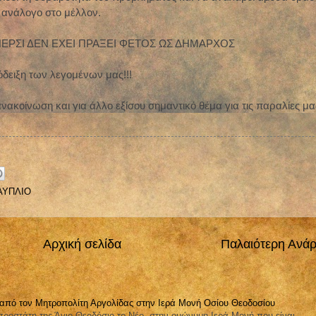
 ανάλογο στο μέλλον.
ΠΕΡΣΙ ΔΕΝ ΕΧΕΙ ΠΡΑΞΕΙ ΦΕΤΟΣ ΩΣ ΔΗΜΑΡΧΟΣ
δειξη των λεγομένων μας!!!
ακοίνωση και για άλλο εξίσου σημαντικό θέμα για τις παραλίες μας
ΑΥΠΛΙΟ
Αρχική σελίδα
Παλαιότερη Ανά
 από τον Μητροπολίτη Αργολίδας στην Ιερά Μονή Οσίου Θεοδοσίου
ροστάτη της Άγιο Θεοδόσιο το Νέο, στην ομώνυμη Ιερά Μονή που είναι