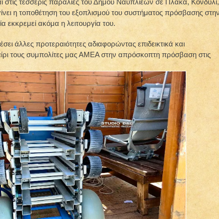
ι στις τέσσερις παραλίες του Δήμου Ναυπλιέων σε Πλάκα, Κονδύλι,
γίνει η τοποθέτηση του εξοπλισμού του συστήματος πρόσβασης στη
α εκκρεμεί ακόμα η λειτουργία του.
έσει άλλες προτεραιότητες αδιαφορώντας επιδεικτικά και
αίρι τους συμπολίτες μας ΑΜΕΑ στην απρόσκοπτη πρόσβαση στις