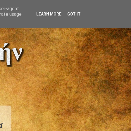
user-agent
erate usage
LEARN MORE
GOT IT
α