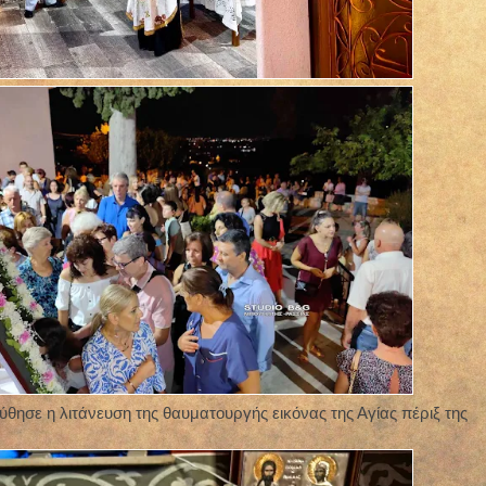
ύθησε η λιτάνευση της θαυματουργής εικόνας της Αγίας πέριξ της