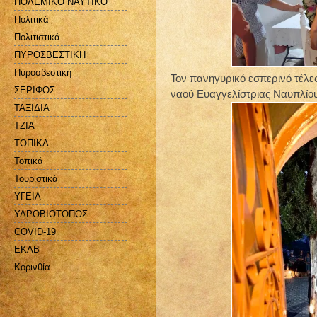
ΠΟΛΕΜΙΚΟ ΝΑΥΤΙΚΟ
Πολιτικά
Πολιτιστικά
ΠΥΡΟΣΒΕΣΤΙΚΗ
Πυροσβεστική
Τον πανηγυρικό εσπερινό τέλε
ΣΕΡΙΦΟΣ
ναού Ευαγγελίστριας Ναυπλίου
ΤΑΞΙΔΙΑ
ΤΖΙΑ
ΤΟΠΙΚΑ
Τοπικά
Τουριστικά
ΥΓΕΙΑ
ΥΔΡΟΒΙΟΤΟΠΟΣ
COVID-19
EKAB
Kορινθία