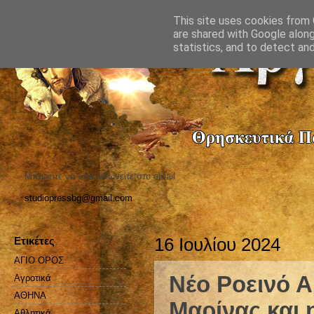
This site uses cookies from G
are shared with Google along
statistics, and to detect an
Μπορείτε να επικοινωνείτε στο email
studiopressbg@gmail.com
Ετικέτες
16 Ιουλίου 2024
ΑΓΙΟ ΟΡΟΣ
Νέο Ροεινό Α
Αγροτικά
ΑΘΗΝΑ
Μαρίνας και 
Αθλητικά