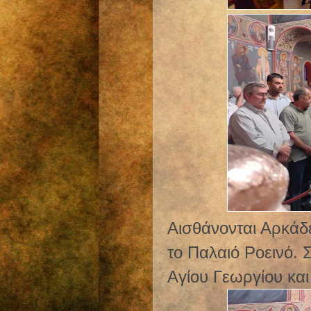
Αισθάνονται Αρκάδε
το Παλαιό Ροεινό. Σ
Αγίου Γεωργίου και