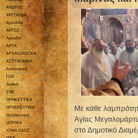
ΑΝΔΡΟΣ
ΑΡΓΟΛΙΔΑ
Αργολίδα
ΑΡΓΟΣ
Αρκαδία
ΑΡΤΑ
ΑΡΧΑΙΟΛΟΓΙΚΑ
ΑΣΤΥΝΟΜΙΚΑ
Αστυνομικά
ΓΟΧ
Διεθνή
ΕΦΕ
ΘΡΗΚΕΥΤΙΚΑ
Με κάθε λαμπρότητ
ΘΡΗΣΚΕΥΤΙΚΑ
Θρησκευτικά
Αγίας Μεγαλομάρτ
ΙΑΤΡΙΚΑ
στο Δημοτικό Διαμ
ΙΟΝΙΑ ΟΔΟΣ