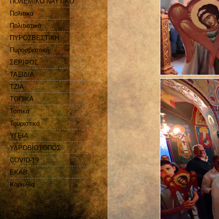
ΠΟΛΕΜΙΚΟ ΝΑΥΤΙΚΟ
Πολιτικά
Πολιτιστικά
ΠΥΡΟΣΒΕΣΤΙΚΗ
Πυροσβεστική
ΣΕΡΙΦΟΣ
ΤΑΞΙΔΙΑ
ΤΖΙΑ
ΤΟΠΙΚΑ
Τοπικά
Τουριστικά
ΥΓΕΙΑ
ΥΔΡΟΒΙΟΤΟΠΟΣ
COVID-19
EKAB
Kορινθία