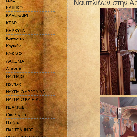
ΙΣΚΕ
Ναυπλιέων στην Αργ
ΚΑΙΡΙΚΟ
ΚΑΛΟΚΑΙΡΙ
ΚΕΜΧ
ΚΕΡΚΥΡΑ
Κοινωνικά
Κορινθία
ΚΥΘΝΟΣ
ΛΑΚΩΝΙΑ
Λιμενικό
ΝΑΥΠΛΙΟ
Ναύπλιο
ΝΑΥΠΛΙΟ ΑΡΓΟΛΙΔΑ
ΝΑΥΠΛΙΟ ΚΑΙΡΙΚΟ
ΝΕΑΚΙΟΣ
Οικολογικά
Παιδεία
ΠΑΝΣΕΛΗΝΟΣ