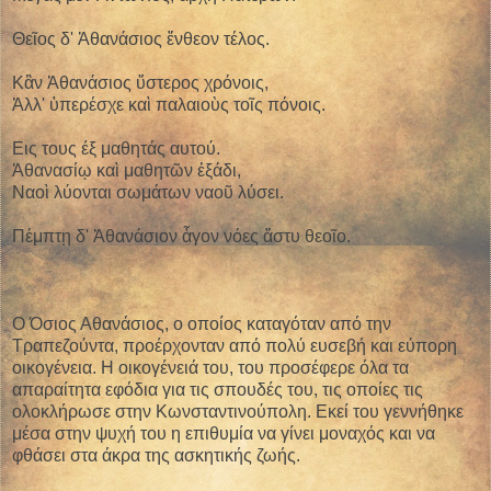
Θεῖος δ' Ἀθανάσιος ἔνθεον τέλος.
Κἂν Ἀθανάσιος ὕστερος χρόνοις,
Ἀλλ' ὑπερέσχε καὶ παλαιοὺς τοῖς πόνοις.
Eις τους έξ μαθητάς αυτού.
Ἀθανασίῳ καὶ μαθητῶν ἑξάδι,
Ναοὶ λύονται σωμάτων ναοῦ λύσει.
Πέμπτῃ δ' Ἀθανάσιον ἆγον νόες ἄστυ θεοῖο.
Ο Όσιος Αθανάσιος, ο οποίος καταγόταν από την
Τραπεζούντα, προέρχονταν από πολύ ευσεβή και εύπορη
οικογένεια. Η οικογένειά του, του προσέφερε όλα τα
απαραίτητα εφόδια για τις σπουδές του, τις οποίες τις
ολοκλήρωσε στην Κωνσταντινούπολη. Εκεί του γεννήθηκε
μέσα στην ψυχή του η επιθυμία να γίνει μοναχός και να
φθάσει στα άκρα της ασκητικής ζωής.