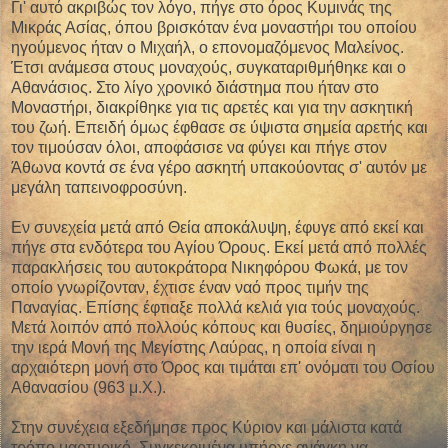
Γι' αυτό ακριβώς τον λόγο, πήγε στο όρος Κυμινάς της
Μικράς Ασίας, όπου βρισκόταν ένα μοναστήρι του οποίου
ηγούμενος ήταν ο Μιχαήλ, ο επονομαζόμενος Μαλείνος.
Έτσι ανάμεσα στους μοναχούς, συγκαταριθμήθηκε και ο
Αθανάσιος. Στο λίγο χρονικό διάστημα που ήταν στο
Μοναστήρι, διακρίθηκε για τις αρετές και για την ασκητική
του ζωή. Επειδή όμως έφθασε σε ύψιστα σημεία αρετής και
τον τιμούσαν όλοι, αποφάσισε να φύγει και πήγε στον
Άθωνα κοντά σε ένα γέρο ασκητή υπακούοντας σ' αυτόν με
μεγάλη ταπεινοφροσύνη.
Εν συνεχεία μετά από Θεία αποκάλυψη, έφυγε από εκεί και
πήγε στα ενδότερα του Αγίου Όρους. Εκεί μετά από πολλές
παρακλήσεις του αυτοκράτορα Νικηφόρου Φωκά, με τον
οποίο γνωρίζονταν, έχτισε έναν ναό προς τιμήν της
Παναγίας. Επίσης έφτιαξε πολλά κελιά για τούς μοναχούς.
Μετά λοιπόν από πολλούς κόπους και θυσίες, δημιούργησε
την ιερά Μονή της Μεγίστης Λαύρας, η οποία είναι η
αρχαιότερη μονή στο Όρος και τιμάται επ' ονόματι του Οσίου
Αθανασίου (963 μ.Χ.).
Στην συνέχεια εξεδήμησε προς Κύριον και μάλιστα κατά
τρόπο μαρτυρικό. Συγκεκριμένα υπήρχε ανάγκη να