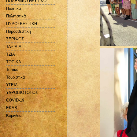
ΠΟΛΕΜΙΚΟ ΝΑΥΤΙΚΟ
Πολιτικά
Πολιτιστικά
ΠΥΡΟΣΒΕΣΤΙΚΗ
Πυροσβεστική
ΣΕΡΙΦΟΣ
ΤΑΞΙΔΙΑ
ΤΖΙΑ
ΤΟΠΙΚΑ
Τοπικά
Τουριστικά
ΥΓΕΙΑ
ΥΔΡΟΒΙΟΤΟΠΟΣ
COVID-19
EKAB
Kορινθία