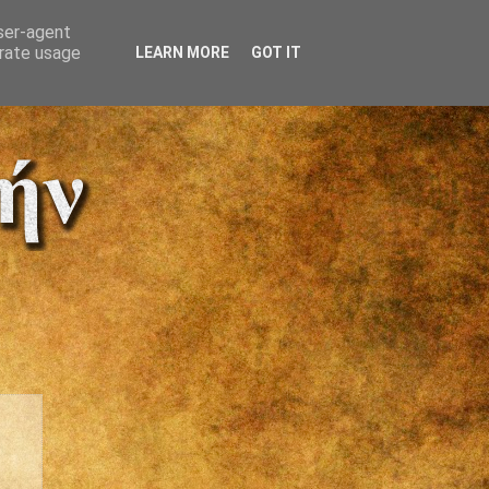
user-agent
erate usage
LEARN MORE
GOT IT