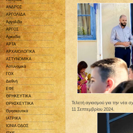
ΑΝΔΡΟΣ
ΑΡΓΟΛΙΔΑ
Αργολίδα
ΑΡΓΟΣ
Αρκαδία
ΑΡΤΑ
ΑΡΧΑΙΟΛΟΓΙΚΑ
ΑΣΤΥΝΟΜΙΚΑ
Αστυνομικά
ΓΟΧ
Διεθνή
ΕΦΕ
ΘΡΗΚΕΥΤΙΚΑ
Τελετή αγιασμού για την νέα σ
ΘΡΗΣΚΕΥΤΙΚΑ
11 Σεπτεμβρίου 2024.
Θρησκευτικά
ΙΑΤΡΙΚΑ
ΙΟΝΙΑ ΟΔΟΣ