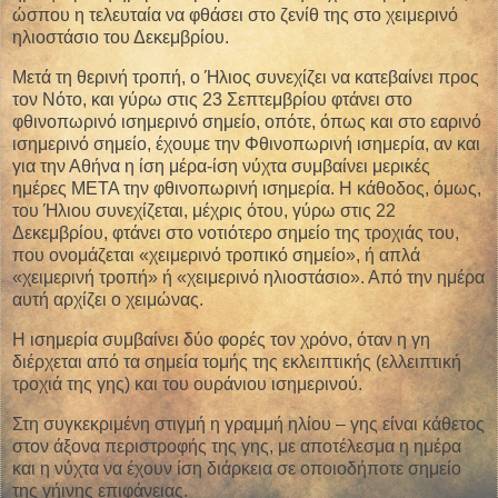
ώσπου η τελευταία να φθάσει στο ζενίθ της στο χειμερινό
ηλιοστάσιο του Δεκεμβρίου.
Μετά τη θερινή τροπή, ο Ήλιος συνεχίζει να κατεβαίνει προς
τον Νότο, και γύρω στις 23 Σεπτεμβρίου φτάνει στο
φθινοπωρινό ισημερινό σημείο, οπότε, όπως και στο εαρινό
ισημερινό σημείο, έχουμε την Φθινοπωρινή ισημερία, αν και
για την Αθήνα η ίση μέρα-ίση νύχτα συμβαίνει μερικές
ημέρες ΜΕΤΑ την φθινοπωρινή ισημερία. Η κάθοδος, όμως,
του Ήλιου συνεχίζεται, μέχρις ότου, γύρω στις 22
Δεκεμβρίου, φτάνει στο νοτιότερο σημείο της τροχιάς του,
που ονομάζεται «χειμερινό τροπικό σημείο», ή απλά
«χειμερινή τροπή» ή «χειμερινό ηλιοστάσιο». Από την ημέρα
αυτή αρχίζει ο χειμώνας.
Η ισημερία συμβαίνει δύο φορές τον χρόνο, όταν η γη
διέρχεται από τα σημεία τομής της εκλειπτικής (ελλειπτική
τροχιά της γης) και του ουράνιου ισημερινού.
Στη συγκεκριμένη στιγμή η γραμμή ηλίου – γης είναι κάθετος
στον άξονα περιστροφής της γης, με αποτέλεσμα η ημέρα
και η νύχτα να έχουν ίση διάρκεια σε οποιοδήποτε σημείο
της γήινης επιφάνειας.