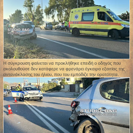
Η σύγκρουση φαίνεται να προκλήθηκε επειδή ο οδηγός που
ακολουθούσε δεν κατάφερε να φρενάρει έγκαιρα εξαιτίας της
αντανάκλασης του ήλιου, που του εμπόδιζε την ορατότητα.