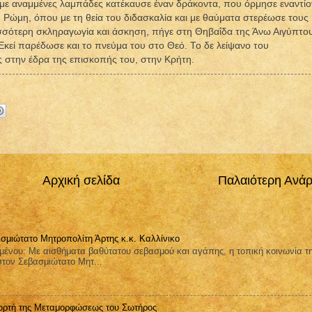
με αναμμένες λαμπάδες κατέκαυσε έναν δράκοντα, που όρμησε εναντίο
η Ρώμη, όπου με τη θεία του διδασκαλία και με θαύματα στερέωσε τους
σσότερη σκληραγωγία και άσκηση, πήγε στη Θηβαΐδα της Άνω Αιγύπτο
Εκεί παρέδωσε και το πνεύμα του στο Θεό. Το δε λείψανο του
ς στην έδρα της επισκοπής του, στην Κρήτη.
Αρχική σελίδα
Παλαιότερη Ανά
σμιώτατο Μητροπολίτη Άρτης κ.κ. Καλλίνικο
μένου: Με αισθήματα βαθύτατου σεβασμού και αγάπης, η τοπική κοινωνία τ
στον Σεβασμιώτατο Μητ...
ορτή της Μεταμορφώσεως του Σωτήρος