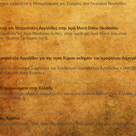
ητα εορτάζεται η Μεταμόρφωση του Σωτήρος στα Λευκάκια Ναυπλίου.
 από τον Μητροπολίτη Αργολίδας στην Ιερά Μονή Οσίου Θεοδοσίου
ροστάτη της Άγιο Θεοδόσιο το Νέο, στην ομώνυμη Ιερά Μονή που είναι
ην περιοχή Παναρίτη του Δ...
εροψαλτών Αργολίδας για την προς Κύριον εκδημίαν του Ιεροψάλτου Δημητρί
026 το Διοικητικό Συμβούλιο του Συνδέσμου Ιεροψαλτών Αργολίδας « ΙΑΚΩ
όψιν την προς Κύριον ε...
 65 τα κρούσματα στην Ελλάδα
ει να καταγράφει η λοίμωξη από τον ιό του Δυτικού Νείλου στην Ελλάδα, 
όμη 23 νέα εγ...
ος Χριστού
οξάσθη μέρος, Ἰδὸν Θεοῦ λάμψασαν ἐν δόξῃ φύσιν Μορφὴν ἀνδρουμένην