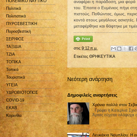
ΠΟΛΕΜΙΚΟ ΝΑΥΤΙΚΟ
αναφέρει η παράδοση, μια φορά 
του. Έπειτα ο Ευμένιος πήγε στ
Πολιτικά
πιστούς. Ποθώντας, όμως, περι
Πολιτιστικά
κοντά στους μεγάλους ασκητές. 
ΠΥΡΟΣΒΕΣΤΙΚΗ
μεταφέρθηκε και θάφτηκε με τιμέ
Πυροσβεστική
ΣΕΡΙΦΟΣ
ΤΑΞΙΔΙΑ
στις
9:12 π.μ.
ΤΖΙΑ
Ετικέτες
ΘΡΗΚΕΥΤΙΚΑ
ΤΟΠΙΚΑ
Τοπικά
Τουριστικά
Νεότερη ανάρτηση
ΥΓΕΙΑ
ΥΔΡΟΒΙΟΤΟΠΟΣ
Δημοφιλείς αναρτήσεις
COVID-19
Χρόνια πολλά στον Σεβα
EKAB
Γράφει η Κατερίνα Σχισ
Άρτας εύχεται ολόψυχα 
Kορινθία
Λευκάκια Ναυπλίου: Η ε