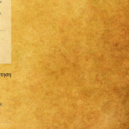
ν
υ,
ρτηση
ης