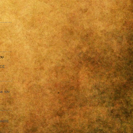
ου
ΒΟΣ
με τον
 κατὰ