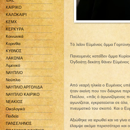
ΙΣΚΕ
ΚΑΙΡΙΚΟ
ΚΑΛΟΚΑΙΡΙ
ΚΕΜΧ
ΚΕΡΚΥΡΑ
Κοινωνικά
Κορινθία
Τὸ λεῖον Εὐμένιος ὄμμα Γορτύνη
ΚΥΘΝΟΣ
Πανευμενὲς κατεῖδεν ὄμμα Κυρίο
ΛΑΚΩΝΙΑ
Ὀγδοάτῃ δεκάτῃ θάνεν Εὐμένιος
Λιμενικό
ΝΑΥΠΛΙΟ
Ναύπλιο
Από νεαρή ηλικία ο Ευμένιος υπέ
ΝΑΥΠΛΙΟ ΑΡΓΟΛΙΔΑ
ήταν εκείνη που τον διέκρινε πε
ΝΑΥΠΛΙΟ ΚΑΙΡΙΚΟ
Παύλου, «πᾶς ὁ ἀγωνιζόμενος πά
ΝΕΑΚΙΟΣ
αγωνίζεται, εγκρατεύεται σε όλα
πνευματικό του σκοπό. Και ο Ευ
Οικολογικά
Παιδεία
Αξιώθηκε να ιερωθεί και να γίνε
ΠΑΝΣΕΛΗΝΟΣ
έλαμψε ακόμα περισσότερο και ο