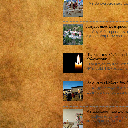
Με θρησκευτική λαμπρότ
Αρχιερατικός Εσπερινός
Η Αργολίδα τίμησε τον π
αφιερωμένη στον Άγιο στ
Πένθος στον Σύνδεσμο Ι
Καλογεράκη
Στο Άργος σήμερα 5/8/2
ΝΑΥΠΛΙΩΤΗΣ» λαβών υπ΄
Ιός Δυτικού Νείλου: Στα
Αυξητική πορεία συνεχίζ
ΕΟΔΥ να ανακοινώνει ακ
Μεταμόρφωση του Σωτήρ
Θαβὼρ ὑπὲρ πᾶν γῆς ἐδ
ἕκτην Χριστὸς ἀμεῖψε.