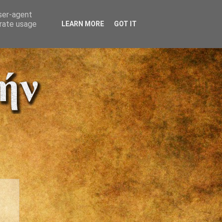
user-agent
erate usage
LEARN MORE
GOT IT