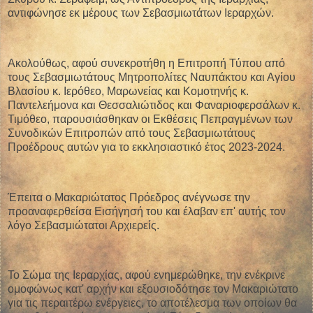
αντιφώνησε εκ μέρους των Σεβασμιωτάτων Ιεραρχών.
Ακολούθως, αφού συνεκροτήθη η Επιτροπή Τύπου από
τους Σεβασμιωτάτους Μητροπολίτες Ναυπάκτου και Αγίου
Βλασίου κ. Ιερόθεο, Μαρωνείας και Κομοτηνής κ.
Παντελεήμονα και Θεσσαλιώτιδος και Φαναριοφερσάλων κ.
Τιμόθεο, παρουσιάσθηκαν οι Εκθέσεις Πεπραγμένων των
Συνοδικών Επιτροπών από τους Σεβασμιωτάτους
Προέδρους αυτών για το εκκλησιαστικό έτος 2023-2024.
Έπειτα ο Μακαριώτατος Πρόεδρος ανέγνωσε την
προαναφερθείσα Εισήγησή του και έλαβαν επ' αυτής τον
λόγο Σεβασμιώτατοι Αρχιερείς.
Το Σώμα της Ιεραρχίας, αφού ενημερώθηκε, την ενέκρινε
ομοφώνως κατ' αρχήν και εξουσιοδότησε τον Μακαριώτατο
για τις περαιτέρω ενέργειες, το αποτέλεσμα των οποίων θα