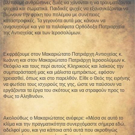
βλέπουμε ανθρώπινες ζωές να χάνονται η να τραυματίζονται
ψυχικά και σωματικά. Παιδικές ψυχές να εξαναγκάζονται να
βιώνουν την φρίκη του πολέμου με συνέπειες
καταστροφικές. Τα γεγονότα αυτά μας κάνουν να
ανησυχούμε και για τα παλαίφατα Ορθόδοξα Πατριαρχεία
της Αντιοχείας και των Ιεροσολύμων.
Εκφράζουμε στον Μακαριώτατο Πατριάρχη Αντιοχείας κ.
Ιωάννη και στον Μακαριώτατο Πατριάρχη Ιεροσολύμων κ.
Θεόφιλο και τους περί αυτούς Κληρικούς και λαϊκούς την
συμπαράστασή μας και μάλιστα εμπράκτως, εφόσον
χρειασθεί, όπως και στο παρελθόν. Είθε ο Θεός της ειρήνης
να φωτίσει τους ισχυρούς της γης, ώστε να παύσουν να
εργάζονται τα έργα του σκότους και να στραφούν προς το
Φως το Αληθινόν».
Ακολούθως ο Μακαριώτατος ανέφερε: «Μέσα σε αυτό το
κλίμα και την πραγματικότητα συνερχόμαστε σήμερα εδώ,
αδελφοί μου, και για κάποια από αυτά που ακροθιγώς