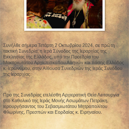
Συνήλθε σήμερα Τετάρτη 2 Οκτωβρίου 2024, σε πρώτη
τακτική Συνεδρία, η Ιερά Σύνοδος της Ιεραρχίας της
Εκκλησίας της Ελλάδος, υπό την Προεδρία του
Μακαριωτάτου Αρχιεπισκόπου Αθηνών και πάσης Ελλάδος
κ. Ιερωνύμου, στην Αίθουσα Συνεδριών της Ιεράς Συνόδου
της Ιεραρχίας.
Προ της Συνεδρίας ετελέσθη Αρχιερατική Θεία Λειτουργία
στο Καθολικό της Ιεράς Μονής Ασωμάτων Πετράκη,
ιερουργήσαντος του Σεβασμιωτάτου Μητροπολίτου
Φλωρίνης, Πρεσπών και Εορδαίας κ. Ειρηναίου.