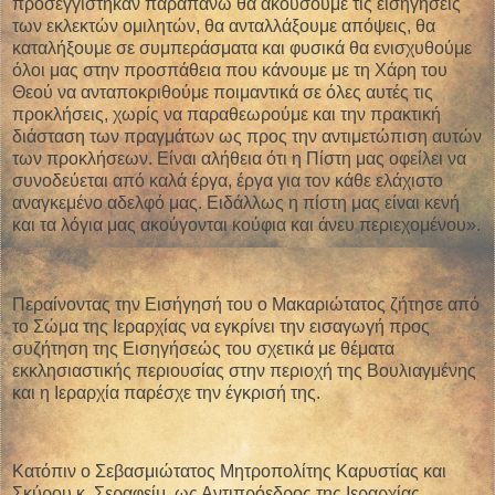
προσεγγίστηκαν παραπάνω θα ακούσουμε τις εισηγήσεις
των εκλεκτών ομιλητών, θα ανταλλάξουμε απόψεις, θα
καταλήξουμε σε συμπεράσματα και φυσικά θα ενισχυθούμε
όλοι μας στην προσπάθεια που κάνουμε με τη Χάρη του
Θεού να ανταποκριθούμε ποιμαντικά σε όλες αυτές τις
προκλήσεις, χωρίς να παραθεωρούμε και την πρακτική
διάσταση των πραγμάτων ως προς την αντιμετώπιση αυτών
των προκλήσεων. Είναι αλήθεια ότι η Πίστη μας οφείλει να
συνοδεύεται από καλά έργα, έργα για τον κάθε ελάχιστο
αναγκεμένο αδελφό μας. Ειδάλλως η πίστη μας είναι κενή
και τα λόγια μας ακούγονται κούφια και άνευ περιεχομένου».
Περαίνοντας την Εισήγησή του ο Μακαριώτατος ζήτησε από
το Σώμα της Ιεραρχίας να εγκρίνει την εισαγωγή προς
συζήτηση της Εισηγήσεώς του σχετικά με θέματα
εκκλησιαστικής περιουσίας στην περιοχή της Βουλιαγμένης
και η Ιεραρχία παρέσχε την έγκρισή της.
Κατόπιν ο Σεβασμιώτατος Μητροπολίτης Καρυστίας και
Σκύρου κ. Σεραφείμ, ως Αντιπρόεδρος της Ιεραρχίας,