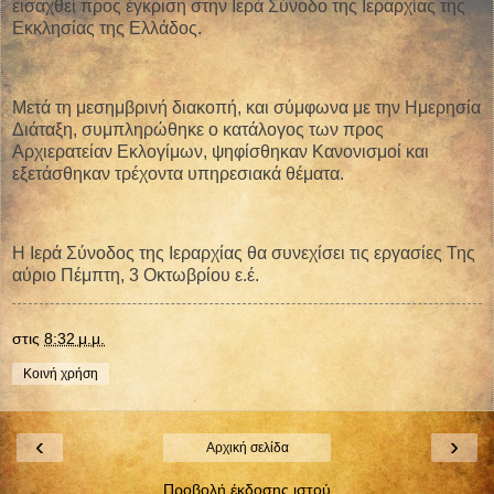
εισαχθεί προς έγκριση στην Ιερά Σύνοδο της Ιεραρχίας της
Εκκλησίας της Ελλάδος.
Μετά τη μεσημβρινή διακοπή, και σύμφωνα με την Ημερησία
Διάταξη, συμπληρώθηκε ο κατάλογος των προς
Αρχιερατείαν Εκλογίμων, ψηφίσθηκαν Κανονισμοί και
εξετάσθηκαν τρέχοντα υπηρεσιακά θέματα.
Η Ιερά Σύνοδος της Ιεραρχίας θα συνεχίσει τις εργασίες Της
αύριο Πέμπτη, 3 Οκτωβρίου ε.έ.
στις
8:32 μ.μ.
Κοινή χρήση
‹
›
Αρχική σελίδα
Προβολή έκδοσης ιστού