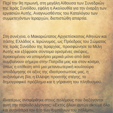
Περί την 9η πρωινή, στη μεγάλη Αίθουσα των Συνεδριών
της Ιεράς Συνόδου, εψάλη η Ακολουθία για την έναρξη των
εργασιών Αυτής. Αναγνωσθέντος του Καταλόγου των
συμμετεχόντων Ιεραρχών, διεπιστώθη απαρτία.
Στη συνέχεια, ο Μακαριώτατος Αρχιεπίσκοπος Αθηνών και
πάσης Ελλάδος κ. Ιερώνυμος, ως Πρόεδρος του Σώματος
της Ιεράς Συνόδου της Ιεραρχίας, προσφώνησε τα Μέλη
Αυτής και εξέφρασε σύντομα ορισμένες σκέψεις,
προκειμένου να υπομνήσει μερικά μόνο από όσα
συμβαίνουν σήμερα στην Πατρίδα μας και στον κόσμο,
όπως η επίθεση από μια μετανεωτερική κουλτούρα
αποδόμησης σε αξίες της ιδιοπροσωπίας μας, η
αυξανόμενη βία, η έλλειψη προσιτής στέγης, το
δημογραφικό πρόβλημα και η γήρανση του πληθυσμού.
Ιδιαιτέρως αναφέρθηκε στους πολέμους που διεξάγονται
αυτή την περίοδο λέγοντας: «Εκτός όλων αυτών ακούμε όλο
και συχνότερα τον ήχο των τυμπάνων του πολέμου,