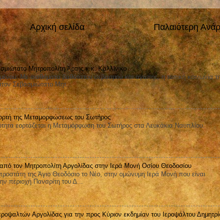
Αρχική σελίδα
Παλαιότερη Ανά
σμιώτατο Μητροπολίτη Άρτης κ.κ. Καλλίνικο
μένου: Με αισθήματα βαθύτατου σεβασμού και αγάπης, η τοπική κοινωνία τ
στον Σεβασμιώτατο Μητ...
ορτή της Μεταμορφώσεως του Σωτήρος
ητα εορτάζεται η Μεταμόρφωση του Σωτήρος στα Λευκάκια Ναυπλίου.
 από τον Μητροπολίτη Αργολίδας στην Ιερά Μονή Οσίου Θεοδοσίου
ροστάτη της Άγιο Θεοδόσιο το Νέο, στην ομώνυμη Ιερά Μονή που είναι
ην περιοχή Παναρίτη του Δ...
εροψαλτών Αργολίδας για την προς Κύριον εκδημίαν του Ιεροψάλτου Δημητρί