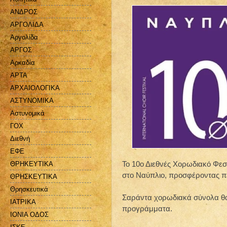
ΑΝΔΡΟΣ
ΑΡΓΟΛΙΔΑ
Αργολίδα
ΑΡΓΟΣ
Αρκαδία
ΑΡΤΑ
ΑΡΧΑΙΟΛΟΓΙΚΑ
ΑΣΤΥΝΟΜΙΚΑ
Αστυνομικά
ΓΟΧ
Διεθνή
ΕΦΕ
Το 10ο Διεθνές Χορωδιακό Φεστ
ΘΡΗΚΕΥΤΙΚΑ
στο Ναύπλιο, προσφέροντας πέ
ΘΡΗΣΚΕΥΤΙΚΑ
Θρησκευτικά
Σαράντα χορωδιακά σύνολα θα 
ΙΑΤΡΙΚΑ
προγράμματα.
ΙΟΝΙΑ ΟΔΟΣ