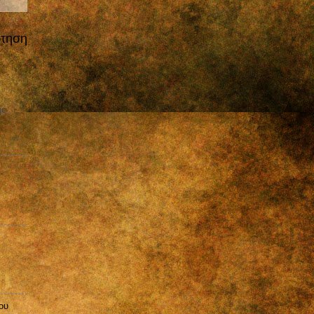
ρτηση
ης
ου