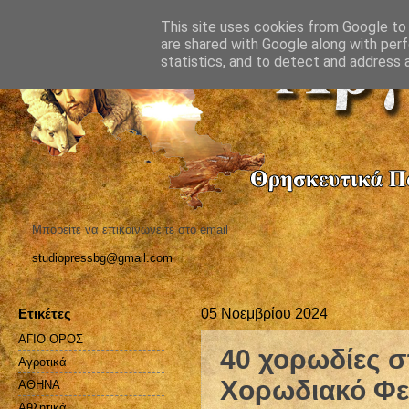
This site uses cookies from Google to d
are shared with Google along with perf
statistics, and to detect and address 
Μπορείτε να επικοινωνείτε στο email
studiopressbg@gmail.com
Ετικέτες
05 Νοεμβρίου 2024
ΑΓΙΟ ΟΡΟΣ
40 χορωδίες σ
Αγροτικά
Χορωδιακό Φε
ΑΘΗΝΑ
Αθλητικά