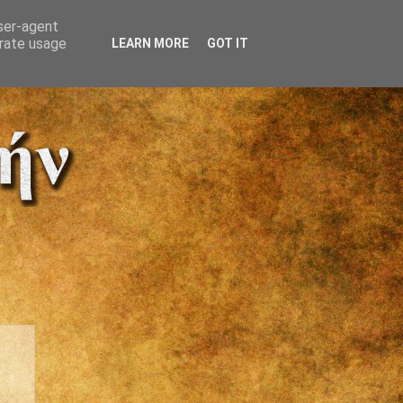
user-agent
erate usage
LEARN MORE
GOT IT