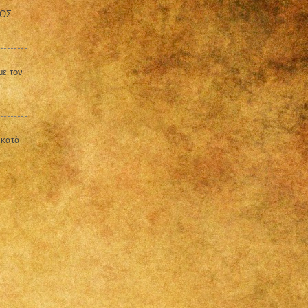
ΒΟΣ
με τον
 κατὰ