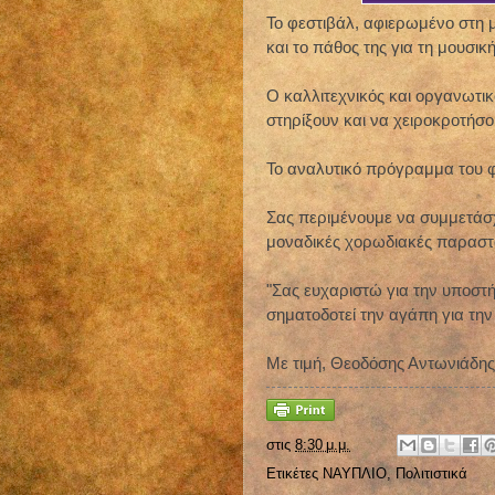
Το φεστιβάλ, αφιερωμένο στη μ
και το πάθος της για τη μουσικ
Ο καλλιτεχνικός και οργανωτικ
στηρίξουν και να χειροκροτή
Το αναλυτικό πρόγραμμα του φ
Σας περιμένουμε να συμμετάσχ
μοναδικές χορωδιακές παραστάσ
"Σας ευχαριστώ για την υποστή
σηματοδοτεί την αγάπη για την
Με τιμή, Θεοδόσης Αντωνιάδης
στις
8:30 μ.μ.
Ετικέτες
ΝΑΥΠΛΙΟ
,
Πολιτιστικά