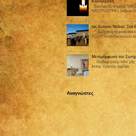
Καλογεράκη
Στο Άργος σήμερα 5/8/2
ΝΑΥΠΛΙΩΤΗΣ» λαβών υπ΄
Ιός Δυτικού Νείλου: Στα
Αυξητική πορεία συνεχίζ
ΕΟΔΥ να ανακοινώνει ακ
Μεταμόρφωση του Σωτήρ
Θαβὼρ ὑπὲρ πᾶν γῆς ἐδ
ἕκτην Χριστὸς ἀμεῖψε.
Αναγνώστες