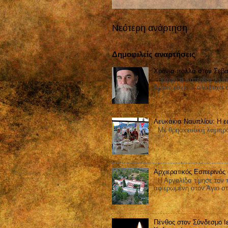
Νεότερη ανάρτηση
Δημοφιλείς αναρτήσεις
Χρόνια πολλά στον Σεβα
Γράφει η Κατερίνα Σχισ
Άρτας εύχεται ολόψυχα 
Λευκάκια Ναυπλίου: Η ε
Με θρησκευτική λαμπρότ
Αρχιερατικός Εσπερινός
Η Αργολίδα τίμησε τον π
αφιερωμένη στον Άγιο στ
Πένθος στον Σύνδεσμο Ι