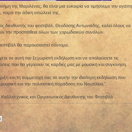
νήμη της Μαριλένας, θα είναι μια ευκαιρία να τιμήσουμε την αγάπη
ή, παρά την άδικη απώλειά της.
ός διευθυντής του φεστιβάλ, Θεοδόσης Αντωνιάδης, καλεί όλους να
σουν την προσπάθεια όλων των χορωδιακών συνόλων.
εστιβάλ θα παρουσιαστεί σύντομα.
ετε σε αυτή την ξεχωριστή εκδήλωση και να απολαύσετε τις
εις που θα γεμίσουν τις καρδιές μας με μουσική και συγκίνηση.
ριξη και τη συμμετοχή σας σε αυτήν την ιδιαίτερη εκδήλωση που
 μουσική και την πολιτιστική παράδοση του Ναυπλίου."
 Καλλιτεχνικός και Οργανωτικός Διευθυντής του Φεστιβάλ