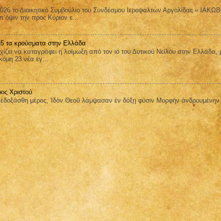
026 το Διοικητικό Συμβούλιο του Συνδέσμου Ιεροψαλτών Αργολίδας « ΙΑΚΩ
όψιν την προς Κύριον ε...
 65 τα κρούσματα στην Ελλάδα
ει να καταγράφει η λοίμωξη από τον ιό του Δυτικού Νείλου στην Ελλάδα, 
όμη 23 νέα εγ...
ος Χριστού
οξάσθη μέρος, Ἰδὸν Θεοῦ λάμψασαν ἐν δόξῃ φύσιν Μορφὴν ἀνδρουμένην