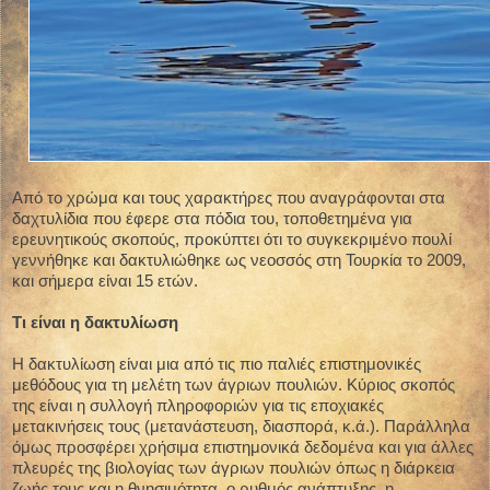
Από το χρώμα και τους χαρακτήρες που αναγράφονται στα
δαχτυλίδια που έφερε στα πόδια του, τοποθετημένα για
ερευνητικούς σκοπούς, προκύπτει ότι το συγκεκριμένο πουλί
γεννήθηκε και δακτυλιώθηκε ως νεοσσός στη Τουρκία το 2009,
και σήμερα είναι 15 ετών.
Τι είναι η δακτυλίωση
Η δακτυλίωση είναι μια από τις πιο παλιές επιστημονικές
μεθόδους για τη μελέτη των άγριων πουλιών. Κύριος σκοπός
της είναι η συλλογή πληροφοριών για τις εποχιακές
μετακινήσεις τους (μετανάστευση, διασπορά, κ.ά.). Παράλληλα
όμως προσφέρει χρήσιμα επιστημονικά δεδομένα και για άλλες
πλευρές της βιολογίας των άγριων πουλιών όπως η διάρκεια
ζωής τους και η θνησιμότητα, ο ρυθμός ανάπτυξης, η