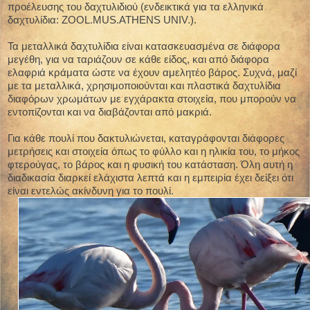
προέλευσης του δαχτυλιδιού (ενδεικτικά για τα ελληνικά
δαχτυλίδια: ZOOL.MUS.ATHENS UNIV.).
Τα μεταλλικά δαχτυλίδια είναι κατασκευασμένα σε διάφορα
μεγέθη, για να ταριάζουν σε κάθε είδος, και από διάφορα
ελαφριά κράματα ώστε να έχουν αμελητέο βάρος. Συχνά, μαζί
με τα μεταλλικά, χρησιμοποιούνται και πλαστικά δαχτυλίδια
διαφόρων χρωμάτων με εγχάρακτα στοιχεία, που μπορούν να
εντοπίζονται και να διαβάζονται από μακριά.
Για κάθε πουλί που δακτυλιώνεται, καταγράφονται διάφορες
μετρήσεις και στοιχεία όπως το φύλλο και η ηλικία του, το μήκος
φτερούγας, το βάρος και η φυσική του κατάσταση. Όλη αυτή η
διαδικασία διαρκεί ελάχιστα λεπτά και η εμπειρία έχει δείξει ότι
είναι εντελώς ακίνδυνη για το πουλί.