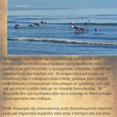
Τα στοιχεία που πρέπει να αναφέρονται όταν βρεθεί ένα
δακτυλιωμένο πουλί είναι ο αριθμός και η διεύθυνση που είναι
χαραγμένα στο δαχτυλίδι, η ημερομηνία, η ακριβής τοποθεσία,
η κατάσταση του πουλιού κτλ. Το όνομα του ευρέτη και μια
διεύθυνσή του ή τηλέφωνο είναι επίσης χρήσιμα τόσο για την
επιβεβαίωση λεπτομερειών που μπορεί να χρειαστεί, όσο και
για να σταλεί η απάντηση με τα στοιχεία δακτυλίωσης. Το
δαχτυλίδι δεν έχει εμπορική αξία και ο ευρέτης αν θέλει μπορεί
να το κρατήσει σαν ενθύμιο.
Κάθε αναφορά της επανεύρεσης ενός δακτυλιωμένου πουλιού
είναι μια σημαντική συμβολή τόσο στην επιστήμη όσο και στην