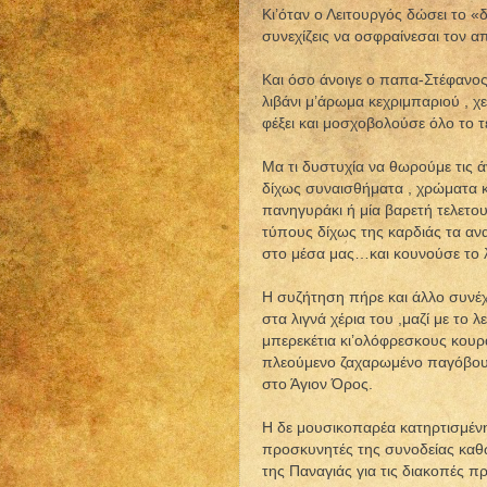
Κι’όταν ο Λειτουργός δώσει το «δ
συνεχίζεις να οσφραίνεσαι τον 
Και όσο άνοιγε ο παπα-Στέφανος 
λιβάνι μ’άρωμα κεχριμπαριού , χ
φέξει και μοσχοβολούσε όλο το 
Μα τι δυστυχία να θωρούμε τις ά
δίχως συναισθήματα , χρώματα κ
πανηγυράκι ή μία βαρετή τελετου
τύπους δίχως της καρδιάς τα ανα
στο μέσα μας…και κουνούσε το λ
Η συζήτηση πήρε και άλλο συνέ
στα λιγνά χέρια του ,μαζί με το 
μπερεκέτια κι’ολόφρεσκους κου
πλεούμενο ζαχαρωμένο παγόβουν
στο Άγιον Όρος.
Η δε μουσικοπαρέα κατηρτισμένη
προσκυνητές της συνοδείας καθώς
της Παναγιάς για τις διακοπές π