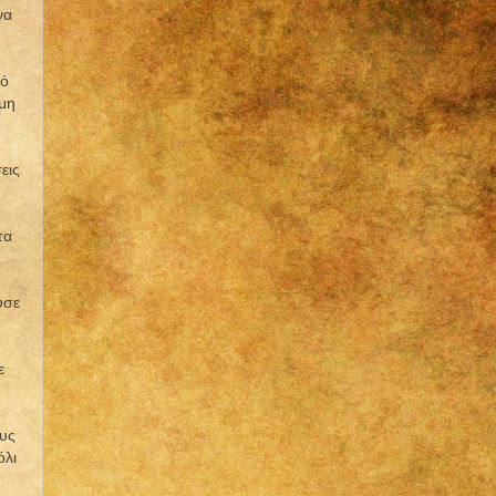
να
πό
όμη
εις
τα
ύσε
ε
ους
όλι