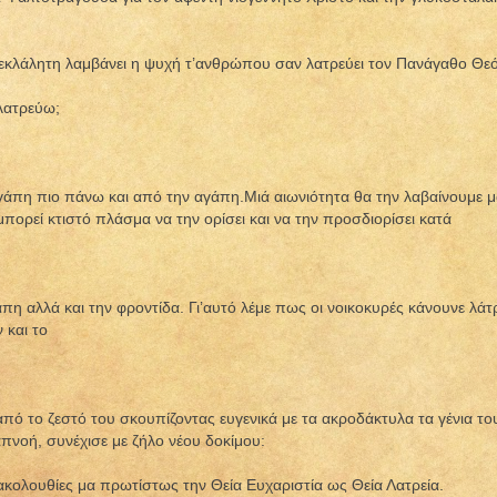
νεκλάλητη λαμβάνει η ψυχή τ’ανθρώπου σαν λατρεύει τον Πανάγαθο Θεό
 λατρεύω;
αγάπη πιο πάνω και από την αγάπη.Μιά αιωνιότητα θα την λαβαίνουμε 
μπορεί κτιστό πλάσμα να την ορίσει και να την προσδιορίσει κατά
πη αλλά και την φροντίδα. Γι’αυτό λέμε πως οι νοικοκυρές κάνουνε λάτ
 και το
πό το ζεστό του σκουπίζοντας ευγενικά με τα ακροδάκτυλα τα γένια το
πνοή, συνέχισε με ζήλο νέου δοκίμου:
ακολουθίες μα πρωτίστως την Θεία Ευχαριστία ως Θεία Λατρεία.