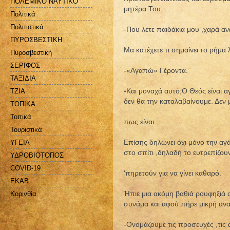
ΠΟΛΕΜΙΚΟ ΝΑΥΤΙΚΟ
μητέρα Του.
Πολιτικά
Πολιτιστικά
-Που λέτε παιδάκια μου ,χαρά α
ΠΥΡΟΣΒΕΣΤΙΚΗ
Μα κατέχετε τι σημαίνει το ρήμα
Πυροσβεστική
ΣΕΡΙΦΟΣ
-«Αγαπώ» Γέροντα.
ΤΑΞΙΔΙΑ
-Και μοναχά αυτό;Ο Θεός είναι 
ΤΖΙΑ
δεν θα την καταλαβαίνουμε. Δεν 
ΤΟΠΙΚΑ
Τοπικά
πως είναι.
Τουριστικά
Επίσης δηλώνει όχι μόνο την αγά
ΥΓΕΙΑ
στο σπίτι ,δηλαδή το ευτρεπίζουν
ΥΔΡΟΒΙΟΤΟΠΟΣ
COVID-19
‘πηρετούν για να γίνει καθαρό.
EKAB
Ήπιε μια ακόμη βαθιά ρουφηξιά α
Kορινθία
συνάμα και αφού πήρε μικρή ανα
-Ονομάζουμε τις προσευχές ,τις 