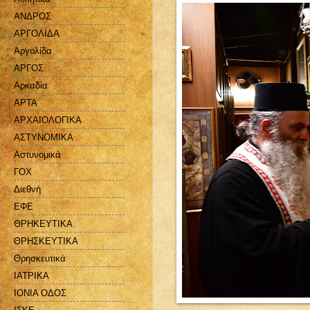
ΑΝΔΡΟΣ
ΑΡΓΟΛΙΔΑ
Αργολίδα
ΑΡΓΟΣ
Αρκαδία
ΑΡΤΑ
ΑΡΧΑΙΟΛΟΓΙΚΑ
ΑΣΤΥΝΟΜΙΚΑ
Αστυνομικά
ΓΟΧ
Διεθνή
ΕΦΕ
ΘΡΗΚΕΥΤΙΚΑ
ΘΡΗΣΚΕΥΤΙΚΑ
Θρησκευτικά
ΙΑΤΡΙΚΑ
ΙΟΝΙΑ ΟΔΟΣ