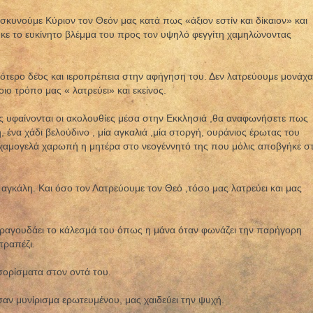
ροσκυνούμε Κύριον τον Θεόν μας κατά πως «άξιον εστίν και δίκαιον» και
κε το ευκίνητο βλέμμα του προς τον υψηλό φεγγίτη χαμηλώνοντας
πιότερο δέος και ιεροπρέπεια στην αφήγηση του. Δεν λατρεύουμε μονάχα
ιο τρόπο μας « λατρεύει» και εκείνος.
ως υφαίνονται οι ακολουθίες μέσα στην Εκκλησιά ,θα αναφωνήσετε πως
η, ένα χάδι βελούδινο , μία αγκαλιά ,μία στοργή, ουράνιος έρωτας του
χαμογελά χαρωπή η μητέρα στο νεογέννητό της που μόλις αποβγήκε σ
ι αγκάλη. Και όσο τον Λατρεύουμε τον Θεό ,τόσο μας λατρεύει και μας
τραγουδάει το κάλεσμά του όπως η μάνα όταν φωνάζει την παρήγορη
τραπέζι.
σορίσματα στον οντά του.
σαν μυνίρισμα ερωτευμένου, μας χαιδεύει την ψυχή.