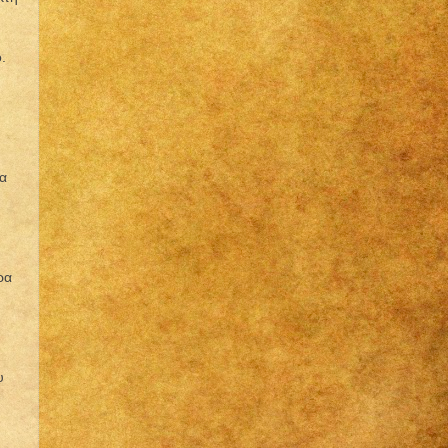
.
μα
ρα
υ