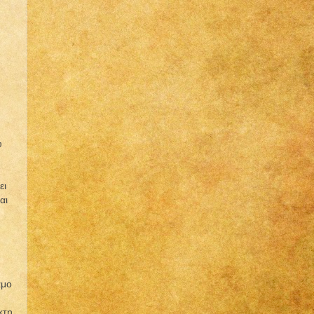
υ
ει
αι
αμο
κτη