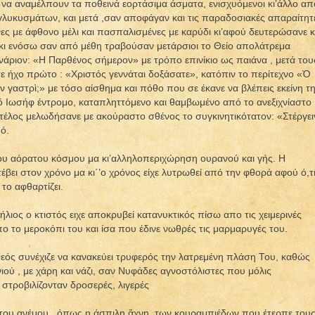
 να αναμέλπουν τα ποθεινά εορτάσιμα άσματα, ενισχυόμενοι κι’άλλο απ
γλυκυσμάτων, και μετά ,σαν αποφάγαν και τις παραδοσιακές απαραίτητ
ες με άφθονο μέλι και πασπαλισμένες με καρύδι κι’αφού δευτερώσανε κ
άκι ενόσω σαν από μέθη τραβούσαν μετάρσιοι το Θείο απολάτρεμα
άριον: «Η Παρθένος σήμερον» με τρόπο επινίκιο ως παιάνα , μετά του
ε ήχο πρώτο : «Χριστός γεννάται δοξάσατε», κατόπιν το περίτεχνο «Ὁ
 γαστρὶ;» με τόσο αίσθημα και πόθο που σε έκανε να βλέπεις εκείνη τ
ό Ιωσήφ έντρομο, καταπληττόμενο και θαμβωμένο από το ανεξιχνίαστο
τέλος μελωδήσανε με ακούραστο σθένος το συγκινητικότατον: «Στέργει
ό.
του αόρατου κόσμου μα κι’αλληλοπεριχώρηση ουρανού και γής. Η
τέβει στον χρόνο μα κι΄’ο χρόνος είχε λυτρωθεί από την φθορά αφού ό,τ
το αφθαρτίζει.
ήλιος ο κτιστός ειχε αποκρυβεί κατανυκτικός πίσω απο τις χειμερινές
απο το μεροκόπι του και ίσα που έδινε νωθρές τις μαρμαρυγές του.
ός συνέχιζε να κανακεύει τρυφερός την λατρεμένη πλάση Του, καθώς
ιού , με χάρη και νάζι, σαν Νυφάδες αγνοστόλιστες που μόλις
στροβιλίζονταν δροσερές, λιγερές
 του ανέμου , όπως η άσπιλη ἄχνη, των κουραμπιέδων που έτερπε του