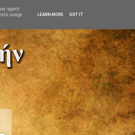
user-agent
erate usage
LEARN MORE
GOT IT