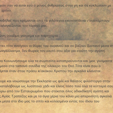
οιτούν σαν να είσαι εσύ ο μόνος άνθρωπος στην γη και σε κυκλώνουν με
 χρόνο.
κανδήλες που κρέμανται από τα φιλότεχνα εικονοστάσια ν’αναπέμπουν
ταλαγιάζοντας τον τάραχό μας.
ύνη,νοιάξιμο,γιάτρεμα και παρηγόρια .
τε»,τότε ανοίγουν οι θύρες του ουρανού και σε βάζουν ζωντανό μέσα σ
ναγάλλιασμα, δεν θωρείς τον εαυτό σου άξιο για ετούτη την αγάπη.
ή να Κοινωνήσουμε όλα τα σύμπαντα καταπραϋνονται και ‘μεις γινόμαστε
έσα στα ταπεινά σανίδια της ολάκερο τον Θεό.Τότε είναι που ο
εται όταν στου πράου κι’ακάκου Χριστού την αγκαλιά κλείνεται.
με και νοιώσουμε την Εκκλησία ως φιλί και θάλπος φιλόστοργο στην
καταλάβουμε ως λυσίπονο χάδι και έλεος τόσο που όλα τα κύτταρά σο
ύρω από τον Εσταυρωμένο που στέκεται όλος αδιεκδίκητη αγάπη και
Αγίας Τραπέζης και με τα άγια χέρια του κάνει μία απερινόητη αγκαλιά
ι μέσα στο ίδιο μας το σπίτι και κολασμένοι εντός του ίδιου του