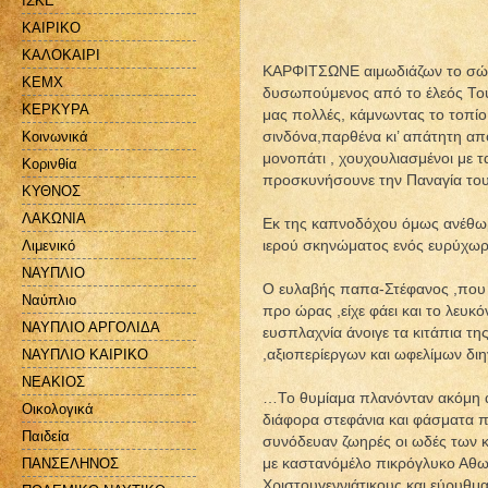
ΙΣΚΕ
ΚΑΙΡΙΚΟ
ΚΑΛΟΚΑΙΡΙ
ΚΑΡΦΙΤΣΩΝΕ αιμωδιάζων το σώμα
ΚΕΜΧ
δυσωπούμενος από το έλεός Του έ
ΚΕΡΚΥΡΑ
μας πολλές, κάμνωντας το τοπίο,
σινδόνα,παρθένα κι’ απάτητη α
Κοινωνικά
μονοπάτι , χουχουλιασμένοι με τ
Κορινθία
προσκυνήσουνε την Παναγία το
ΚΥΘΝΟΣ
ΛΑΚΩΝΙΑ
Εκ της καπνοδόχου όμως ανέθω
ιερού σκηνώματος ενός ευρύχωρ
Λιμενικό
ΝΑΥΠΛΙΟ
Ο ευλαβής παπα-Στέφανος ,που ε
Ναύπλιο
προ ώρας ,είχε φάει και το λευ
ΝΑΥΠΛΙΟ ΑΡΓΟΛΙΔΑ
ευσπλαχνία άνοιγε τα κιτάπια τ
,αξιοπερίεργων και ωφελίμων δι
ΝΑΥΠΛΙΟ ΚΑΙΡΙΚΟ
ΝΕΑΚΙΟΣ
…Το θυμίαμα πλανόνταν ακόμη α
Οικολογικά
διάφορα στεφάνια και φάσματα π
Παιδεία
συνόδευαν ζωηρές οι ωδές των κ
με καστανόμέλο πικρόγλυκο Αθων
ΠΑΝΣΕΛΗΝΟΣ
Χριστουγεννιάτικους και εύρυθμ