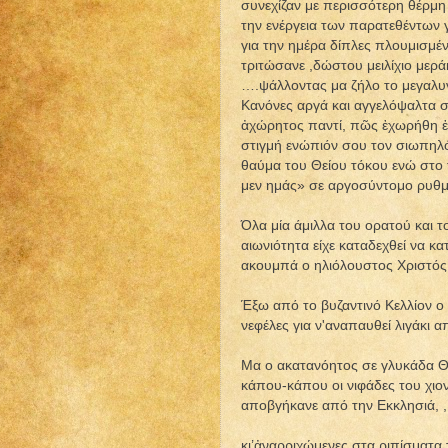
συνεχίζαν με περισσότερη θέρμη
την ενέργεια των παρατεθέντων 
για την ημέρα δίπλες πλουμισμέν
τριτώσανε ,δώστου μειλίχιο μερ
….ψάλλοντας μα ζήλο το μεγαλυν
Κανόνες αργά και αγγελόψαλτα σ
ἀχώρητος παντί, πῶς ἐχωρήθη ἐν
στιγμή ενώπιόν σου τον σιωπηλ
θαύμα του Θείου τόκου ενώ στο 
μεν ημάς» σε αργοσύντομο ρυθμ
Όλα μία άμιλλα του ορατού και 
αιωνιότητα είχε καταδεχθεί να κα
ακουμπά ο ηλιόλουστος Χριστός 
Έξω από το βυζαντινό Κελλίον ο 
νεφέλες για ν'αναπαυθεί λιγάκι 
Μα ο ακατανόητος σε γλυκάδα Θε
κάπου-κάπου οι νιφάδες του χιον
αποβγήκανε από την Εκκλησιά, , 
κι’ἀναρριχώμενες στα ριπίσματα