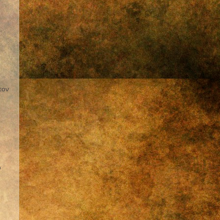
τον
υ