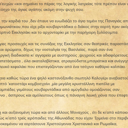
ι’ευχών «και σημαίνει το πέρας της λογικής λατρείας τότε πρέπον είναι 
απόηχο της άγιας αγάπης ακόμη στην ψυχή σου.
την καρδιά του ,δεν έπαυε να ευωδιάζει το άγιο τεμένι της Παναγιάς α
ειμωνιάτικου,που είχε ρίξει κουβαρντάδικα ο διάκος στην εορτή πριν ακ
τερπνό Εκκλησάκι και το αρχονταρίκι με την παρήγορη ξυλόσομπα.
γιες προσευχές και τις συνάξεις της Εκκλησίας σαν θεατρικές παραστάσ
αι αρώματα, δίχως την νοσταλγία της Βασιλείας, παρά σαν ένα
ργική διαδικασία κι’ αγγαρεία με αυστηρούς ,ψυχρούς και αδιαφόρετους
πετάσματα , όλα ακαταλαβίστικα, ατραγούδιστα,μπαγιάτικα και ανέγγιχ
ευκό κεφαλάκι που επιστεγάζονταν από ένα τσόχινο καθάριο καλπάκι.
χεια καθώς τώρα ένα ψηλό καστανόξανθο σιωπηλό Καλογέρι αναβαστο
λεπτό ‘κατοστάρι κομβοσχοίνι ,μία μεγάλη κρυστάλλινη πιατέλα με
ραμπιέδες γεμάτους κουβαρντάδικα από αμύγδαλο ομοιάζοντας σαν
ο , άσπρους και αμόλευτους όπως η πάναγνη λευκή χιόνα που έπεφτ
 και αυξανομένη τώρα και από άλλους Μοναχούς , έτι δε κι’από κάποι
 κι’από τρείς ιερόπαιδες της Αθωνιάδας που είχαν ‘ξομείνει στο περιβ
ροκειμένου να εορτάσουνε Χριστούγεννα Χριστιανικά και Ρωμαίϊκα,