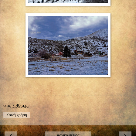
στις
7:40 μ.μ.
Κοινή χρήση
‹
›
Αρχική σελίδα