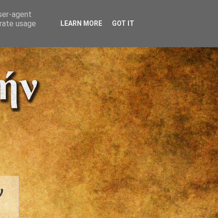
user-agent
erate usage
LEARN MORE
GOT IT
ν