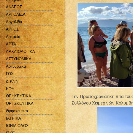
ΑΝΔΡΟΣ
ΑΡΓΟΛΙΔΑ
Αργολίδα
ΑΡΓΟΣ
Αρκαδία
ΑΡΤΑ
ΑΡΧΑΙΟΛΟΓΙΚΑ
ΑΣΤΥΝΟΜΙΚΑ
Αστυνομικά
ΓΟΧ
Διεθνή
ΕΦΕ
ΘΡΗΚΕΥΤΙΚΑ
Την Πρωτοχρονιάτικη πίτα τους
Συλλόγου Χειμερινών Κολυμβητ
ΘΡΗΣΚΕΥΤΙΚΑ
Θρησκευτικά
ΙΑΤΡΙΚΑ
ΙΟΝΙΑ ΟΔΟΣ