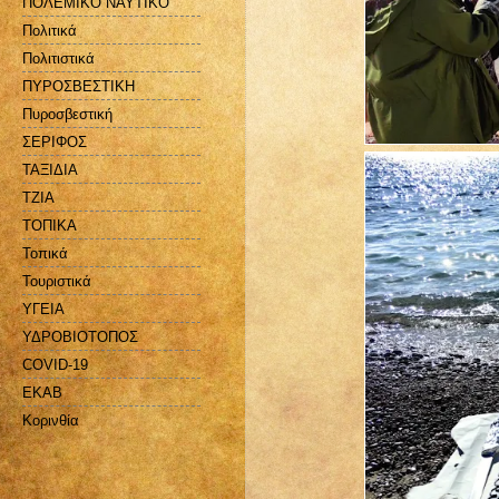
ΠΟΛΕΜΙΚΟ ΝΑΥΤΙΚΟ
Πολιτικά
Πολιτιστικά
ΠΥΡΟΣΒΕΣΤΙΚΗ
Πυροσβεστική
ΣΕΡΙΦΟΣ
ΤΑΞΙΔΙΑ
ΤΖΙΑ
ΤΟΠΙΚΑ
Τοπικά
Τουριστικά
ΥΓΕΙΑ
ΥΔΡΟΒΙΟΤΟΠΟΣ
COVID-19
EKAB
Kορινθία