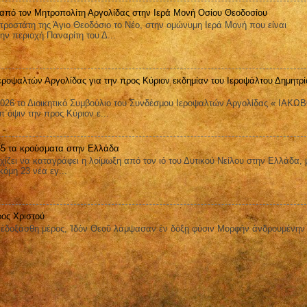
 από τον Μητροπολίτη Αργολίδας στην Ιερά Μονή Οσίου Θεοδοσίου
ροστάτη της Άγιο Θεοδόσιο το Νέο, στην ομώνυμη Ιερά Μονή που είναι
ην περιοχή Παναρίτη του Δ...
εροψαλτών Αργολίδας για την προς Κύριον εκδημίαν του Ιεροψάλτου Δημητρί
026 το Διοικητικό Συμβούλιο του Συνδέσμου Ιεροψαλτών Αργολίδας « ΙΑΚΩ
όψιν την προς Κύριον ε...
 65 τα κρούσματα στην Ελλάδα
ει να καταγράφει η λοίμωξη από τον ιό του Δυτικού Νείλου στην Ελλάδα, 
όμη 23 νέα εγ...
ος Χριστού
οξάσθη μέρος, Ἰδὸν Θεοῦ λάμψασαν ἐν δόξῃ φύσιν Μορφὴν ἀνδρουμένην