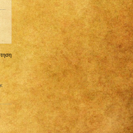
ρτηση
ης