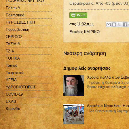
ΠΟΛΕΜΙΚΟ ΝΑΥΤΙΚΟ
Θερμοκρασία: Από -03 (μείον 03
Πολιτικά
Πολιτιστικά
ΠΥΡΟΣΒΕΣΤΙΚΗ
στις
11:32 π.μ.
Πυροσβεστική
Ετικέτες
ΚΑΙΡΙΚΟ
ΣΕΡΙΦΟΣ
ΤΑΞΙΔΙΑ
ΤΖΙΑ
Νεότερη ανάρτηση
ΤΟΠΙΚΑ
Τοπικά
Δημοφιλείς αναρτήσεις
Τουριστικά
Χρόνια πολλά στον Σεβα
ΥΓΕΙΑ
Γράφει η Κατερίνα Σχισ
Άρτας εύχεται ολόψυχα 
ΥΔΡΟΒΙΟΤΟΠΟΣ
COVID-19
EKAB
Λευκάκια Ναυπλίου: Η ε
Kορινθία
Με θρησκευτική λαμπρότ