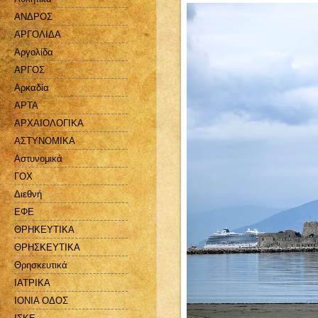
ΑΝΔΡΟΣ
ΑΡΓΟΛΙΔΑ
Αργολίδα
ΑΡΓΟΣ
Αρκαδία
ΑΡΤΑ
ΑΡΧΑΙΟΛΟΓΙΚΑ
ΑΣΤΥΝΟΜΙΚΑ
Αστυνομικά
ΓΟΧ
Διεθνή
ΕΦΕ
ΘΡΗΚΕΥΤΙΚΑ
ΘΡΗΣΚΕΥΤΙΚΑ
Θρησκευτικά
ΙΑΤΡΙΚΑ
ΙΟΝΙΑ ΟΔΟΣ