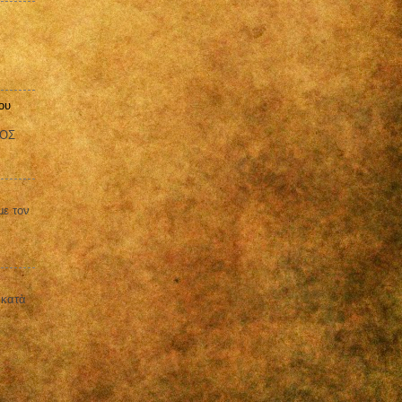
ου
ΒΟΣ
με τον
 κατὰ