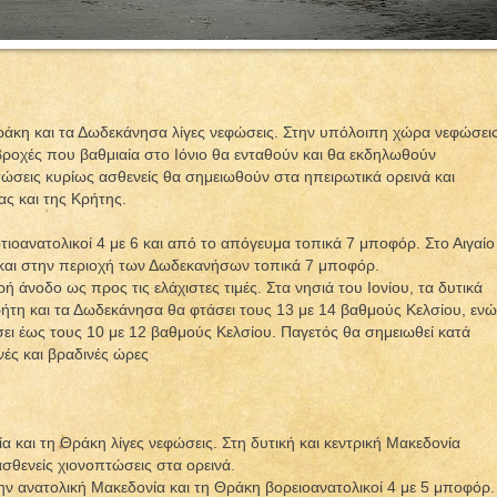
ράκη και τα Δωδεκάνησα λίγες νεφώσεις. Στην υπόλοιπη χώρα νεφώσει
βροχές που βαθμιαία στο Ιόνιο θα ενταθούν και θα εκδηλωθούν
τώσεις κυρίως ασθενείς θα σημειωθούν στα ηπειρωτικά ορεινά και
ας και της Κρήτης.
οτιοανατολικοί 4 με 6 και από το απόγευμα τοπικά 7 μποφόρ. Στο Αιγαίο
6 και στην περιοχή των Δωδεκανήσων τοπικά 7 μποφόρ.
ή άνοδο ως προς τις ελάχιστες τιμές. Στα νησιά του Ιονίου, τα δυτικά
Κρήτη και τα Δωδεκάνησα θα φτάσει τους 13 με 14 βαθμούς Κελσίου, ενώ
σει έως τους 10 με 12 βαθμούς Κελσίου. Παγετός θα σημειωθεί κατά
νές και βραδινές ώρες
α και τη Θράκη λίγες νεφώσεις. Στη δυτική και κεντρική Μακεδονία
ασθενείς χιονοπτώσεις στα ορεινά.
την ανατολική Μακεδονία και τη Θράκη βορειοανατολικοί 4 με 5 μποφόρ.