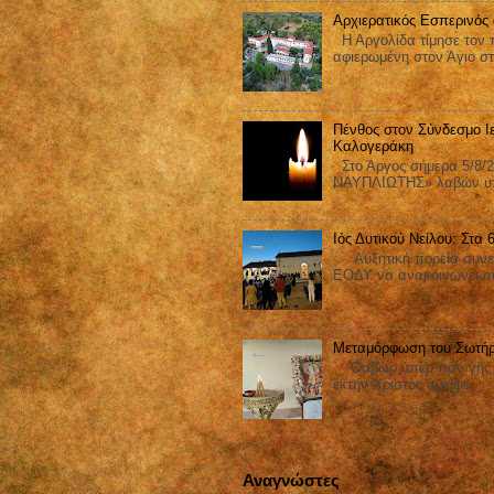
Αρχιερατικός Εσπερινός
Η Αργολίδα τίμησε τον π
αφιερωμένη στον Άγιο στ
Πένθος στον Σύνδεσμο Ι
Καλογεράκη
Στο Άργος σήμερα 5/8/2
ΝΑΥΠΛΙΩΤΗΣ» λαβών υπ΄
Ιός Δυτικού Νείλου: Στα
Αυξητική πορεία συνεχίζ
ΕΟΔΥ να ανακοινώνει ακ
Μεταμόρφωση του Σωτήρ
Θαβὼρ ὑπὲρ πᾶν γῆς ἐδ
ἕκτην Χριστὸς ἀμεῖψε.
Αναγνώστες