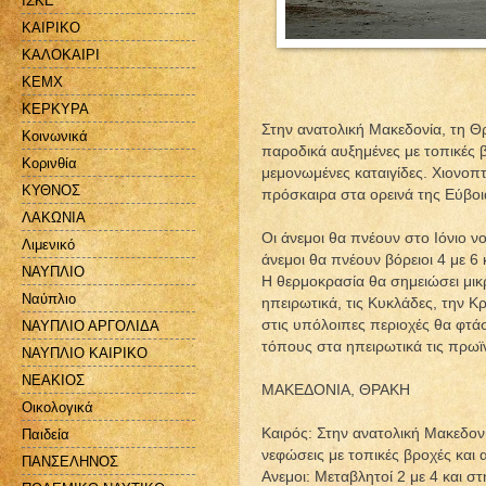
ΙΣΚΕ
ΚΑΙΡΙΚΟ
ΚΑΛΟΚΑΙΡΙ
ΚΕΜΧ
ΚΕΡΚΥΡΑ
Στην ανατολική Μακεδονία, τη Θ
Κοινωνικά
παροδικά αυξημένες με τοπικές 
Κορινθία
μεμονωμένες καταιγίδες. Χιονοπ
ΚΥΘΝΟΣ
πρόσκαιρα στα ορεινά της Εύβοι
ΛΑΚΩΝΙΑ
Οι άνεμοι θα πνέουν στο Ιόνιο ν
Λιμενικό
άνεμοι θα πνέουν βόρειοι 4 με 
ΝΑΥΠΛΙΟ
Η θερμοκρασία θα σημειώσει μικρ
Ναύπλιο
ηπειρωτικά, τις Κυκλάδες, την 
στις υπόλοιπες περιοχές θα φτά
ΝΑΥΠΛΙΟ ΑΡΓΟΛΙΔΑ
τόπους στα ηπειρωτικά τις πρωϊ
ΝΑΥΠΛΙΟ ΚΑΙΡΙΚΟ
ΝΕΑΚΙΟΣ
ΜΑΚΕΔΟΝΙΑ, ΘΡΑΚΗ
Οικολογικά
Καιρός: Στην ανατολική Μακεδονί
Παιδεία
νεφώσεις με τοπικές βροχές και 
ΠΑΝΣΕΛΗΝΟΣ
Ανεμοι: Μεταβλητοί 2 με 4 και σ