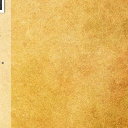
ς
 οι