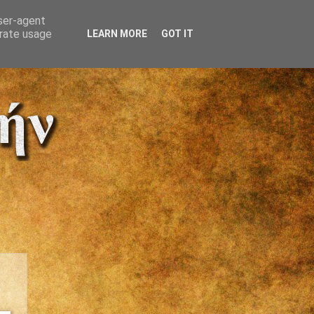
user-agent
erate usage
LEARN MORE
GOT IT