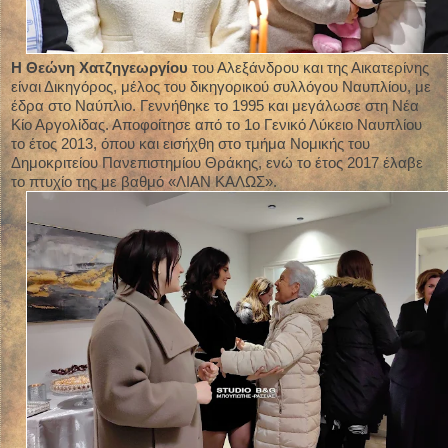
Η Θεώνη Χατζηγεωργίου
του Αλεξάνδρου και της Αικατερίνης
είναι Δικηγόρος, μέλος του δικηγορικού συλλόγου Ναυπλίου, με
έδρα στο Ναύπλιο. Γεννήθηκε το 1995 και μεγάλωσε στη Νέα
Κίο Αργολίδας. Αποφοίτησε από το 1ο Γενικό Λύκειο Ναυπλίου
το έτος 2013, όπου και εισήχθη στο τμήμα Νομικής του
Δημοκριτείου Πανεπιστημίου Θράκης, ενώ το έτος 2017 έλαβε
το πτυχίο της με βαθμό «ΛΙΑΝ ΚΑΛΩΣ».