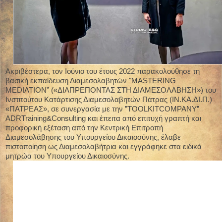
Ακριβέστερα, τον Ιούνιο του έτους 2022 παρακολούθησε τη
βασική εκπαίδευση Διαμεσολαβητών "MASTERING
MEDIATION” («ΔΙΑΠΡΕΠΟΝΤΑΣ ΣΤΗ ΔΙΑΜΕΣΟΛΑΒΗΣΗ») του
Ινστιτούτου Κατάρτισης Διαμεσολαβητών Πάτρας (ΙΝ.ΚΑ.ΔΙ.Π.)
«ΠΑΤΡΕΑΣ», σε συνεργασία με την ”TOOLKITCOMPANY”
ADRTraining&Consulting και έπειτα από επιτυχή γραπτή και
προφορική εξέταση από την Κεντρική Επιτροπή
Διαμεσολάβησης του Υπουργείου Δικαιοσύνης, έλαβε
πιστοποίηση ως Διαμεσολαβήτρια και εγγράφηκε στα ειδικά
μητρώα του Υπουργείου Δικαιοσύνης.