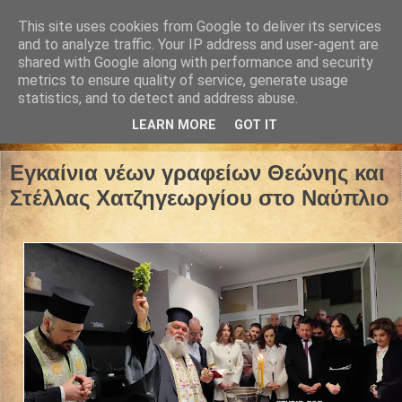
This site uses cookies from Google to deliver its services
and to analyze traffic. Your IP address and user-agent are
shared with Google along with performance and security
metrics to ensure quality of service, generate usage
statistics, and to detect and address abuse.
LEARN MORE
GOT IT
22 Φεβρουαρίου 2025
Εγκαίνια νέων γραφείων Θεώνης και
Στέλλας Χατζηγεωργίου στο Ναύπλιο