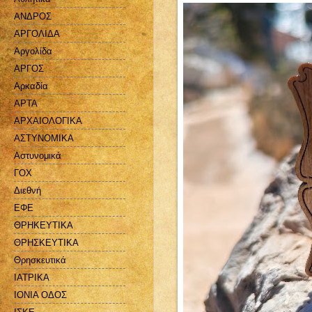
ΑΝΔΡΟΣ
ΑΡΓΟΛΙΔΑ
Αργολίδα
ΑΡΓΟΣ
Αρκαδία
ΑΡΤΑ
ΑΡΧΑΙΟΛΟΓΙΚΑ
ΑΣΤΥΝΟΜΙΚΑ
Αστυνομικά
ΓΟΧ
Διεθνή
ΕΦΕ
ΘΡΗΚΕΥΤΙΚΑ
ΘΡΗΣΚΕΥΤΙΚΑ
Θρησκευτικά
ΙΑΤΡΙΚΑ
ΙΟΝΙΑ ΟΔΟΣ