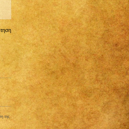
ρτηση
ση της