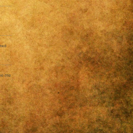
τικά
ιο στα