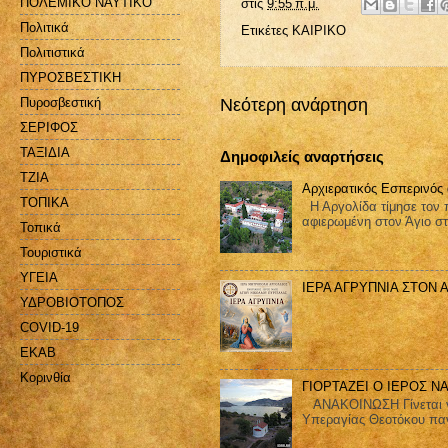
ΠΟΛΕΜΙΚΟ ΝΑΥΤΙΚΟ
στις
9:55 π.μ.
Πολιτικά
Ετικέτες
ΚΑΙΡΙΚΟ
Πολιτιστικά
ΠΥΡΟΣΒΕΣΤΙΚΗ
Πυροσβεστική
Νεότερη ανάρτηση
ΣΕΡΙΦΟΣ
ΤΑΞΙΔΙΑ
Δημοφιλείς αναρτήσεις
ΤΖΙΑ
Αρχιερατικός Εσπερινός
ΤΟΠΙΚΑ
Η Αργολίδα τίμησε τον π
αφιερωμένη στον Άγιο στ
Τοπικά
Τουριστικά
ΥΓΕΙΑ
ΙΕΡΑ ΑΓΡΥΠΝΙΑ ΣΤΟΝ 
ΥΔΡΟΒΙΟΤΟΠΟΣ
COVID-19
EKAB
Kορινθία
ΓΙΟΡΤΑΖΕΙ Ο ΙΕΡΟΣ Ν
ΑΝΑΚΟΙΝΩΣΗ Γίνεται γνω
Υπεραγίας Θεοτόκου παν