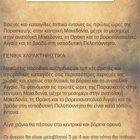
Βροχές και καταιγίδες τοπικά έντονες τις πρώτες ώρες της
Παρασκευής στην κεντρική Μακεδονία, μέχρι το μεσημέρι
στην ανατολική Μακεδονία, τη Θράκη και το βορειοανατολικό
Αιγαίο και το βράδυ στη νοτιοδυτική Πελοπόννησο.
ΓΕΝΙΚΑ ΧΑΡΑΚΤΗΡΙΣΤΙΚΑ
Νεφώσεις παροδικά αυξημένες με τοπικές βροχές και
σποραδικές καταιγίδες στις περισσότερες περιοχές της
χώρας και κυρίως στα δυτικά, τα βόρεια και το ανατολικό
Αιγαίο. Τα φαινόμενα τις πρώτες ώρες της Παρασκευής στην
κεντρική Μακεδονία, μέχρι το μεσημέρι στην ανατολική
Μακεδονία, τη Θράκη και το βορειοανατολικό Αιγαίο και το
βράδυ στη νοτιοδυτική Πελοπόννησο θα είναι κατά τόπους
έντονα.
Λίγα χιόνια θα πέσουν στα κεντρικά και βόρεια ορεινά.
Οι άνεμοι θα είναι μεταβλητοί 3 με 4 και στα νότια θα πνέουν