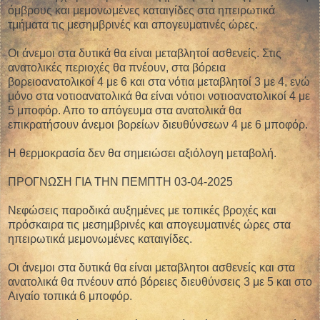
όμβρους και μεμονωμένες καταιγίδες στα ηπειρωτικά
τμήματα τις μεσημβρινές και απογευματινές ώρες.
Οι άνεμοι στα δυτικά θα είναι μεταβλητοί ασθενείς. Στις
ανατολικές περιοχές θα πνέουν, στα βόρεια
βορειοανατολικοί 4 με 6 και στα νότια μεταβλητοί 3 με 4, ενώ
μόνο στα νοτιοανατολικά θα είναι νότιοι νοτιοανατολικοί 4 με
5 μποφόρ. Απο το απόγευμα στα ανατολικά θα
επικρατήσουν άνεμοι βορείων διευθύνσεων 4 με 6 μποφόρ.
Η θερμοκρασία δεν θα σημειώσει αξιόλογη μεταβολή.
ΠΡΟΓΝΩΣΗ ΓΙΑ ΤΗΝ ΠΕΜΠΤΗ 03-04-2025
Νεφώσεις παροδικά αυξημένες με τοπικές βροχές και
πρόσκαιρα τις μεσημβρινές και απογευματινές ώρες στα
ηπειρωτικά μεμονωμένες καταιγίδες.
Οι άνεμοι στα δυτικά θα είναι μεταβλητοι ασθενείς και στα
ανατολικά θα πνέουν από βόρειες διευθύνσεις 3 με 5 και στο
Αιγαίο τοπικά 6 μποφόρ.