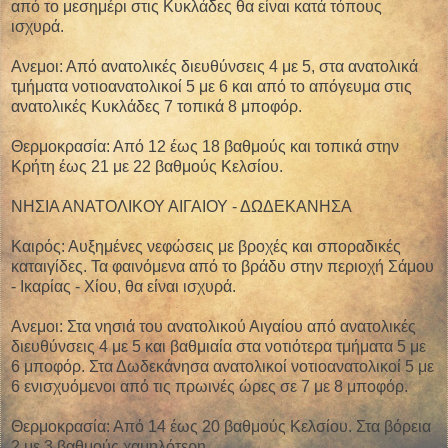
από το μεσημέρι στις Κυκλάδες θα είναι κατά τόπους
ισχυρά.
Ανεμοι: Από ανατολικές διευθύνσεις 4 με 5, στα ανατολικά
τμήματα νοτιοανατολικοί 5 με 6 και από το απόγευμα στις
ανατολικές Κυκλάδες 7 τοπικά 8 μποφόρ.
Θερμοκρασία: Από 12 έως 18 βαθμούς και τοπικά στην
Κρήτη έως 21 με 22 βαθμούς Κελσίου.
ΝΗΣΙΑ ΑΝΑΤΟΛΙΚΟΥ ΑΙΓΑΙΟΥ - ΔΩΔΕΚΑΝΗΣΑ
Καιρός: Αυξημένες νεφώσεις με βροχές και σποραδικές
καταιγίδες. Τα φαινόμενα από το βράδυ στην περιοχή Σάμου
- Ικαρίας - Χίου, θα είναι ισχυρά.
Ανεμοι: Στα νησιά του ανατολικού Αιγαίου από ανατολικές
διευθύνσεις 4 με 5 και βαθμιαία στα νοτιότερα τμήματα 5 με
6 μποφόρ. Στα Δωδεκάνησα ανατολικοί νοτιοανατολικοί 5 με
6 ενισχυόμενοι από τις πρωινές ώρες σε 7 με 8 μποφόρ.
Θερμοκρασία: Από 14 έως 20 βαθμούς Κελσίου. Στα βόρεια
2 με 3 βαθμούς χαμηλότερη.