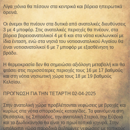
Λίγα χιόνια θα πέσουν στα κεντρικά και βόρεια ηπειρωτικά
ορεινά.
Οι άνεμοι θα πνέουν στα δυτικά από ανατολικές διευθύνσεις
3 με 4 μποφόρ. Στις ανατολικές περιοχές θα πνέουν, στα
βόρεια βορειοανατολικοί 4 με 6 και στα νότια κυκλωνικοί με
ίδια ένταση, ενώ στα νησιά του νοτιοανατολικού Αιγαίου θα
έιναι νοτιοανατολικοί 6 με 7 μποφόρ με εξασθένηση το
βράδυ.
Η θερμοκρασία δεν θα σημειώσει αξιόλογη μεταβολή και θα
φτάσει στις περισσότερες περιοχές τους 16 με 17 βαθμούς
και στη νότια νησιωτική χώρα τους 18 με 19 βαθμούς
Κελσίου.
ΠΡΟΓΝΩΣΗ ΓΙΑ ΤΗΝ ΤΕΤΑΡΤΗ 02-04-2025
Στην ανατολική χώρα προβλέπονται νεφώσεις με βροχές και
κυρίως στα νότια σποραδικές καταιγίδες. Τα φαινόμενα στη
Θεσσαλία, τις Σποράδες, την ανατολική Στερεά, την Εύβοια
και τα Δωδεκάνησα θα είναι το πρωί τοπικά ισχυρά. Στην
υπόλοιπη χώρα παροδικά αυξημένες νεφώσεις με τοπικούς