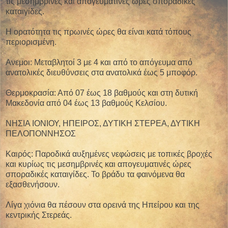
τις μεσημβρινές και απογευματινές ώρες σποραδικές
καταιγίδες.
Η ορατότητα τις πρωινές ώρες θα είναι κατά τόπους
περιορισμένη.
Ανεμοι: Μεταβλητοί 3 με 4 και από το απόγευμα από
ανατολικές διευθύνσεις στα ανατολικά έως 5 μποφόρ.
Θερμοκρασία: Από 07 έως 18 βαθμούς και στη δυτική
Μακεδονία από 04 έως 13 βαθμούς Κελσίου.
ΝΗΣΙΑ ΙΟΝΙΟΥ, ΗΠΕΙΡΟΣ, ΔΥΤΙΚΗ ΣΤΕΡΕΑ, ΔΥΤΙΚΗ
ΠΕΛΟΠΟΝΝΗΣΟΣ
Καιρός: Παροδικά αυξημένες νεφώσεις με τοπικές βροχές
και κυρίως τις μεσημβρινές και απογευματινές ώρες
σποραδικές καταιγίδες. Το βράδυ τα φαινόμενα θα
εξασθενήσουν.
Λίγα χιόνια θα πέσουν στα ορεινά της Ηπείρου και της
κεντρικής Στερεάς.