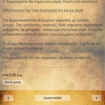
Η θερμοκρασία θα σημειώσει μικρή πτώση στα ανατολικά.
ΠΡΟΓΝΩΣΗ ΓΙΑ ΤΗΝ ΠΑΡΑΣΚΕΥΗ 04-04-2025
Στα βορειοανατολικά αυξημένες νεφώσεις με τοπικές
βροχές. Στις υπόλοιπες περιοχές λίγες νεφώσεις πρόσκαιρα
αυξημένες το μεσημέρι - απόγευμα στα ηπειρωτικά, όπου θα
εκδηλωθούν τοπικοί όμβροι ή μεμονωμένες καταιγίδες.
Οι άνεμοι θα πνέουν από βόρειες διευθύνσεις 3 με 5 και στο
Αιγαίο τοπικά 6 μποφόρ.
Η θερμοκρασία δεν θα σημειώσει αξιόλογη μεταβολή.
στις
9:49 π.μ.
Κοινή χρήση
‹
›
Αρχική σελίδα