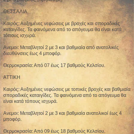
ΘΕΣΣΑΛΙΑ
Καιρός: Αυξημένες νεφώσεις με βροχές και σποραδικές
καταιγίδες. Τα φαινόμενα από το απόγευμα θα είναι κατά
τόπους ισχυρά.
Ανεμοι: Μεταβλητοί 2 με 3 και βαθμιαία από ανατολικές
διευθύνσεις έως 4 μποφόρ.
Θερμοκρασία: Από 07 έως 17 βαθμούς Κελσίου.
ΑΤΤΙΚΗ
Καιρός: Αυξημένες νεφώσεις με τοπικές βροχές και βαθμιαία
σποραδικές καταιγίδες. Τα φαινόμενα από το απόγευμα θα
είναι κατά τόπους ισχυρά.
Ανεμοι: Μεταβλητοί 2 με 3 και βαθμιαία ανατολικοί έως 4
μποφόρ.
Θερμοκρασία: Από 09 έως 18 βαθμούς Κελσίου.