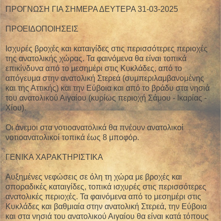
ΠΡΟΓΝΩΣΗ ΓΙΑ ΣΗΜΕΡΑ ΔΕΥΤΕΡΑ 31-03-2025
ΠΡΟΕΙΔΟΠΟΙΗΣΕΙΣ
Ισχυρές βροχές και καταιγίδες στις περισσότερες περιοχές
της ανατολικής χώρας. Τα φαινόμενα θα είναι τοπικά
επικίνδυνα από το μεσημέρι στις Κυκλάδες, από το
απόγευμα στην ανατολική Στερεά (συμπεριλαμβανομένης
και της Αττικής) και την Εύβοια και από το βράδυ στα νησιά
του ανατολικού Αιγαίου (κυρίως περιοχή Σάμου - Ικαρίας -
Χίου).
Οι άνεμοι στα νοτιοανατολικά θα πνέουν ανατολικοί
νοτιοανατολικοί τοπικά έως 8 μποφόρ.
ΓΕΝΙΚΑ ΧΑΡΑΚΤΗΡΙΣΤΙΚΑ
Αυξημένες νεφώσεις σε όλη τη χώρα με βροχές και
σποραδικές καταιγίδες, τοπικά ισχυρές στις περισσότερες
ανατολικές περιοχές. Τα φαινόμενα από το μεσημέρι στις
Κυκλάδες και βαθμιαία στην ανατολική Στερεά, την Εύβοια
και στα νησιά του ανατολικού Αιγαίου θα είναι κατά τόπους