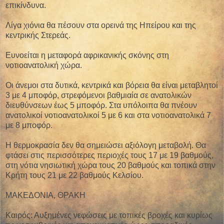
επικίνδυνα.
Λίγα χιόνια θα πέσουν στα ορεινά της Ηπείρου και της
κεντρικής Στερεάς.
Ευνοείται η μεταφορά αφρικανικής σκόνης στη
νοτιοανατολική χώρα.
Οι άνεμοι στα δυτικά, κεντρικά και βόρεια θα είναι μεταβλητοί
3 με 4 μποφόρ, στρεφόμενοι βαθμιαία σε ανατολικών
διευθύνσεων έως 5 μποφόρ. Στα υπόλοιπα θα πνέουν
ανατολικοί νοτιοανατολικοί 5 με 6 και στα νοτιοανατολικά 7
με 8 μποφόρ.
Η θερμοκρασία δεν θα σημειώσει αξιόλογη μεταβολή. Θα
φτάσει στις περισσότερες περιοχές τους 17 με 19 βαθμούς,
στη νότια νησιωτική χώρα τους 20 βαθμούς και τοπικά στην
Κρήτη τους 21 με 22 βαθμούς Κελσίου.
ΜΑΚΕΔΟΝΙΑ, ΘΡΑΚΗ
Καιρός: Αυξημένες νεφώσεις με τοπικές βροχές και κυρίως