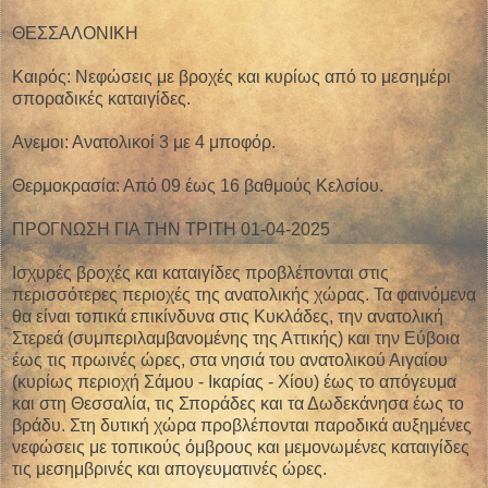
ΘΕΣΣΑΛΟΝΙΚΗ
Καιρός: Νεφώσεις με βροχές και κυρίως από το μεσημέρι
σποραδικές καταιγίδες.
Ανεμοι: Ανατολικοί 3 με 4 μποφόρ.
Θερμοκρασία: Από 09 έως 16 βαθμούς Κελσίου.
ΠΡΟΓΝΩΣΗ ΓΙΑ ΤΗΝ ΤΡΙΤΗ 01-04-2025
Ισχυρές βροχές και καταιγίδες προβλέπονται στις
περισσότερες περιοχές της ανατολικής χώρας. Τα φαινόμενα
θα είναι τοπικά επικίνδυνα στις Κυκλάδες, την ανατολική
Στερεά (συμπεριλαμβανομένης της Αττικής) και την Εύβοια
έως τις πρωινές ώρες, στα νησιά του ανατολικού Αιγαίου
(κυρίως περιοχή Σάμου - Ικαρίας - Χίου) έως το απόγευμα
και στη Θεσσαλία, τις Σποράδες και τα Δωδεκάνησα έως το
βράδυ. Στη δυτική χώρα προβλέπονται παροδικά αυξημένες
νεφώσεις με τοπικούς όμβρους και μεμονωμένες καταιγίδες
τις μεσημβρινές και απογευματινές ώρες.