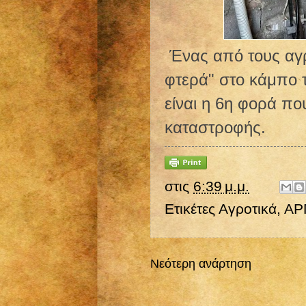
Ένας από τους αγρό
φτερά" στο κάμπο 
είναι η 6η φορά πο
καταστροφής.
στις
6:39 μ.μ.
Ετικέτες
Αγροτικά
,
ΑΡ
Νεότερη ανάρτηση