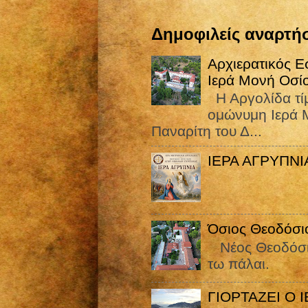
Δημοφιλείς αναρτήσ
Αρχιερατικός Ε
Ιερά Μονή Οσί
Η Αργολίδα τίμ
ομώνυμη Ιερά Μ
Παναρίτη του Δ...
ΙΕΡΑ ΑΓΡΥΠΝ
Όσιος Θεοδόσιο
Nέος Θεοδόσιο
τω πάλαι.
ΓΙΟΡΤΑΖΕΙ Ο 