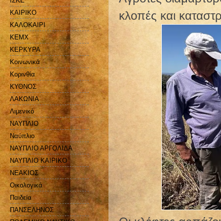
ΙΣΚΕ
ΚΑΙΡΙΚΟ
κλοπές και καταστ
ΚΑΛΟΚΑΙΡΙ
ΚΕΜΧ
ΚΕΡΚΥΡΑ
Κοινωνικά
Κορινθία
ΚΥΘΝΟΣ
ΛΑΚΩΝΙΑ
Λιμενικό
ΝΑΥΠΛΙΟ
Ναύπλιο
ΝΑΥΠΛΙΟ ΑΡΓΟΛΙΔΑ
ΝΑΥΠΛΙΟ ΚΑΙΡΙΚΟ
ΝΕΑΚΙΟΣ
Οικολογικά
Παιδεία
ΠΑΝΣΕΛΗΝΟΣ