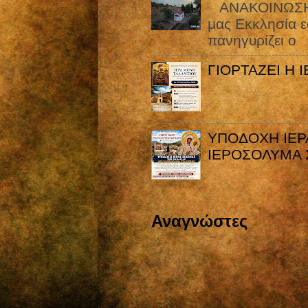
ΑΝΑΚΟΙΝΩΣΗ Γί
μας Εκκλησία ε
πανηγυρίζει ο
ΓΙΟΡΤΑΖΕΙ Η 
ΥΠΟΔΟΧΗ ΙΕΡ
ΙΕΡΟΣΟΛΥΜΑ 
Αναγνώστες