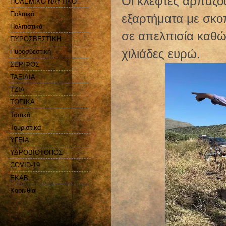
Οι κλέφτες αρπάζου
ΠΟΛΕΜΙΚΟ ΝΑΥΤΙΚΟ
Πολιτικά
εξαρτήματα με σκο
Πολιτιστικά
σε απελπισία καθώ
ΠΥΡΟΣΒΕΣΤΙΚΗ
χιλιάδες ευρώ.
Πυροσβεστική
ΣΕΡΙΦΟΣ
ΤΑΞΙΔΙΑ
ΤΖΙΑ
ΤΟΠΙΚΑ
Τοπικά
Τουριστικά
ΥΓΕΙΑ
ΥΔΡΟΒΙΟΤΟΠΟΣ
COVID-19
EKAB
Kορινθία