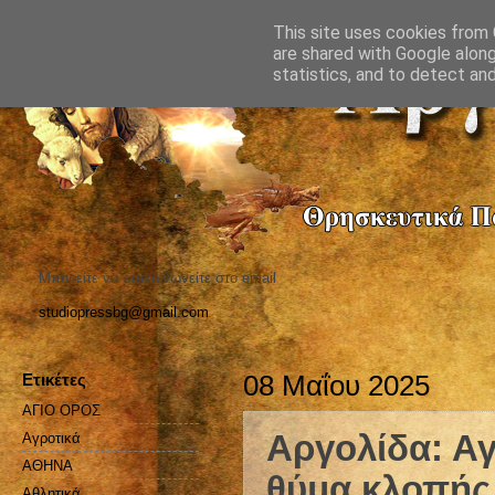
This site uses cookies from G
are shared with Google along
statistics, and to detect an
Μπορείτε να επικοινωνείτε στο email
studiopressbg@gmail.com
Ετικέτες
08 Μαΐου 2025
ΑΓΙΟ ΟΡΟΣ
Αργολίδα: Αγ
Αγροτικά
ΑΘΗΝΑ
θύμα κλοπής
Αθλητικά