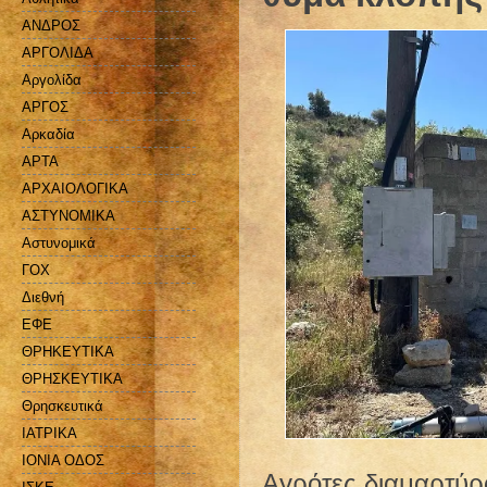
ΑΝΔΡΟΣ
ΑΡΓΟΛΙΔΑ
Αργολίδα
ΑΡΓΟΣ
Αρκαδία
ΑΡΤΑ
ΑΡΧΑΙΟΛΟΓΙΚΑ
ΑΣΤΥΝΟΜΙΚΑ
Αστυνομικά
ΓΟΧ
Διεθνή
ΕΦΕ
ΘΡΗΚΕΥΤΙΚΑ
ΘΡΗΣΚΕΥΤΙΚΑ
Θρησκευτικά
ΙΑΤΡΙΚΑ
ΙΟΝΙΑ ΟΔΟΣ
Αγρότες διαμαρτύρο