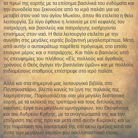
το πρωί της εορτής με τα επίσημα βασιλικά του ενδύματα και
την συνοδεία του ξεκινούσε από το ιερό παλάτι για να
μεταβεί στον ναό του αγίου Μωκίου, όπου θα ετελείτο η θεία
λειτουργία. Σε λίγο έφθανε η λιτανεία με επί κεφαλής τον
πατριάρχη, και βασιλεύς και πατριάρχης εισήρχοντο
επισήμως στον ναό. Η θεία λειτουργία ετελείτο με την
συνήθη στις μεγάλες εορτές βυζαντινή μεγαλοπρέπεια. Μετά
από αυτήν ο αυτοκράτωρ παρέθετε πρόγευμα, στο οποίο
έπαιρνε μέρος και ο πατριάρχης. Και πάλι ο βασιλεύς υπό
τις επευφημίες του πλήθους «Εἰς πολλούς καί ἀγαθούς
χρόνους ὁ Θεός ἀγάγει τήν βασιλείαν ὑμῶν» και με πολλούς
ενδιαμέσους σταθμούς επέστρεφε στο ιερό παλάτι.
Αλλά και στα σημερινά μας λειτουργικά βιβλία, στο
Πεντηκοστάριο, βλέπει κανείς τα ίχνη της παλαιάς της
λαμπρότητας. Παρουσιάζεται σαν μία μεγάλη δεσποτική
εορτή, με τα εκλεκτά της τροπάρια και τους διπλούς της
κανόνες, έργα των μεγάλων υμνογράφων, του Θεοφάνους
και του Ανδρέου Κρήτης, με τα αναγνώσματά της και την
επίδραση της στις προ και μετά από αυτήν Κυριακές και με
την παράταση του εορτασμού της επί οκτώ ημέρες κατά τον
τύπο των μεγάλων εορτών του εκκλησιαστικού έτους.