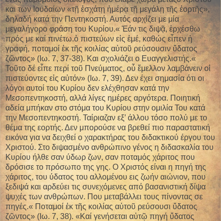
και των Ιουδαίων «τῇ ἐσχάτῃ ἡμέρᾳ τῇ μεγάλῃ τῆς ἑορτῆς»,
δηλαδή κατά την Πεντηκοστή. Αυτός αρχίζει με μία
μεγαλήγορο φράση του Κυρίου.« Ἐάν τις διψᾷ, ἐρχέσθω
πρός με καί πινέτω.ὁ πιστεύων εἰς ἐμέ, καθώς εἶπεν ἡ
γραφή, ποταμοί ἐκ τῆς κοιλίας αὐτοῦ ρεύσουσιν ὕδατος
ζῶντος» (Ιω. 7, 37-38). Και σχολιάζει ο Ευαγγελιστής.«
Τοῦτο δέ εἶπε περί τοῦ Πνεύματος, οὗ ἔμελλον λαμβάνειν οἱ
πιστεύοντες εἰς αὐτόν» (Ιω. 7, 39). Δεν έχει σημασία ότι οι
λόγοι αυτοί του Κυρίου δεν ελέχθησαν κατά την
Μεσοπεντηκοστή, αλλά λίγες ημέρες αργότερα. Ποιητική
αδεία μπήκαν στο στόμα του Κυρίου στην ομιλία Του κατά
την Μεσοπεντηκοστή. Ταίριαζαν εξ’ άλλου τόσο πολύ με το
θέμα της εορτής. Δεν μπορούσε να βρεθεί πιο παραστατική
εικόνα για να δειχθεί ο χαρακτήρας του διδακτικού έργου του
Χριστού. Στο διψασμένο ανθρώπινο γένος η διδασκαλία του
Κυρίου ήλθε σαν ύδωρ ζων, σαν ποταμός χάριτος που
δρόσισε το πρόσωπο της γης. Ο Χριστός είναι η πηγή της
χάριτος, του ύδατος του αλλομένου εις ζωήν αιώνιον, που
ξεδιψά και αρδεύει τις συνεχόμενες από βασανιστική δίψα
ψυχές των ανθρώπων. Που μεταβάλλει τους πίνοντας σε
πηγές.« Ποταμοί ἐκ τῆς κοιλίας αὐτοῦ ρεύσουσι ὕδατος
ζῶντος» (Ιω. 7, 38). «Καί γενήσεται αὐτῷ πηγή ὕδατος