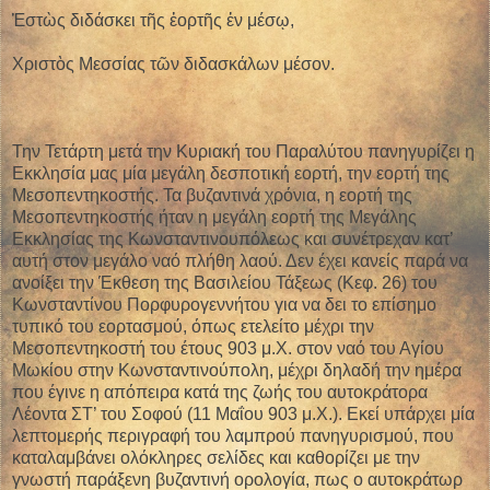
Ἑστὼς διδάσκει τῆς ἑορτῆς ἐν μέσῳ,
Χριστὸς Μεσσίας τῶν διδασκάλων μέσον.
Την Τετάρτη μετά την Κυριακή του Παραλύτου πανηγυρίζει η
Εκκλησία μας μία μεγάλη δεσποτική εορτή, την εορτή της
Μεσοπεντηκοστής. Τα βυζαντινά χρόνια, η εορτή της
Μεσοπεντηκοστής ήταν η μεγάλη εορτή της Μεγάλης
Εκκλησίας της Κωνσταντινουπόλεως και συνέτρεχαν κατ’
αυτή στον μεγάλο ναό πλήθη λαού.
Δεν έχει κανείς παρά να
ανοίξει την Έκθεση της Βασιλείου Τάξεως (Κεφ. 26) του
Κωνσταντίνου Πορφυρογεννήτου για να δει το επίσημο
τυπικό του εορτασμού, όπως ετελείτο μέχρι την
Μεσοπεντηκοστή του έτους 903 μ.Χ. στον ναό του Αγίου
Μωκίου στην Κωνσταντινούπολη, μέχρι δηλαδή την ημέρα
που έγινε η απόπειρα κατά της ζωής του αυτοκράτορα
Λέοντα ΣΤ’ του Σοφού (11 Μαΐου 903 μ.Χ.). Εκεί υπάρχει μία
λεπτομερής περιγραφή του λαμπρού πανηγυρισμού, που
καταλαμβάνει ολόκληρες σελίδες και καθορίζει με την
γνωστή παράξενη βυζαντινή ορολογία, πως ο αυτοκράτωρ