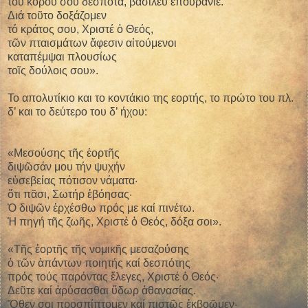
τοῦ κόρου σου δέσποτα, βασιλεῦ ἐπουράνιε.
Διά τοῦτο δοξάζομεν
τό κράτος σου, Χριστέ ὁ Θεός,
τῶν πταισμάτων ἄφεσιν αἰτούμενοι
καταπέμψαι πλουσίως
τοῖς δούλοις σου».
Το απολυτίκιο και το κοντάκιο της εορτής, το πρώτο του πλ.
δ’ και το δεύτερο του δ’ ήχου:
«Μεσούσης τῆς ἑορτῆς
διψῶσάν μου τήν ψυχήν
εὐσεβείας πότισον νάματα·
ὅτι πᾶσι, Σωτήρ ἐβόησας·
Ὁ διψῶν ἐρχέσθω πρός με καί πινέτω.
Ἡ πηγή τῆς ζωῆς, Χριστέ ὁ Θεός, δόξα σοι».
«Τῆς ἑορτῆς τῆς νομικῆς μεσαζούσης
ὁ τῶν ἁπάντων ποιητής καί δεσπότης
πρός τούς παρόντας ἔλεγες, Χριστέ ὁ Θεός·
Δεῦτε καί ἀρύσασθαι ὕδωρ ἀθανασίας.
Ὅθεν σοι προσπίπτομεν καί πιστῶς ἐκβοῶμεν·