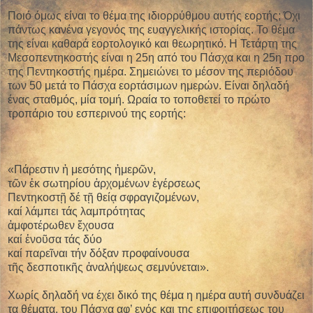
Ποιό όμως είναι το θέμα της ιδιορρύθμου αυτής εορτής; Όχι
πάντως κανένα γεγονός της ευαγγελικής ιστορίας. Το θέμα
της είναι καθαρά εορτολογικό και θεωρητικό. Η Τετάρτη της
Μεσοπεντηκοστής είναι η 25η από του Πάσχα και η 25η προ
της Πεντηκοστής ημέρα. Σημειώνει το μέσον της περιόδου
των 50 μετά το Πάσχα εορτάσιμων ημερών. Είναι δηλαδή
ένας σταθμός, μία τομή. Ωραία το τοποθετεί το πρώτο
τροπάριο του εσπερινού της εορτής:
«Πάρεστιν ἡ μεσότης ἡμερῶν,
τῶν ἐκ σωτηρίου ἀρχομένων ἐγέρσεως
Πεντηκοστῇ δέ τῇ θείᾳ σφραγιζομένων,
καί λάμπει τάς λαμπρότητας
ἀμφοτέρωθεν ἔχουσα
καί ἑνοῦσα τάς δύο
καί παρεῖναι τήν δόξαν προφαίνουσα
τῆς δεσποτικῆς ἀναλήψεως σεμνύνεται».
Χωρίς δηλαδή να έχει δικό της θέμα η ημέρα αυτή συνδυάζει
τα θέματα, του Πάσχα αφ’ ενός και της επιφοιτήσεως του