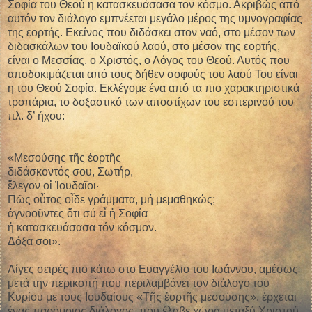
Σοφία του Θεού η κατασκευάσασα τον κόσμο. Ακριβώς από
αυτόν τον διάλογο εμπνέεται μεγάλο μέρος της υμνογραφίας
της εορτής. Εκείνος που διδάσκει στον ναό, στο μέσον των
διδασκάλων του Ιουδαϊκού λαού, στο μέσον της εορτής,
είναι ο Μεσσίας, ο Χριστός, ο Λόγος του Θεού. Αυτός που
αποδοκιμάζεται από τους δήθεν σοφούς του λαού Του είναι
η του Θεού Σοφία. Εκλέγομε ένα από τα πιο χαρακτηριστικά
τροπάρια, το δοξαστικό των αποστίχων του εσπερινού του
πλ. δ’ ήχου:
«Μεσούσης τῆς ἑορτῆς
διδάσκοντός σου, Σωτήρ,
ἔλεγον οἱ Ἰουδαῖοι·
Πῶς οὗτος οἶδε γράμματα, μή μεμαθηκώς;
ἀγνοοῦντες ὅτι σύ εἶ ἡ Σοφία
ἡ κατασκευάσασα τόν κόσμον.
Δόξα σοι».
Λίγες σειρές πιο κάτω στο Ευαγγέλιο του Ιωάννου, αμέσως
μετά την περικοπή που περιλαμβάνει τον διάλογο του
Κυρίου με τους Ιουδαίους «Τῆς ἑορτῆς μεσούσης», έρχεται
ένας παρόμοιος διάλογος, που έλαβε χώρα μεταξύ Χριστού