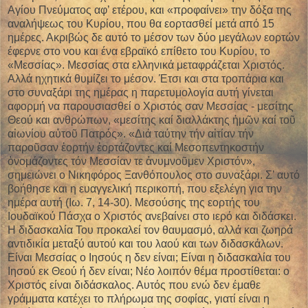
Αγίου Πνεύματος αφ’ ετέρου, και «προφαίνει» την δόξα της
αναλήψεως του Κυρίου, που θα εορτασθεί μετά από 15
ημέρες. Ακριβώς δε αυτό το μέσον των δύο μεγάλων εορτών
έφερνε στο νου και ένα εβραϊκό επίθετο του Κυρίου, το
«Μεσσίας». Μεσσίας στα ελληνικά μεταφράζεται Χριστός.
Αλλά ηχητικά θυμίζει το μέσον. Έτσι και στα τροπάρια και
στο συναξάρι της ημέρας η παρετυμολογία αυτή γίνεται
αφορμή να παρουσιασθεί ο Χριστός σαν Μεσσίας - μεσίτης
Θεού και ανθρώπων, «μεσίτης καί διαλλάκτης ἡμῶν καί τοῦ
αἰωνίου αὐτοῦ Πατρός». «Διά ταύτην τήν αἰτίαν τήν
παροῦσαν ἑορτήν ἑορτάζοντες καί Μεσοπεντηκοστήν
ὀνομάζοντες τόν Μεσσίαν τε ἀνυμνοῦμεν Χριστόν»,
σημειώνει ο Νικηφόρος Ξανθόπουλος στο συναξάρι. Σ’ αυτό
βοήθησε και η ευαγγελική περικοπή, που εξελέγη για την
ημέρα αυτή (Ιω. 7, 14-30). Μεσούσης της εορτής του
Ιουδαϊκού Πάσχα ο Χριστός ανεβαίνει στο ιερό και διδάσκει.
Η διδασκαλία Του προκαλεί τον θαυμασμό, αλλά και ζωηρά
αντιδικία μεταξύ αυτού και του λαού και των διδασκάλων.
Είναι Μεσσίας ο Ιησούς η δεν είναι; Είναι η διδασκαλία του
Ιησού εκ Θεού ή δεν είναι; Νέο λοιπόν θέμα προστίθεται: ο
Χριστός είναι διδάσκαλος. Αυτός που ενώ δεν έμαθε
γράμματα κατέχει το πλήρωμα της σοφίας, γιατί είναι η