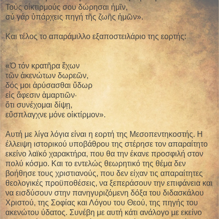
Τούς οἰκτιρμούς σου δώρησαι ἡμῖν,
σύ γάρ ὑπάρχεις πηγή τῆς ζωῆς ἡμῶν».
Και τέλος το απαράμιλλο εξαποστειλάριο της εορτής:
«Ὁ τόν κρατῆρα ἔχων
τῶν ἀκενώτων δωρεῶν,
δός μοι ἀρύσασθαι ὕδωρ
εἰς ἄφεσιν ἁμαρτιῶν·
ὅτι συνέχομαι δίψῃ,
εὔσπλαγχνε μόνε οἰκτίρμον».
Αυτή με λίγα λόγια είναι η εορτή της Μεσοπεντηκοστής. Η
έλλειψη ιστορικού υποβάθρου της στέρησε τον απαραίτητο
εκείνο λαϊκό χαρακτήρα, που θα την έκανε προσφιλή στον
πολύ κόσμο. Και το εντελώς θεωρητικό της θέμα δεν
βοήθησε τους χριστιανούς, που δεν είχαν τις απαραίτητες
θεολογικές προϋποθέσεις, να ξεπεράσουν την επιφάνεια και
να εισδύσουν στην πανηγυριζόμενη δόξα του διδασκάλου
Χριστού, της Σοφίας και Λόγου του Θεού, της πηγής του
ακενώτου ύδατος. Συνέβη με αυτή κάτι ανάλογο με εκείνο