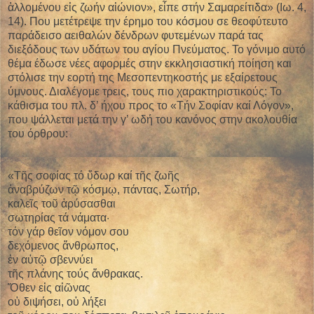
ἁλλομένου εἰς ζωήν αἰώνιον», εἶπε στήν Σαμαρείτιδα» (Ιω. 4,
14). Που μετέτρεψε την έρημο του κόσμου σε θεοφύτευτο
παράδεισο αειθαλών δένδρων φυτεμένων παρά τας
διεξόδους των υδάτων του αγίου Πνεύματος. Το γόνιμο αυτό
θέμα έδωσε νέες αφορμές στην εκκλησιαστική ποίηση και
στόλισε την εορτή της Μεσοπεντηκοστής με εξαίρετους
ύμνους. Διαλέγομε τρεις, τους πιο χαρακτηριστικούς: Το
κάθισμα του πλ. δ’ ήχου προς το «Τήν Σοφίαν καί Λόγον»,
που ψάλλεται μετά την γ’ ωδή του κανόνος στην ακολουθία
του όρθρου:
«Τῆς σοφίας τό ὕδωρ καί τῆς ζωῆς
ἀναβρύζων τῷ κόσμῳ, πάντας, Σωτήρ,
καλεῖς τοῦ ἀρύσασθαι
σωτηρίας τά νάματα·
τόν γάρ θεῖον νόμον σου
δεχόμενος ἄνθρωπος,
ἐν αὐτῷ σβεννύει
τῆς πλάνης τούς ἄνθρακας.
Ὅθεν εἰς αἰῶνας
οὐ διψήσει, οὐ λήξει