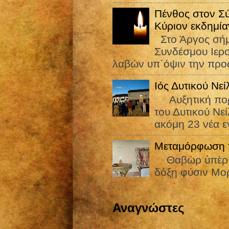
Πένθος στον Σ
Κύριον εκδημία
Στο Άργος σήμε
Συνδέσμου Ιε
λαβών υπ΄όψιν την προς
Ιός Δυτικού Νε
Αυξητική πορεί
του Δυτικού Νε
ακόμη 23 νέα εγ
Μεταμόρφωση τ
Θαβὼρ ὑπὲρ πᾶ
δόξῃ φύσιν Μορ
Αναγνώστες