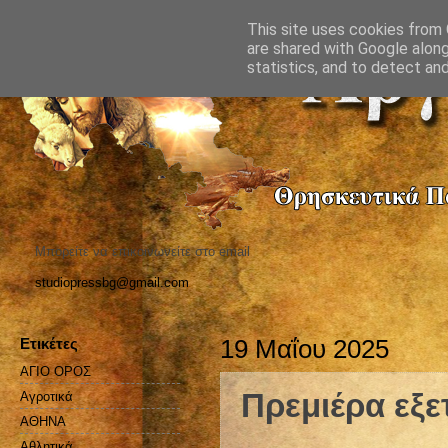
This site uses cookies from G
are shared with Google along
statistics, and to detect an
Μπορείτε να επικοινωνείτε στο email
studiopressbg@gmail.com
Ετικέτες
19 Μαΐου 2025
ΑΓΙΟ ΟΡΟΣ
Πρεμιέρα εξε
Αγροτικά
ΑΘΗΝΑ
Αθλητικά