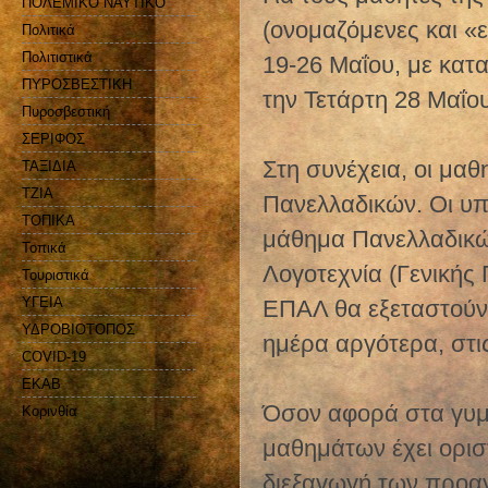
ΠΟΛΕΜΙΚΟ ΝΑΥΤΙΚΟ
(ονομαζόμενες και «
Πολιτικά
Πολιτιστικά
19-26 Μαΐου, με κατ
ΠΥΡΟΣΒΕΣΤΙΚΗ
την Τετάρτη 28 Μαΐο
Πυροσβεστική
ΣΕΡΙΦΟΣ
Στη συνέχεια, οι μαθ
ΤΑΞΙΔΙΑ
ΤΖΙΑ
Πανελλαδικών. Οι υ
ΤΟΠΙΚΑ
μάθημα Πανελλαδικώ
Τοπικά
Λογοτεχνία (Γενικής 
Τουριστικά
ΥΓΕΙΑ
ΕΠΑΛ θα εξεταστούν
ΥΔΡΟΒΙΟΤΟΠΟΣ
ημέρα αργότερα, στι
COVID-19
EKAB
Όσον αφορά στα γυμν
Kορινθία
μαθημάτων έχει οριστ
διεξαγωγή των προα