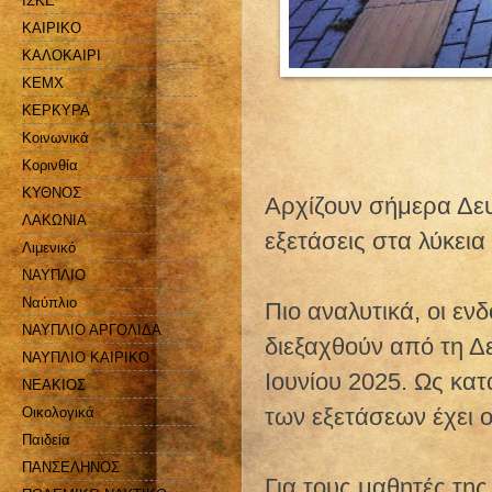
ΙΣΚΕ
ΚΑΙΡΙΚΟ
ΚΑΛΟΚΑΙΡΙ
ΚΕΜΧ
ΚΕΡΚΥΡΑ
Κοινωνικά
Κορινθία
ΚΥΘΝΟΣ
Αρχίζουν σήμερα Δευ
ΛΑΚΩΝΙΑ
εξετάσεις στα λύκεια
Λιμενικό
ΝΑΥΠΛΙΟ
Ναύπλιο
Πιο αναλυτικά, οι ενδ
ΝΑΥΠΛΙΟ ΑΡΓΟΛΙΔΑ
διεξαχθούν από τη Δ
ΝΑΥΠΛΙΟ ΚΑΙΡΙΚΟ
Ιουνίου 2025. Ως κα
ΝΕΑΚΙΟΣ
των εξετάσεων έχει ο
Οικολογικά
Παιδεία
ΠΑΝΣΕΛΗΝΟΣ
Για τους μαθητές της 