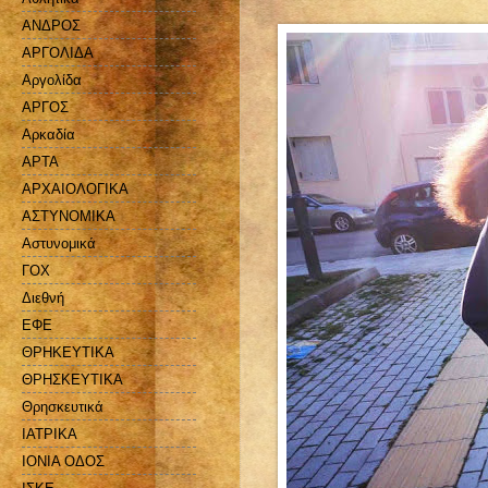
ΑΝΔΡΟΣ
ΑΡΓΟΛΙΔΑ
Αργολίδα
ΑΡΓΟΣ
Αρκαδία
ΑΡΤΑ
ΑΡΧΑΙΟΛΟΓΙΚΑ
ΑΣΤΥΝΟΜΙΚΑ
Αστυνομικά
ΓΟΧ
Διεθνή
ΕΦΕ
ΘΡΗΚΕΥΤΙΚΑ
ΘΡΗΣΚΕΥΤΙΚΑ
Θρησκευτικά
ΙΑΤΡΙΚΑ
ΙΟΝΙΑ ΟΔΟΣ