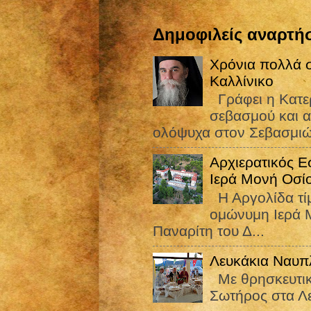
Δημοφιλείς αναρτήσ
Χρόνια πολλά σ
Καλλίνικο
Γράφει η Κατε
σεβασμού και α
ολόψυχα στον Σεβασμιώ
Αρχιερατικός Ε
Ιερά Μονή Οσί
Η Αργολίδα τίμ
ομώνυμη Ιερά Μ
Παναρίτη του Δ...
Λευκάκια Ναυπ
Με θρησκευτικ
Σωτήρος στα Λ