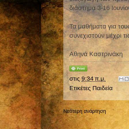
διάστημα 3-16 Ιουνίο
Τα μαθήματα για του
συνεχιστούν μέχρι τι
Αθηνά Καστρινάκη
στις
9:34 π.μ.
Ετικέτες
Παιδεία
Νεότερη ανάρτηση