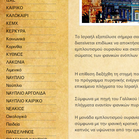
ΙΣΚΕ
ΚΑΙΡΙΚΟ
ΚΑΛΟΚΑΙΡΙ
ΚΕΜΧ
ΚΕΡΚΥΡΑ
Το Ισραήλ εξαπέλυσε σήμερα σε
Κοινωνικά
διατείνεται επιδίωκε να αποκτή
Κορινθία
εμπλουτισμού ουρανίου και σκο
ΚΥΘΝΟΣ
σώματος των ιρανικών ενόπλων
ΛΑΚΩΝΙΑ
Λιμενικό
Η επίθεση διεξήχθη τη στιγμή πο
ΝΑΥΠΛΙΟ
το πρόγραμμα πυρηνικής ενέργει
Ναύπλιο
επικείμενα πλήγματα του Ισραήλ 
ΝΑΥΠΛΙΟ ΑΡΓΟΛΙΔΑ
Σύμφωνα με πηγή του Γαλλικού Π
ΝΑΥΠΛΙΟ ΚΑΙΡΙΚΟ
πλήγματα εναντίον ιρανικών πυ
ΝΕΑΚΙΟΣ
Οικολογικά
Η μονάδα εμπλουτισμού ουρανίου
σύμφωνα με την ιρανική κρατική
Παιδεία
καπνός να υψώνεται από την εγ
ΠΑΝΣΕΛΗΝΟΣ