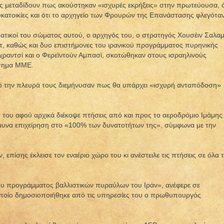
ς μεταδίδουν πως ακούστηκαν «ισχυρές εκρήξεις» στην πρωτεύουσα, ό
κατοικίες και ότι το αρχηγείο των Φρουρών της Επανάστασης φλεγόταν
ατικοί του σώματος αυτού, ο αρχηγός του, ο στρατηγός Χουσέιν Σαλαμ
ντ, καθώς και δυο επιστήμονες του ιρανικού προγράμματος πυρηνικής
εχραντσί και ο Φερεϊντούν Αμπασί, σκοτώθηκαν στους ισραηλινούς
ίσημα ΜΜΕ.
από την πλευρά τους διεμήνυσαν πως θα υπάρχει «ισχυρή ανταπόδοση»
ο του αφού αρχικά διέκοψε πτήσεις από και προς το αεροδρόμιο Ιμάμης
άμυνα επιχείρηση στο «100% των δυνατοτήτων της», σύμφωνα με την
ν, επίσης έκλεισε τον εναέριο χώρο του κι ανέστειλε τις πτήσεις σε όλα 
ου προγράμματος βαλλιστικών πυραύλων του Ιράν», ανέφερε σε
ποίο δημοσιοποιήθηκε από τις υπηρεσίες του ο πρωθυπουργός