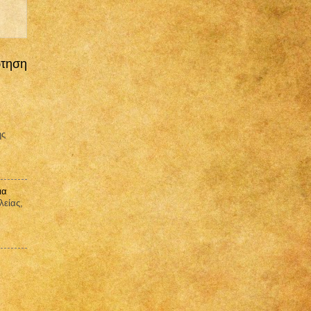
ρτηση
ης
ια
λείας,