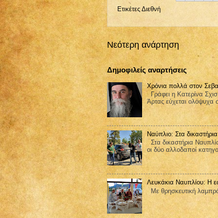
Ετικέτες
Διεθνή
Νεότερη ανάρτηση
Δημοφιλείς αναρτήσεις
Χρόνια πολλά στον Σεβα
Γράφει η Κατερίνα Σχισ
Άρτας εύχεται ολόψυχα 
Ναύπλιο: Στα δικαστήρια
Στα δικαστήρια Ναυπλίο
οι δύο αλλοδαποί κατηγορ
Λευκάκια Ναυπλίου: Η ε
Με θρησκευτική λαμπρότ