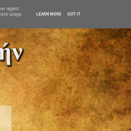
user-agent
erate usage
LEARN MORE
GOT IT