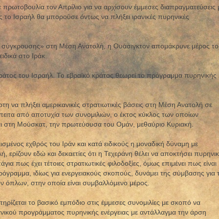
πρωτοβουλία τον Απρίλιο για να αρχίσουν έμμεσες διαπραγματεύσεις 
ς το Ισραήλ θα μπορούσε όντως να πλήξει ιρανικές πυρηνικές
 σύγκρουσης» στη Μέση Ανατολή, η Ουάσιγκτον απομάκρυνε μέρος το
ιδικά στο Ιράκ.
κράτος του Ισραήλ. Το εβραϊκό κράτος θεωρεί το πρόγραμμα πυρηνικής
τη να πλήξει αμερικανικές στρατιωτικές βάσεις στη Μέση Ανατολή σε
ειτα από αποτυχία των συνομιλιών, ο έκτος κύκλος των οποίων
αι στη Μούσκατ, την πρωτεύουσα του Ομάν, μεθαύριο Κυριακή.
κισμένος εχθρός του Ιράν και κατά ειδικούς η μοναδική δύναμη με
 ερίζουν εδώ και δεκαετίες ότι η Τεχεράνη θέλει να αποκτήσει πυρηνι
για πως έχει τέτοιες στρατιωτικές φιλοδοξίες, όμως επιμένει πως είναι
ρόγραμμα, ιδίως για ενεργειακούς σκοπούς, δυνάμει της σύμβασης για 
ν όπλων, στην οποία είναι συμβαλλόμενο μέρος.
ηρίζεται το βασικό εμπόδιο στις έμμεσες συνομιλίες με σκοπό να
ανικού προγράμματος πυρηνικής ενέργειας με αντάλλαγμα την άρση