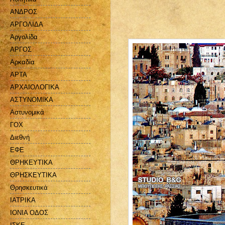
ΑΝΔΡΟΣ
ΑΡΓΟΛΙΔΑ
Αργολίδα
ΑΡΓΟΣ
Αρκαδία
ΑΡΤΑ
ΑΡΧΑΙΟΛΟΓΙΚΑ
ΑΣΤΥΝΟΜΙΚΑ
Αστυνομικά
ΓΟΧ
Διεθνή
ΕΦΕ
ΘΡΗΚΕΥΤΙΚΑ
ΘΡΗΣΚΕΥΤΙΚΑ
Θρησκευτικά
ΙΑΤΡΙΚΑ
ΙΟΝΙΑ ΟΔΟΣ