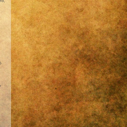
τό,
ό
ν