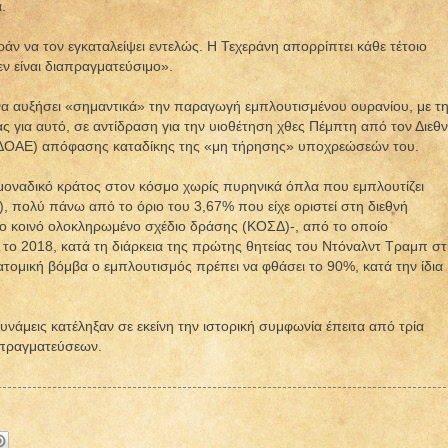
.
άν να τον εγκαταλείψει εντελώς. Η Τεχεράνη απορρίπτει κάθε τέτοιο
εν είναι διαπραγματεύσιμο».
α αυξήσει «σημαντικά» την παραγωγή εμπλουτισμένου ουρανίου, με τ
 για αυτό, σε αντίδραση για την υιοθέτηση χθες Πέμπτη από τον Διεθ
(ΔΟΑΕ) απόφασης καταδίκης της «μη τήρησης» υποχρεώσεών του.
ο μοναδικό κράτος στον κόσμο χωρίς πυρηνικά όπλα που εμπλουτίζει
, πολύ πάνω από το όριο του 3,67% που είχε οριστεί στη διεθνή
ο κοινό ολοκληρωμένο σχέδιο δράσης (ΚΟΣΔ)-, από το οποίο
ο 2018, κατά τη διάρκεια της πρώτης θητείας του Ντόναλντ Τραμπ σ
ατομική βόμβα ο εμπλουτισμός πρέπει να φθάσει το 90%, κατά την ίδια
δυνάμεις κατέληξαν σε εκείνη την ιστορική συμφωνία έπειτα από τρία
απραγματεύσεων.