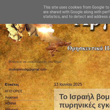
This site uses cookies from Google to d
are shared with Google along with perf
statistics, and to detect and address 
Μπορείτε να επικοινωνείτε στο email
studiopressbg@gmail.com
Ετικέτες
13 Ιουνίου 2025
ΑΓΙΟ ΟΡΟΣ
Το Ισραήλ βομ
Αγροτικά
πυρηνικές εγκ
ΑΘΗΝΑ
Αθλητικά