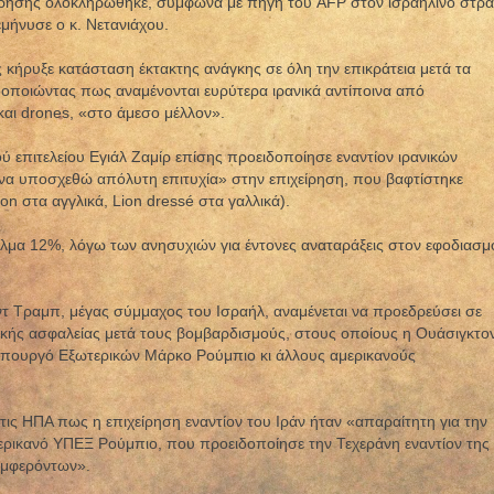
ρησης ολοκληρώθηκε, σύμφωνα με πηγή του AFP στον ισραηλινό στρα
εμήνυσε ο κ. Νετανιάχου.
κήρυξε κατάσταση έκτακτης ανάγκης σε όλη την επικράτεια μετά τα
οποιώντας πως αναμένονται ευρύτερα ιρανικά αντίποινα από
αι drones, «στο άμεσο μέλλον».
ύ επιτελείου Εγιάλ Ζαμίρ επίσης προειδοποίησε εναντίον ιρανικών
να υποσχεθώ απόλυτη επιτυχία» στην επιχείρηση, που βαφτίστηκε
on στα αγγλικά, Lion dressé στα γαλλικά).
 άλμα 12%, λόγω των ανησυχιών για έντονες αναταράξεις στον εφοδιασμ
τ Τραμπ, μέγας σύμμαχος του Ισραήλ, αναμένεται να προεδρεύσει σε
ικής ασφαλείας μετά τους βομβαρδισμούς, στους οποίους η Ουάσιγκτο
υπουργό Εξωτερικών Μάρκο Ρούμπιο κι άλλους αμερικανούς
τις ΗΠΑ πως η επιχείρηση εναντίον του Ιράν ήταν «απαραίτητη για την
ερικανό ΥΠΕΞ Ρούμπιο, που προειδοποίησε την Τεχεράνη εναντίον της
υμφερόντων».