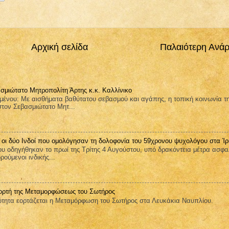
Αρχική σελίδα
Παλαιότερη Ανά
σμιώτατο Μητροπολίτη Άρτης κ.κ. Καλλίνικο
μένου: Με αισθήματα βαθύτατου σεβασμού και αγάπης, η τοπική κοινωνία τ
στον Σεβασμιώτατο Μητ...
 οι δύο Ινδοί που ομολόγησαν τη δολοφονία του 59χρονου ψυχολόγου στα Ίρ
υ οδηγήθηκαν το πρωί της Τρίτης 4 Αυγούστου, υπό δρακόντεια μέτρα ασφα
ούμενοι ινδικής...
ορτή της Μεταμορφώσεως του Σωτήρος
ητα εορτάζεται η Μεταμόρφωση του Σωτήρος στα Λευκάκια Ναυπλίου.