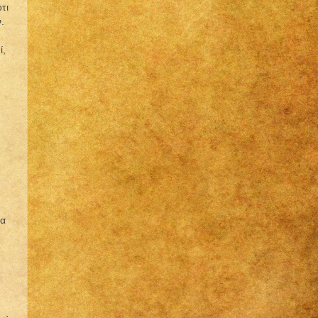
τι
.
ί,
τα