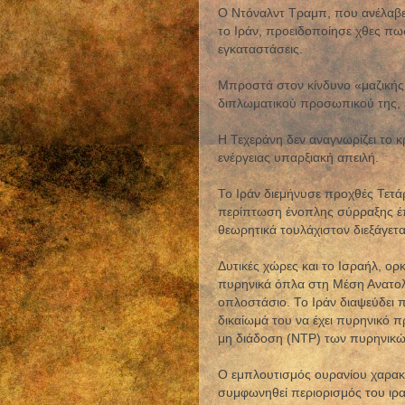
Ο Ντόναλντ Τραμπ, που ανέλαβε 
το Ιράν, προειδοποίησε χθες πω
εγκαταστάσεις.
Μπροστά στον κίνδυνο «μαζικής
διπλωματικού προσωπικού της, ε
Η Τεχεράνη δεν αναγνωρίζει το 
ενέργειας υπαρξιακή απειλή.
Το Ιράν διεμήνυσε προχθές Τετάρ
περίπτωση ένοπλης σύρραξης έπ
θεωρητικά τουλάχιστον διεξάγετ
Δυτικές χώρες και το Ισραήλ, ορ
πυρηνικά όπλα στη Μέση Ανατολή,
οπλοστάσιο. Το Ιράν διαψεύδει πά
δικαίωμά του να έχει πυρηνικό π
μη διάδοση (NTP) των πυρηνικώ
Ο εμπλουτισμός ουρανίου χαρακτ
συμφωνηθεί περιορισμός του ιρ