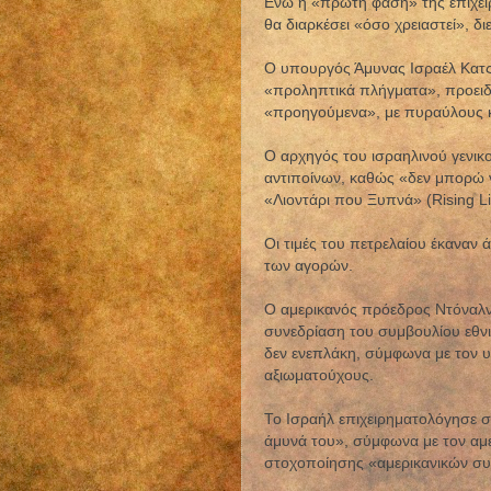
Ενώ η «πρώτη φάση» της επιχεί
θα διαρκέσει «όσο χρειαστεί», δι
Ο υπουργός Άμυνας Ισραέλ Κατς 
«προληπτικά πλήγματα», προειδ
«προηγούμενα», με πυραύλους κ
Ο αρχηγός του ισραηλινού γενικο
αντιποίνων, καθώς «δεν μπορώ 
«Λιοντάρι που Ξυπνά» (Rising Li
Οι τιμές του πετρελαίου έκαναν
των αγορών.
Ο αμερικανός πρόεδρος Ντόναλν
συνεδρίαση του συμβουλίου εθν
δεν ενεπλάκη, σύμφωνα με τον 
αξιωματούχους.
Το Ισραήλ επιχειρηματολόγησε σ
άμυνά του», σύμφωνα με τον αμ
στοχοποίησης «αμερικανικών σ