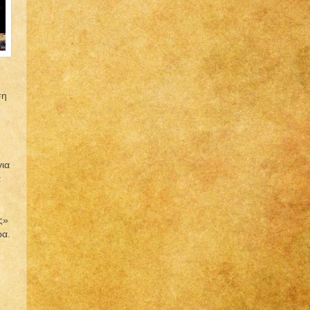
ση
για
α
ς»
ρα.