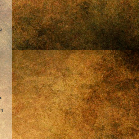
με
υ
κό
τη