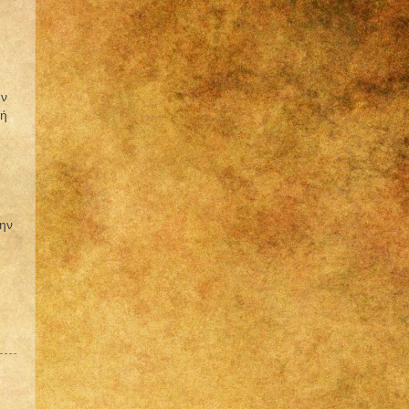
ην
νή
την