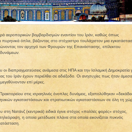
ιρά αεροπορικών βομβαρδισμών εναντίον του Ιράν, καθώς όπως
σει πυρηνικά όπλα, βάζοντας στο στόχαστρο τουλάχιστον μια εγκατάστα
τώνοντας τον αρχηγό των Φρουρών της Επανάστασης, επίλεκτου
 δυνάμεων.
υ οι διαπραγματεύσεις ανάμεσα στις ΗΠΑ και την Ισλαμική Δημοκρατία 
ας του Ιράν έχουν περιέλθει σε αδιέξοδο. Οι ανησυχίες πως ήταν άμεσ
μεγεθύνονταν επί μέρες.
ρακτορείου στις ισραηλινές ένοπλες δυνάμεις, εξαπολύθηκαν «δεκάδε
ρηνικών εγκαταστάσεων και στρατιωτικών εγκαταστάσεων σε όλη τη χώ
 στη Νατάνζ (κεντρικά) ειδικά έγινε στόχος «πολλές φορές» στόχος,
 τηλεόραση, η οποία μετέδωσε πλάνα στα οποία εικονίζεται πυκνός
κατάσταση.