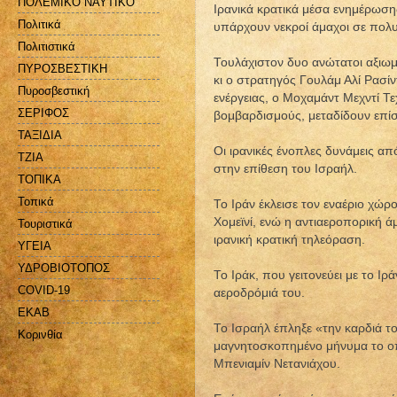
ΠΟΛΕΜΙΚΟ ΝΑΥΤΙΚΟ
Ιρανικά κρατικά μέσα ενημέρωση
Πολιτικά
υπάρχουν νεκροί άμαχοι σε πολυ
Πολιτιστικά
Τουλάχιστον δυο ανώτατοι αξιωμ
ΠΥΡΟΣΒΕΣΤΙΚΗ
κι ο στρατηγός Γουλάμ Αλί Ρασί
Πυροσβεστική
ενέργειας, ο Μοχαμάντ Μεχντί Τ
ΣΕΡΙΦΟΣ
βομβαρδισμούς, μεταδίδουν επ
ΤΑΞΙΔΙΑ
Οι ιρανικές ένοπλες δυνάμεις 
ΤΖΙΑ
στην επίθεση του Ισραήλ.
ΤΟΠΙΚΑ
Τοπικά
Το Ιράν έκλεισε τον εναέριο χώρ
Χομεϊνί, ενώ η αντιαεροπορική 
Τουριστικά
ιρανική κρατική τηλεόραση.
ΥΓΕΙΑ
ΥΔΡΟΒΙΟΤΟΠΟΣ
Το Ιράκ, που γειτονεύει με το Ιρά
COVID-19
αεροδρόμιά του.
EKAB
Το Ισραήλ έπληξε «την καρδιά τ
Kορινθία
μαγνητοσκοπημένο μήνυμα το ο
Μπενιαμίν Νετανιάχου.