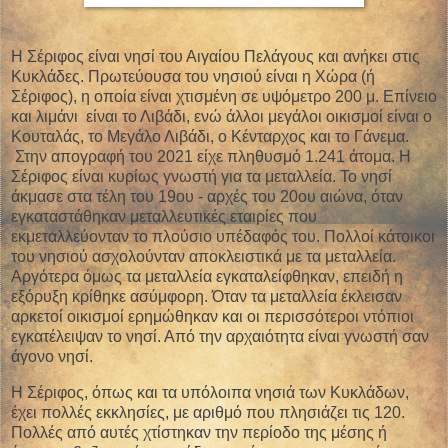
Η Σέριφος είναι νησί του Αιγαίου Πελάγους και ανήκει στις
Κυκλάδες. Πρωτεύουσα του νησιού είναι η Χώρα (ή
Σέριφος), η οποία είναι χτισμένη σε υψόμετρο 200 μ. Επίνειο
και λιμάνι είναι το Λιβάδι, ενώ άλλοι μεγάλοι οικισμοί είναι ο
Κουταλάς, το Μεγάλο Λιβάδι, ο Κένταρχος και το Γάνεμα.
Στην απογραφή του 2021 είχε πληθυσμό 1.241 άτομα. Η
Σέριφος είναι κυρίως γνωστή για τα μεταλλεία. Το νησί
άκμασε στα τέλη του 19ου - αρχές του 20ου αιώνα, όταν
εγκαταστάθηκαν μεταλλευτικές εταιρίες που
εκμεταλλεύονταν το πλούσιο υπέδαφός του. Πολλοί κάτοικοι
του νησιού ασχολούνταν αποκλειστικά με τα μεταλλεία.
Αργότερα όμως τα μεταλλεία εγκαταλείφθηκαν, επειδή η
εξόρυξη κρίθηκε ασύμφορη. Όταν τα μεταλλεία έκλεισαν
αρκετοί οικισμοί ερημώθηκαν και οι περισσότεροι ντόπιοι
εγκατέλειψαν το νησί. Από την αρχαιότητα είναι γνωστή σαν
άγονο νησί.
Η Σέριφος, όπως και τα υπόλοιπα νησιά των Κυκλάδων,
έχει πολλές εκκλησίες, με αριθμό που πλησιάζει τις 120.
Πολλές από αυτές χτίστηκαν την περίοδο της μέσης ή