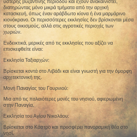
ύστερης βυζαντινής περιόδου και έχουν ανακαινιστεί,
διατηρώντας μόνο μικρά τμήματα από την αρχική
κατασκευή, όπως έναν αράβδωτο κίονα ή ένα μαρμάρινο
κιονόκρανο. Οι περισσότερες εκκλησίες δεν βρίσκονται μέσα
στους οικισμούς, αλλά στις αγροτικές περιοχές των
χωριών.
Ενδεικτικά, μερικές από τις εκκλησίες που αξίζει να
επισκεφθείτε είναι:
Εκκλησία Ταξιαρχών:
Βρίσκεται κοντά στο Λιβάδι και είναι γνωστή για την όμορφη
αρχιτεκτονική της.
Μονή Παναγίας του Γουρνιού:
Μια από τις παλαιότερες μονές του νησιού, αφιερωμένη
στην Παναγία.
Εκκλησία του Αγίου Νικολάου:
Βρίσκεται στο Κάστρο και προσφέρει πανοραμική θέα στο
νησί.