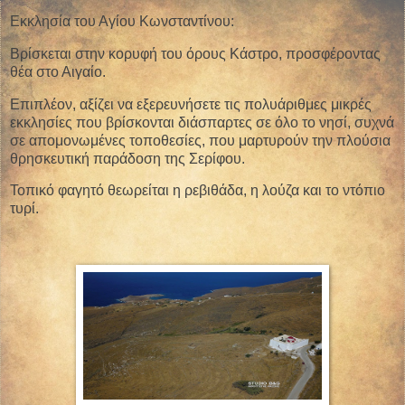
Εκκλησία του Αγίου Κωνσταντίνου:
Βρίσκεται στην κορυφή του όρους Κάστρο, προσφέροντας
θέα στο Αιγαίο.
Επιπλέον, αξίζει να εξερευνήσετε τις πολυάριθμες μικρές
εκκλησίες που βρίσκονται διάσπαρτες σε όλο το νησί, συχνά
σε απομονωμένες τοποθεσίες, που μαρτυρούν την πλούσια
θρησκευτική παράδοση της Σερίφου.
Τοπικό φαγητό θεωρείται η ρεβιθάδα, η λούζα και το ντόπιο
τυρί.