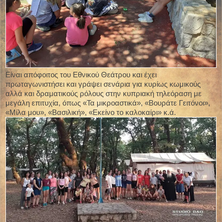
Είναι απόφοιτος του Εθνικού Θεάτρου και έχει
πρωταγωνιστήσει και γράψει σενάρια για κυρίως κωμικούς
αλλά και δραματικούς ρόλους στην κυπριακή τηλεόραση με
μεγάλη επιτυχία, όπως «Τα μικροαστικά», «Βουράτε Γειτόνοι»,
«Μίλα μου», «Βασιλική», «Εκείνο το καλοκαίρι» κ.ά.