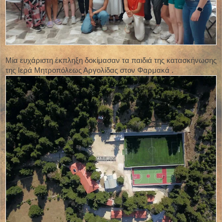
Μία ευχάριστη έκπληξη δοκίμασαν τα παιδιά της κατασκήνωσης
της Ιερά Μητροπόλεως Αργολίδας στον Φαρμακά .