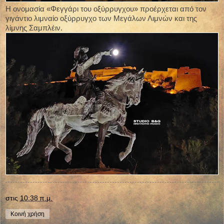
Η ονομασία «Φεγγάρι του οξύρρυγχου» προέρχεται από τον
γιγάντιο λιμναίο οξύρρυγχο των Μεγάλων Λιμνών και της
λίμνης Σαμπλέιν.
στις
10:38 π.μ.
Κοινή χρήση