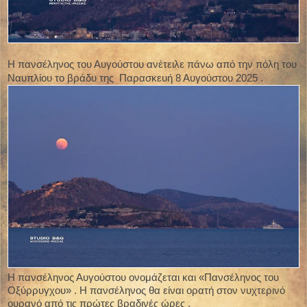
Η πανσέληνος του Αυγούστου ανέτειλε πάνω από την πόλη του
Ναυπλίου το βράδυ της Παρασκευή 8 Αυγούστου 2025 .
Η πανσέληνος Αυγούστου ονομάζεται και «Πανσέληνος του
Οξύρρυγχου» . Η πανσέληνος θα είναι ορατή στον νυχτερινό
ουρανό από τις πρώτες βραδινές ώρες .