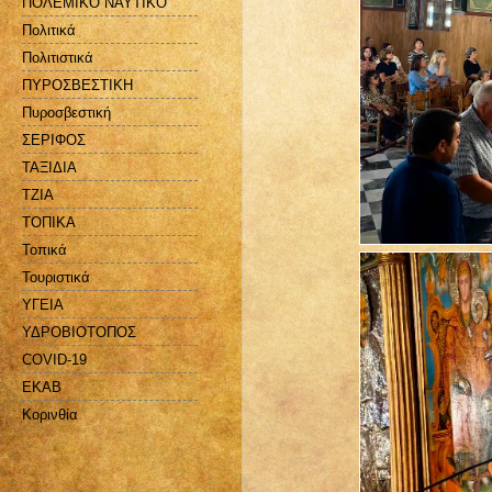
ΠΟΛΕΜΙΚΟ ΝΑΥΤΙΚΟ
Πολιτικά
Πολιτιστικά
ΠΥΡΟΣΒΕΣΤΙΚΗ
Πυροσβεστική
ΣΕΡΙΦΟΣ
ΤΑΞΙΔΙΑ
ΤΖΙΑ
ΤΟΠΙΚΑ
Τοπικά
Τουριστικά
ΥΓΕΙΑ
ΥΔΡΟΒΙΟΤΟΠΟΣ
COVID-19
EKAB
Kορινθία