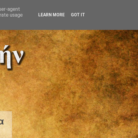
user-agent
erate usage
LEARN MORE
GOT IT
α