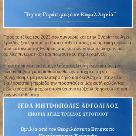
Προς το τέλος του 2023 στο Λυγουριό και στην Ενορία της Αγίας
Τριάδος ξεκινήσαμε μία προσπάθεια προς πνευματική ωφέλεια
των κατοίκων της Ενορίας μας και των γύρω περιοχών, με
ομιλίες πνευματικού και ποιμαντικού περιεχομένου.
Η ανταπόκριση και η μεγάλη προσέλευση των πιστών, μας
δίνουν δύναμη και αισθανόμεθα την υποχρέωση να
συνεχίσουμε με μεγαλύτερο ζήλο και διάθεση και στην νέα
εκκλησιαστική περίοδο την προσπάθεια μας αυτή καλώντας
εκλεκτούς ομιλητές, οι οποίοι θα αναπτύξουν θρησκευτικά και
κοινωνικά θέματα.