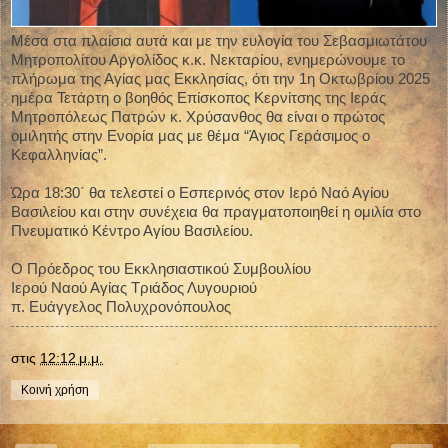
Μέσα στα πλαίσια αυτά και με την ευλογία του Σεβασμιωτάτου
Μητροπολίτου Αργολίδος κ.κ. Νεκταρίου, ενημερώνουμε το
πλήρωμα της Αγίας μας Εκκλησίας, ότι την 1η Οκτωβρίου 2025
ημέρα Τετάρτη ο βοηθός Επίσκοπος Κερνίτσης της Ιεράς
Μητροπόλεως Πατρών κ. Χρύσανθος θα είναι ο πρώτος
ομιλητής στην Ενορία μας με θέμα “Άγιος Γεράσιμος ο
Κεφαλληνίας”.
Ώρα 18:30΄ θα τελεστεί ο Εσπερινός στον Ιερό Ναό Αγίου
Βασιλείου και στην συνέχεια θα πραγματοποιηθεί η ομιλία στο
Πνευματικό Κέντρο Αγίου Βασιλείου.
Ο Πρόεδρος του Εκκλησιαστικού Συμβουλίου
Ιερού Ναού Αγίας Τριάδος Λυγουριού
π. Ευάγγελος Πολυχρονόπουλος
στις
12:12 μ.μ.
Κοινή χρήση