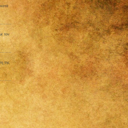
 κατὰ
με τον
ση της