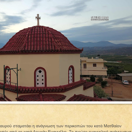
Σταυρού σταματάει η ανάγνωση των περικοπών του κατά Ματθαίον
ικοπές από το κατά Λουκάν Ευαγγέλιο. Το πρώτο ευαγγελικό ανάγνωσμα