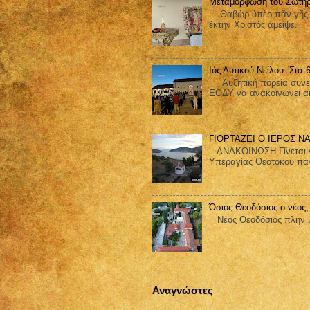
Μεταμόρφωση του Σωτήρ
Θαβὼρ ὑπὲρ πᾶν γῆς ἐδ
ἕκτην Χριστὸς ἀμεῖψε.
Ιός Δυτικού Νείλου: Στα
Αυξητική πορεία συνεχίζ
ΕΟΔΥ να ανακοινώνει ακ
ΓΙΟΡΤΑΖΕΙ Ο ΙΕΡΟΣ Ν
ΑΝΑΚΟΙΝΩΣΗ Γίνεται γνω
Υπεραγίας Θεοτόκου παν
Όσιος Θεοδόσιος ο νέος,
Nέος Θεοδόσιος πλην μ
Αναγνώστες