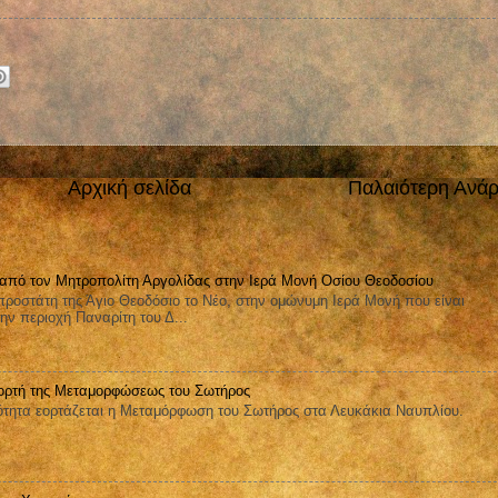
Αρχική σελίδα
Παλαιότερη Ανά
 από τον Μητροπολίτη Αργολίδας στην Ιερά Μονή Οσίου Θεοδοσίου
ροστάτη της Άγιο Θεοδόσιο το Νέο, στην ομώνυμη Ιερά Μονή που είναι
ην περιοχή Παναρίτη του Δ...
ορτή της Μεταμορφώσεως του Σωτήρος
ητα εορτάζεται η Μεταμόρφωση του Σωτήρος στα Λευκάκια Ναυπλίου.