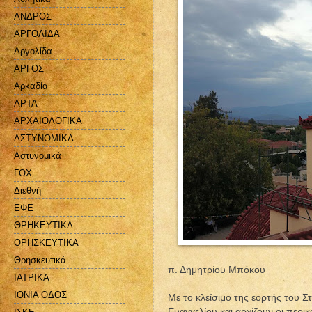
ΑΝΔΡΟΣ
ΑΡΓΟΛΙΔΑ
Αργολίδα
ΑΡΓΟΣ
Αρκαδία
ΑΡΤΑ
ΑΡΧΑΙΟΛΟΓΙΚΑ
ΑΣΤΥΝΟΜΙΚΑ
Αστυνομικά
ΓΟΧ
Διεθνή
ΕΦΕ
ΘΡΗΚΕΥΤΙΚΑ
ΘΡΗΣΚΕΥΤΙΚΑ
Θρησκευτικά
π. Δημητρίου Μπόκου
ΙΑΤΡΙΚΑ
ΙΟΝΙΑ ΟΔΟΣ
Με το κλείσιμο της εορτής του 
Ευαγγελίου και αρχίζουν οι περ