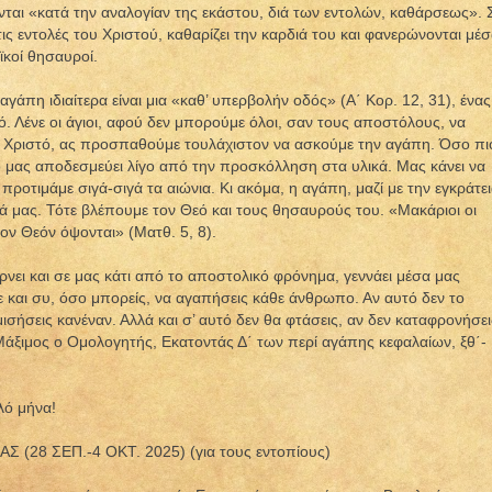
νται «κατά την αναλογίαν της εκάστου, διά των εντολών, καθάρσεως». 
ις εντολές του Χριστού, καθαρίζει την καρδιά του και φανερώνονται μέ
ϊκοί θησαυροί.
η αγάπη ιδιαίτερα είναι μια «καθ’ υπερβολήν οδός» (Α΄ Κορ. 12, 31), ένας
τό. Λένε οι άγιοι, αφού δεν μπορούμε όλοι, σαν τους αποστόλους, να
ν Χριστό, ας προσπαθούμε τουλάχιστον να ασκούμε την αγάπη. Όσο πι
τό μας αποδεσμεύει λίγο από την προσκόλληση στα υλικά. Μας κάνει να
ροτιμάμε σιγά-σιγά τα αιώνια. Κι ακόμα, η αγάπη, μαζί με την εγκράτει
ά μας. Τότε βλέπουμε τον Θεό και τους θησαυρούς του. «Μακάριοι οι
 τον Θεόν όψονται» (Ματθ. 5, 8).
νει και σε μας κάτι από το αποστολικό φρόνημα, γεννάει μέσα μας
και συ, όσο μπορείς, να αγαπήσεις κάθε άνθρωπο. Αν αυτό δεν το
ισήσεις κανέναν. Αλλά και σ’ αυτό δεν θα φτάσεις, αν δεν καταφρονήσει
άξιμος ο Ομολογητής, Εκατοντάς Δ΄ των περί αγάπης κεφαλαίων, ξθ΄-
λό μήνα!
(28 ΣΕΠ.-4 ΟΚΤ. 2025) (για τους εντοπίους)