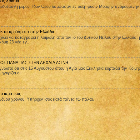
ος Χριστού
οξάσθη μέρος, Ἰδὸν Θεοῦ λάμψασαν ἐν δόξῃ φύσιν Μορφὴν ἀνδρουμένην
 65 τα κρούσματα στην Ελλάδα
ει να καταγράφει η λοίμωξη από τον ιό του Δυτικού Νείλου στην Ελλάδα, 
όμη 23 νέα εγ...
ΑΟΣ ΠΑΝΑΓΙΑΣ ΣΤΗΝ ΑΡΧΑΙΑ ΑΣΙΝΗ
στό ότι στις 15 Αυγούστου όπου η Αγία μας Εκκλησία εορτάζει την Κοίμη
ηγυρίζει ο
 ο ιαματικός
όνου χρόνου, Yπήρχεν ίσος κατά πάντα τω πάλαι.