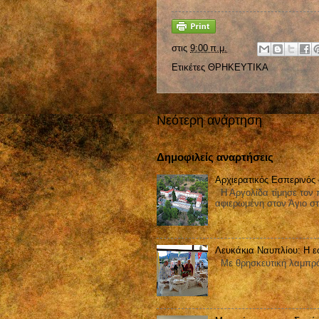
στις
9:00 π.μ.
Ετικέτες
ΘΡΗΚΕΥΤΙΚΑ
Νεότερη ανάρτηση
Δημοφιλείς αναρτήσεις
Αρχιερατικός Εσπερινός
Η Αργολίδα τίμησε τον π
αφιερωμένη στον Άγιο στ
Λευκάκια Ναυπλίου: Η ε
Με θρησκευτική λαμπρότ