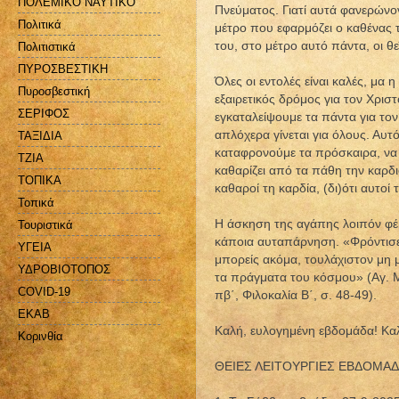
ΠΟΛΕΜΙΚΟ ΝΑΥΤΙΚΟ
Πνεύματος. Γιατί αυτά φανερώνο
Πολιτικά
μέτρο που εφαρμόζει ο καθένας τ
του, στο μέτρο αυτό πάντα, οι θε
Πολιτιστικά
ΠΥΡΟΣΒΕΣΤΙΚΗ
Όλες οι εντολές είναι καλές, μα 
Πυροσβεστική
εξαιρετικός δρόμος για τον Χρισ
ΣΕΡΙΦΟΣ
εγκαταλείψουμε τα πάντα για το
απλόχερα γίνεται για όλους. Αυ
ΤΑΞΙΔΙΑ
καταφρονούμε τα πρόσκαιρα, να π
ΤΖΙΑ
καθαρίζει από τα πάθη την καρδι
ΤΟΠΙΚΑ
καθαροί τη καρδία, (δι)ότι αυτοί
Τοπικά
Η άσκηση της αγάπης λοιπόν φέρ
Τουριστικά
κάποια αυταπάρνηση. «Φρόντισε 
ΥΓΕΙΑ
μπορείς ακόμα, τουλάχιστον μη μ
ΥΔΡΟΒΙΟΤΟΠΟΣ
τα πράγματα του κόσμου» (Αγ. Μ
COVID-19
πβ΄, Φιλοκαλία Β΄, σ. 48-49).
EKAB
Καλή, ευλογημένη εβδομάδα! Κα
Kορινθία
ΘΕΙΕΣ ΛΕΙΤΟΥΡΓΙΕΣ ΕΒΔΟΜΑΔΑΣ 