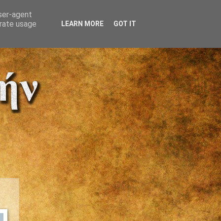
user-agent
erate usage
LEARN MORE
GOT IT