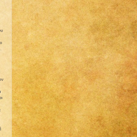
ου
μο
.
ον
α
αι
ε
ή