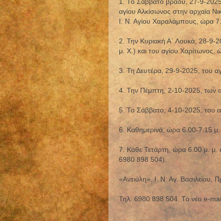
1. Το Σάββατο βράδυ, 27-9-2025
αγίου Αλκίσωνος στην αρχαία Νι
Ι. Ν. Αγίου Χαραλάμπους, ώρα 7.
2. Την Κυριακή Α΄ Λουκά, 28-9-
μ. Χ.) και του αγίου Χαρίτωνος, 
3. Τη Δευτέρα, 29-9-2025, του α
4. Την Πέμπτη, 2-10-2025, των α
5. Το Σάββατο, 4-10-2025, του 
6. Καθημερινά, ώρα 6.00-7.15 μ
7. Κάθε Τετάρτη, ώρα 6.00 μ. μ. 
6980 898 504).
«Αντιύλη». Ι. Ν. Αγ. Βασιλείου, 
Τηλ. 6980 898 504. Το νέο e-mai