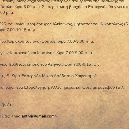
, πανηγυρικός αρχιερατικός Εσπερινός στα ερείπια της Βασιλικής του
κόπολη, ώρα 6.00 μ. μ. Σε περίπτωση βροχής, ο Εσπερινός θα γίνει στ
00 μ. μ.
2025, του αγίου ιερομάρτυρος Αλκίσωνος, μητροπολίτου Νικοπόλεως (5
ώρα 7.00-10.15 π. μ.
γίου Κυριακού του αναχωρητού, ώρα 7.00-9.00 π. μ.
γίων Κυπριανού και Ιουστίνης, ώρα 7.00-9.00 π. μ.
αγίου Ιεροθέου, επισκόπου Αθηνών, ώρα 7.00-9.15 π. μ.
. μ., Θ΄ Ώρα-Εσπερινός-Μικρό Απόδειπνο-Χαιρετισμοί.
και εξής, Ιερά Εξομολόγηση. Άλλες ημέρες και ώρες με ραντεβού (τηλ.
Πρέβεζα
l μας: <neo.
antiyli@gmail.com
>