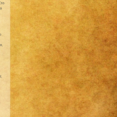
Στο
σα
ο
α,
ς