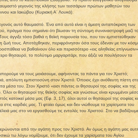
 θαυμαστό γεγονός της κλήσης των τεσσάρων πρώτων μαθητών του
ννου και Ιακώβου (Κυριακή Α΄ Λουκά).
εγονός αυτό θαυμαστό. Ένα από αυτά είναι η άμεση ανταπόκριση των
ού, πράγμα που σημαίνει ότι βίωσαν τη σύντομη συναναστροφή μαζί τ
. Τους άγγιξε τόσο βαθιά η θεϊκή παρουσία του, που τον εμπιστεύθηκαν
 τη ζωή τους. Αποτάχθηκαν, περιφρόνησαν όσα τους έδεναν με τον κόσ
ροσπάθεια να βαθαίνουν όλο και περισσότερο «εις αληθείας επίγνωσιν»
τερο θησαυρό, το πολύτιμο μαργαριτάρι, που άξιζε να πουλήσουν τα
 μπορούμε να τους μοιάσουμε, αφήνοντας τα πάντα για τον Χριστό;
ά, απόλυτη εμπιστοσύνη στον Χριστό. Όποιος έχει ανόθευτη πίστη στ
ατα μέσα του. Στον Χριστό «εισι πάντες οι θησαυροί της σοφίας και της
 Όλοι οι θησαυροί της θεϊκής σοφίας και γνώσεως είναι κρυμμένοι μέσ
ός κατοικεί μέσα μας (Εφ. 3, 17), όλοι αυτοί οι θησαυροί της σοφίας κ
α στις καρδιές μας. Τί φταίει όμως και δεν νιώθουμε τα χαρίσματα του
λειά μας στο να εργασθούμε τις εντολές του Χριστού. Στο να βαδίζουμ
νερώνονται από την αγάπη προς τον Χριστό. Αν όμως η αγάπη μας αυτ
φυσικώ τω λόγω νομίζουμε, ότι δεν έχουμε τα χαρίσματα του Αγίου