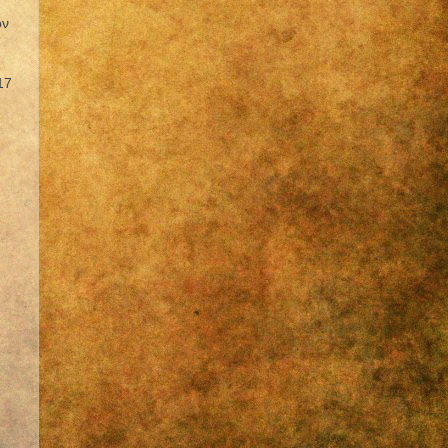
ον
17