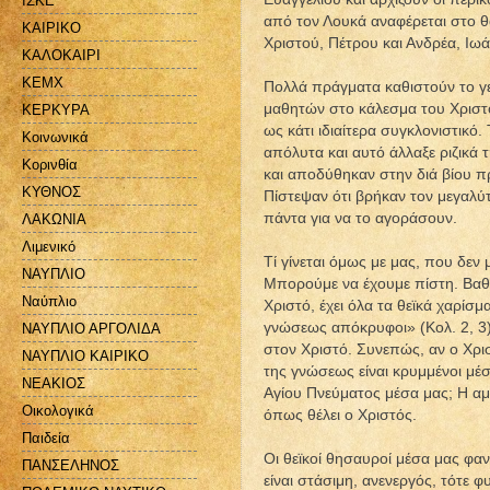
ΙΣΚΕ
από τον Λουκά αναφέρεται στο
ΚΑΙΡΙΚΟ
Χριστού, Πέτρου και Ανδρέα, Ιωά
ΚΑΛΟΚΑΙΡΙ
ΚΕΜΧ
Πολλά πράγματα καθιστούν το γ
μαθητών στο κάλεσμα του Χριστ
ΚΕΡΚΥΡΑ
ως κάτι ιδιαίτερα συγκλονιστικό
Κοινωνικά
απόλυτα και αυτό άλλαξε ριζικά
Κορινθία
και αποδύθηκαν στην διά βίου π
ΚΥΘΝΟΣ
Πίστεψαν ότι βρήκαν τον μεγαλύ
πάντα για να το αγοράσουν.
ΛΑΚΩΝΙΑ
Λιμενικό
Τί γίνεται όμως με μας, που δεν
ΝΑΥΠΛΙΟ
Μπορούμε να έχουμε πίστη. Βαθι
Ναύπλιο
Χριστό, έχει όλα τα θεϊκά χαρίσμ
γνώσεως απόκρυφοι» (Κολ. 2, 3).
ΝΑΥΠΛΙΟ ΑΡΓΟΛΙΔΑ
στον Χριστό. Συνεπώς, αν ο Χριστ
ΝΑΥΠΛΙΟ ΚΑΙΡΙΚΟ
της γνώσεως είναι κρυμμένοι μέσ
ΝΕΑΚΙΟΣ
Αγίου Πνεύματος μέσα μας; Η αμέ
Οικολογικά
όπως θέλει ο Χριστός.
Παιδεία
Οι θεϊκοί θησαυροί μέσα μας φα
ΠΑΝΣΕΛΗΝΟΣ
είναι στάσιμη, ανενεργός, τότε 