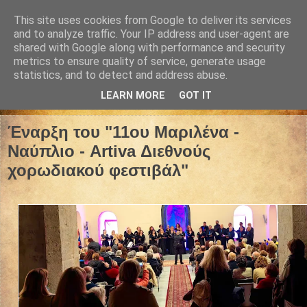
This site uses cookies from Google to deliver its services
and to analyze traffic. Your IP address and user-agent are
shared with Google along with performance and security
metrics to ensure quality of service, generate usage
statistics, and to detect and address abuse.
LEARN MORE
GOT IT
07 Νοεμβρίου 2025
Έναρξη του "11ου Μαριλένα -
Ναύπλιο - Artiva Διεθνούς
χορωδιακού φεστιβάλ"