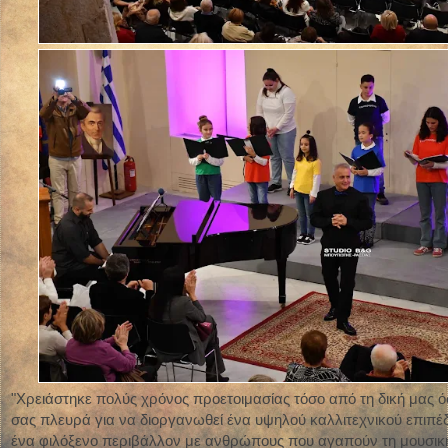
"Χρειάστηκε πολύς χρόνος προετοιμασίας τόσο από τη δική μας όσ
σας πλευρά για να διοργανωθεί ένα υψηλού καλλιτεχνικού επιπέ
ένα φιλόξενο περιβάλλον με ανθρώπους που αγαπούν τη μουσική