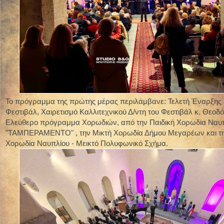
Το πρόγραμμα της πρώτης μέρας περιλάμβανε: Τελετή Έναρξης
Φεστιβάλ, Χαιρετισμό Καλλιτεχνικού Δ/ντη του Φεστιβάλ κ. Θεοδ
Ελεύθερο πρόγραμμα Χορωδιών, από την Παιδική Χορωδία Ναυ
"ΤΑΜΠΕΡΑΜΕΝΤΟ" , την Μικτή Χορωδία Δήμου Μεγαρέων και τη
Χορωδία Ναυπλίου - Μεικτό Πολυφωνικό Σχήμα.