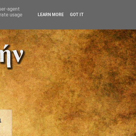
user-agent
erate usage
LEARN MORE
GOT IT
a