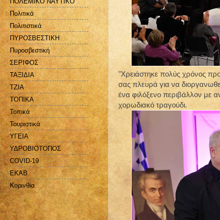
ΠΟΛΕΜΙΚΟ ΝΑΥΤΙΚΟ
Πολιτικά
Πολιτιστικά
ΠΥΡΟΣΒΕΣΤΙΚΗ
Πυροσβεστική
ΣΕΡΙΦΟΣ
"Χρειάστηκε πολύς χρόνος προε
ΤΑΞΙΔΙΑ
σας πλευρά για να διοργανωθε
ΤΖΙΑ
ένα φιλόξενο περιβάλλον με α
ΤΟΠΙΚΑ
χορωδιακό τραγούδι.
Τοπικά
Τουριστικά
ΥΓΕΙΑ
ΥΔΡΟΒΙΟΤΟΠΟΣ
COVID-19
EKAB
Kορινθία