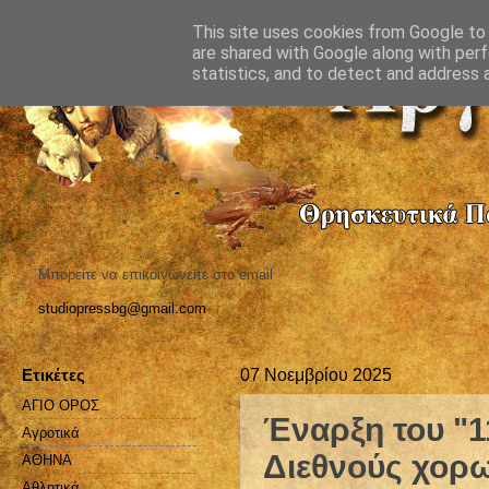
This site uses cookies from Google to d
are shared with Google along with perf
statistics, and to detect and address 
Μπορείτε να επικοινωνείτε στο email
studiopressbg@gmail.com
Ετικέτες
07 Νοεμβρίου 2025
ΑΓΙΟ ΟΡΟΣ
Έναρξη του "1
Αγροτικά
Διεθνούς χορω
ΑΘΗΝΑ
Αθλητικά