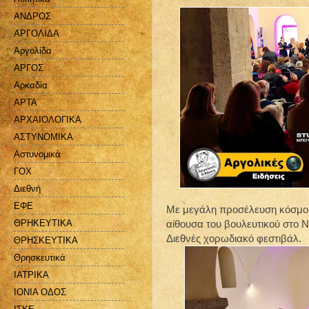
ΑΝΔΡΟΣ
ΑΡΓΟΛΙΔΑ
Αργολίδα
ΑΡΓΟΣ
Αρκαδία
ΑΡΤΑ
ΑΡΧΑΙΟΛΟΓΙΚΑ
ΑΣΤΥΝΟΜΙΚΑ
Αστυνομικά
ΓΟΧ
Διεθνή
ΕΦΕ
Με μεγάλη προσέλευση κόσμου
αίθουσα του βουλευτικού στο
ΘΡΗΚΕΥΤΙΚΑ
Διεθνές χορωδιακό φεστιβάλ.
ΘΡΗΣΚΕΥΤΙΚΑ
Θρησκευτικά
ΙΑΤΡΙΚΑ
ΙΟΝΙΑ ΟΔΟΣ