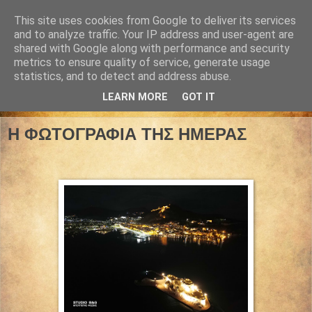
This site uses cookies from Google to deliver its services
and to analyze traffic. Your IP address and user-agent are
shared with Google along with performance and security
metrics to ensure quality of service, generate usage
statistics, and to detect and address abuse.
LEARN MORE
GOT IT
01 Νοεμβρίου 2025
Η ΦΩΤΟΓΡΑΦΙΑ ΤΗΣ ΗΜΕΡΑΣ