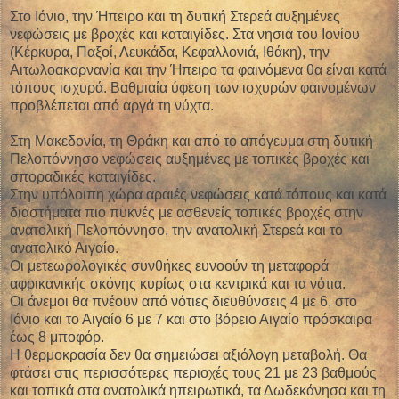
Στο Ιόνιο, την Ήπειρο και τη δυτική Στερεά αυξημένες
νεφώσεις με βροχές και καταιγίδες. Στα νησιά του Ιονίου
(Κέρκυρα, Παξοί, Λευκάδα, Κεφαλλονιά, Ιθάκη), την
Αιτωλοακαρνανία και την Ήπειρο τα φαινόμενα θα είναι κατά
τόπους ισχυρά. Βαθμιαία ύφεση των ισχυρών φαινομένων
προβλέπεται από αργά τη νύχτα.
Στη Μακεδονία, τη Θράκη και από το απόγευμα στη δυτική
Πελοπόννησο νεφώσεις αυξημένες με τοπικές βροχές και
σποραδικές καταιγίδες.
Στην υπόλοιπη χώρα αραιές νεφώσεις κατά τόπους και κατά
διαστήματα πιο πυκνές με ασθενείς τοπικές βροχές στην
ανατολική Πελοπόννησο, την ανατολική Στερεά και το
ανατολικό Αιγαίο.
Οι μετεωρολογικές συνθήκες ευνοούν τη μεταφορά
αφρικανικής σκόνης κυρίως στα κεντρικά και τα νότια.
Οι άνεμοι θα πνέουν από νότιες διευθύνσεις 4 με 6, στο
Ιόνιο και το Αιγαίο 6 με 7 και στο βόρειο Αιγαίο πρόσκαιρα
έως 8 μποφόρ.
Η θερμοκρασία δεν θα σημειώσει αξιόλογη μεταβολή. Θα
φτάσει στις περισσότερες περιοχές τους 21 με 23 βαθμούς
και τοπικά στα ανατολικά ηπειρωτικά, τα Δωδεκάνησα και τη