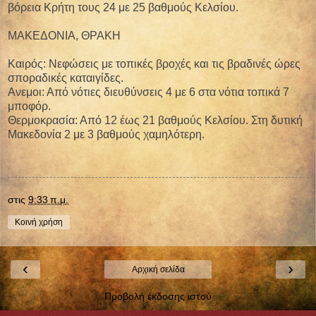
βόρεια Κρήτη τους 24 με 25 βαθμούς Κελσίου.
ΜΑΚΕΔΟΝΙΑ, ΘΡΑΚΗ
Καιρός: Νεφώσεις με τοπικές βροχές και τις βραδινές ώρες
σποραδικές καταιγίδες.
Ανεμοι: Από νότιες διευθύνσεις 4 με 6 στα νότια τοπικά 7
μποφόρ.
Θερμοκρασία: Από 12 έως 21 βαθμούς Κελσίου. Στη δυτική
Μακεδονία 2 με 3 βαθμούς χαμηλότερη.
στις
9:33 π.μ.
Κοινή χρήση
‹
›
Αρχική σελίδα
Προβολή έκδοσης ιστού