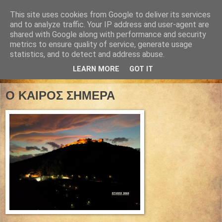
This site uses cookies from Google to deliver its services
and to analyze traffic. Your IP address and user-agent are
shared with Google along with performance and security
metrics to ensure quality of service, generate usage
statistics, and to detect and address abuse.
LEARN MORE
GOT IT
21 Νοεμβρίου 2025
Ο ΚΑΙΡΟΣ ΣΗΜΕΡΑ