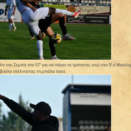
ι του Σεμπά στο 57’ για να πάρει το τρίποντο, ενώ στο 9’ ο Μιούλε
 βούλα στέλνοντας τη μπάλα άουτ.