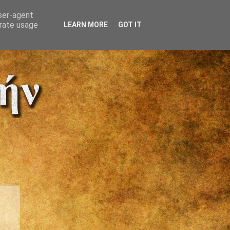
user-agent
erate usage
LEARN MORE
GOT IT