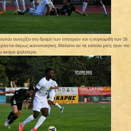
υλου συνεχίζει στο δρόμο των επιτυχιών και η συγκομιδή των 16
κρίνεται άκρως ικανοποιητική. Μάλιστα αν σε κάποια ματς ήταν πιο
αν ακόμα ψηλότερα.