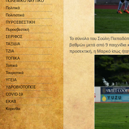
ΠΟΛΕΜΙΚΟ ΝΑΥΤΙΚΟ
Πολιτικά
Πολιτιστικά
ΠΥΡΟΣΒΕΣΤΙΚΗ
Πυροσβεστική
ΣΕΡΙΦΟΣ
Το σύνολο του Σούλη Παπαδόπο
ΤΑΞΙΔΙΑ
βαθμών μετά από 9 παιχνίδια 
προσεκτική, η Μαρκό ίσως ήτ
ΤΖΙΑ
ΤΟΠΙΚΑ
Τοπικά
Τουριστικά
ΥΓΕΙΑ
ΥΔΡΟΒΙΟΤΟΠΟΣ
COVID-19
EKAB
Kορινθία