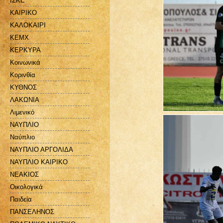
ΙΣΚΕ
ΚΑΙΡΙΚΟ
ΚΑΛΟΚΑΙΡΙ
ΚΕΜΧ
ΚΕΡΚΥΡΑ
Κοινωνικά
Κορινθία
ΚΥΘΝΟΣ
ΛΑΚΩΝΙΑ
Λιμενικό
ΝΑΥΠΛΙΟ
Ναύπλιο
ΝΑΥΠΛΙΟ ΑΡΓΟΛΙΔΑ
ΝΑΥΠΛΙΟ ΚΑΙΡΙΚΟ
ΝΕΑΚΙΟΣ
Οικολογικά
Παιδεία
ΠΑΝΣΕΛΗΝΟΣ