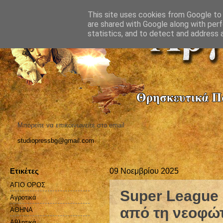
This site uses cookies from Google to d
are shared with Google along with perf
statistics, and to detect and address 
Μπορείτε να επικοινωνείτε στο email
studiopressbg@gmail.com
Ετικέτες
09 Νοεμβρίου 2025
ΑΓΙΟ ΟΡΟΣ
Super League 
Αγροτικά
από τη νεοφώ
ΑΘΗΝΑ
Αθλητικά