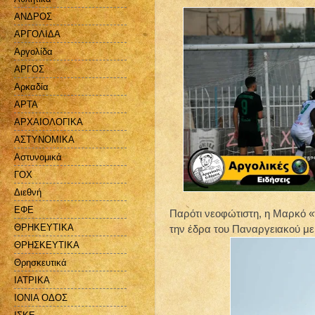
ΑΝΔΡΟΣ
ΑΡΓΟΛΙΔΑ
Αργολίδα
ΑΡΓΟΣ
Αρκαδία
ΑΡΤΑ
ΑΡΧΑΙΟΛΟΓΙΚΑ
ΑΣΤΥΝΟΜΙΚΑ
Αστυνομικά
ΓΟΧ
Διεθνή
ΕΦΕ
Παρότι νεοφώτιστη, η Μαρκό «τ
ΘΡΗΚΕΥΤΙΚΑ
την έδρα του Παναργειακού με 
ΘΡΗΣΚΕΥΤΙΚΑ
Θρησκευτικά
ΙΑΤΡΙΚΑ
ΙΟΝΙΑ ΟΔΟΣ