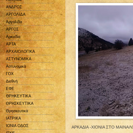
ΑΝΔΡΟΣ
ΑΡΓΟΛΙΔΑ
Αργολίδα
ΑΡΓΟΣ
Αρκαδία
ΑΡΤΑ
ΑΡΧΑΙΟΛΟΓΙΚΑ
ΑΣΤΥΝΟΜΙΚΑ
Αστυνομικά
ΓΟΧ
Διεθνή
ΕΦΕ
ΘΡΗΚΕΥΤΙΚΑ
ΘΡΗΣΚΕΥΤΙΚΑ
Θρησκευτικά
ΙΑΤΡΙΚΑ
ΙΟΝΙΑ ΟΔΟΣ
ΑΡΚΑΔΙΑ -ΧΙΟΝΙΑ ΣΤΟ ΜΑΙΝΑΛ