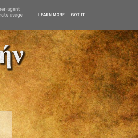
user-agent
erate usage
LEARN MORE
GOT IT