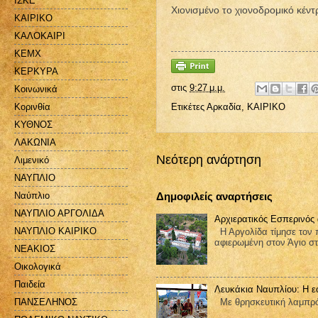
ΙΣΚΕ
Χιονισμένο το χιονοδρομικό κέν
ΚΑΙΡΙΚΟ
ΚΑΛΟΚΑΙΡΙ
ΚΕΜΧ
ΚΕΡΚΥΡΑ
στις
9:27 μ.μ.
Κοινωνικά
Κορινθία
Ετικέτες
Αρκαδία
,
ΚΑΙΡΙΚΟ
ΚΥΘΝΟΣ
ΛΑΚΩΝΙΑ
Νεότερη ανάρτηση
Λιμενικό
ΝΑΥΠΛΙΟ
Ναύπλιο
Δημοφιλείς αναρτήσεις
ΝΑΥΠΛΙΟ ΑΡΓΟΛΙΔΑ
Αρχιερατικός Εσπερινός
ΝΑΥΠΛΙΟ ΚΑΙΡΙΚΟ
Η Αργολίδα τίμησε τον π
αφιερωμένη στον Άγιο στ
ΝΕΑΚΙΟΣ
Οικολογικά
Παιδεία
Λευκάκια Ναυπλίου: Η ε
ΠΑΝΣΕΛΗΝΟΣ
Με θρησκευτική λαμπρότ