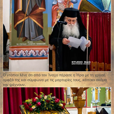
Ο ντόπιοι λένε ότι από τον Ίναχο πέρασε η Ήρα με τη χρυσή
αμαξά της και σύμφωνα με τις μαρτυρίες τους, κάποιοι ακόμα
την ψάχνουν.