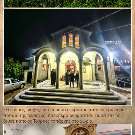
Ο οικισμός Ίναχος που πήρε το όνομά του από τον ομώνυμο
ποταμό της περιοχής, παλιότερα ονομαζόταν Πασά επειδή
ζούσε κάποιος Τούρκος τοπάρχης στο χωριό.