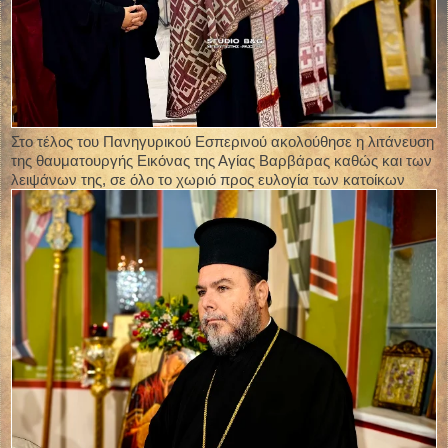
Στο τέλος του Πανηγυρικού Εσπερινού ακολούθησε η λιτάνευση
της θαυματουργής Εικόνας της Αγίας Βαρβάρας καθώς και των
λειψάνων της, σε όλο το χωριό προς ευλογία των κατοίκων