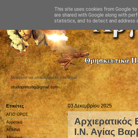
This site uses cookies from Google to d
are shared with Google along with perf
statistics, and to detect and address 
Μπορείτε να επικοινωνείτε στο email
studiopressbg@gmail.com
Ετικέτες
03 Δεκεμβρίου 2025
ΑΓΙΟ ΟΡΟΣ
Αρχιερατικός 
Αγροτικά
Ι.Ν. Αγίας Βα
ΑΘΗΝΑ
Αθλητικά