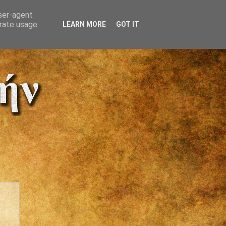
user-agent
erate usage
LEARN MORE
GOT IT