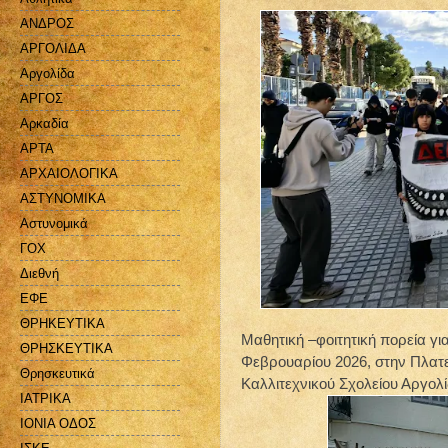
ΑΝΔΡΟΣ
ΑΡΓΟΛΙΔΑ
Αργολίδα
ΑΡΓΟΣ
Αρκαδία
ΑΡΤΑ
ΑΡΧΑΙΟΛΟΓΙΚΑ
ΑΣΤΥΝΟΜΙΚΑ
Αστυνομικά
ΓΟΧ
Διεθνή
ΕΦΕ
ΘΡΗΚΕΥΤΙΚΑ
Μαθητική –φοιτητική πορεία γ
ΘΡΗΣΚΕΥΤΙΚΑ
Φεβρουαρίου 2026, στην Πλατε
Θρησκευτικά
Καλλιτεχνικού Σχολείου Αργολί
ΙΑΤΡΙΚΑ
ΙΟΝΙΑ ΟΔΟΣ