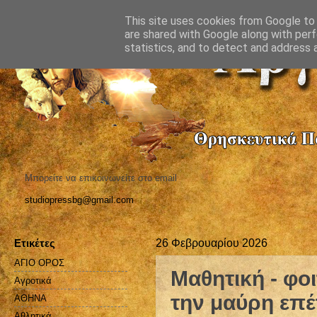
This site uses cookies from Google to d
are shared with Google along with perf
statistics, and to detect and address 
Μπορείτε να επικοινωνείτε στο email
studiopressbg@gmail.com
Ετικέτες
26 Φεβρουαρίου 2026
ΑΓΙΟ ΟΡΟΣ
Μαθητική - φο
Αγροτικά
την μαύρη επέ
ΑΘΗΝΑ
Αθλητικά