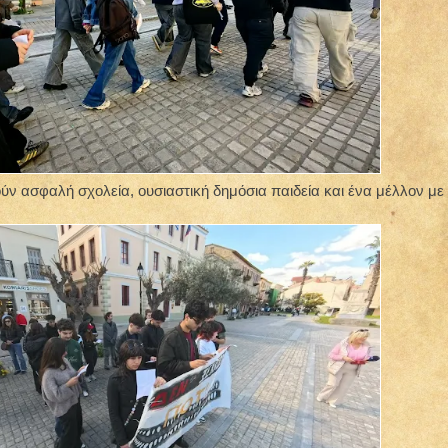
ύν ασφαλή σχολεία, ουσιαστική δημόσια παιδεία και ένα μέλλον με