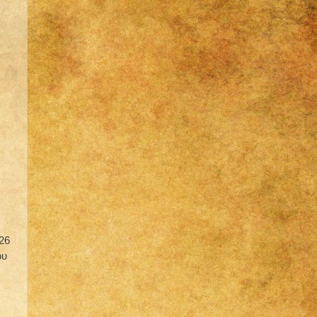
26
ου