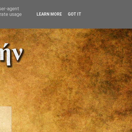
user-agent
erate usage
LEARN MORE
GOT IT