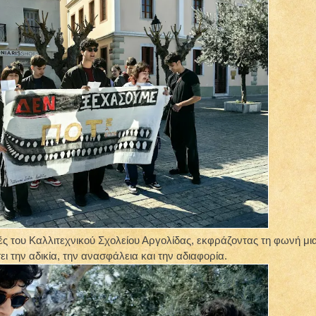
ς του Καλλιτεχνικού Σχολείου Αργολίδας, εκφράζοντας τη φωνή μι
ει την αδικία, την ανασφάλεια και την αδιαφορία.