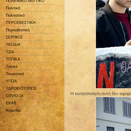
ΠΟΛΕΜΙΚΟ ΝΑΥΤΙΚΟ
Πολιτικά
Πολιτιστικά
ΠΥΡΟΣΒΕΣΤΙΚΗ
Πυροσβεστική
ΣΕΡΙΦΟΣ
ΤΑΞΙΔΙΑ
ΤΖΙΑ
ΤΟΠΙΚΑ
Τοπικά
Τουριστικά
ΥΓΕΙΑ
ΥΔΡΟΒΙΟΤΟΠΟΣ
Η κινητοποίηση αυτή δεν αφορά
COVID-19
EKAB
Kορινθία