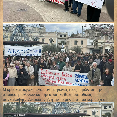
Μικροί και μεγάλοι ένωσαν τις φωνές τους, ζητώντας την
απόδοση ευθυνών και την άρση κάθε προσπάθειας
συγκάλυψης. "Δικαιοσύνη", ήταν το μήνυμα που κυριάρχησε.