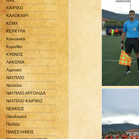
ΙΣΚΕ
ΚΑΙΡΙΚΟ
ΚΑΛΟΚΑΙΡΙ
ΚΕΜΧ
ΚΕΡΚΥΡΑ
Κοινωνικά
Κορινθία
ΚΥΘΝΟΣ
ΛΑΚΩΝΙΑ
Λιμενικό
ΝΑΥΠΛΙΟ
Ναύπλιο
ΝΑΥΠΛΙΟ ΑΡΓΟΛΙΔΑ
ΝΑΥΠΛΙΟ ΚΑΙΡΙΚΟ
ΝΕΑΚΙΟΣ
Οικολογικά
Παιδεία
ΠΑΝΣΕΛΗΝΟΣ