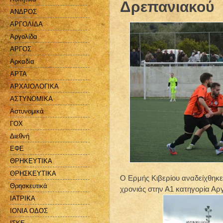
Δρεπανιακού
ΑΝΔΡΟΣ
ΑΡΓΟΛΙΔΑ
Αργολίδα
ΑΡΓΟΣ
Αρκαδία
ΑΡΤΑ
ΑΡΧΑΙΟΛΟΓΙΚΑ
ΑΣΤΥΝΟΜΙΚΑ
Αστυνομικά
ΓΟΧ
Διεθνή
ΕΦΕ
ΘΡΗΚΕΥΤΙΚΑ
ΘΡΗΣΚΕΥΤΙΚΑ
Ο Ερμής Κιβερίου αναδείχθηκε
Θρησκευτικά
χρονιάς στην Α1 κατηγορία Αρ
ΙΑΤΡΙΚΑ
ΙΟΝΙΑ ΟΔΟΣ