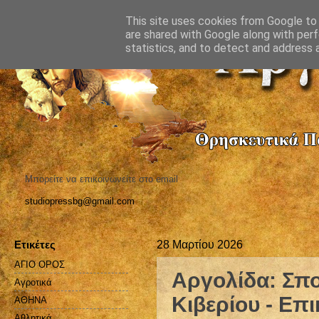
This site uses cookies from Google to d
are shared with Google along with perf
statistics, and to detect and address 
Μπορείτε να επικοινωνείτε στο email
studiopressbg@gmail.com
Ετικέτες
28 Μαρτίου 2026
ΑΓΙΟ ΟΡΟΣ
Αργολίδα: Σπο
Αγροτικά
Κιβερίου - Επ
ΑΘΗΝΑ
Αθλητικά