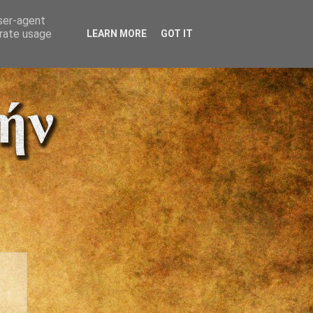
user-agent
erate usage
LEARN MORE
GOT IT